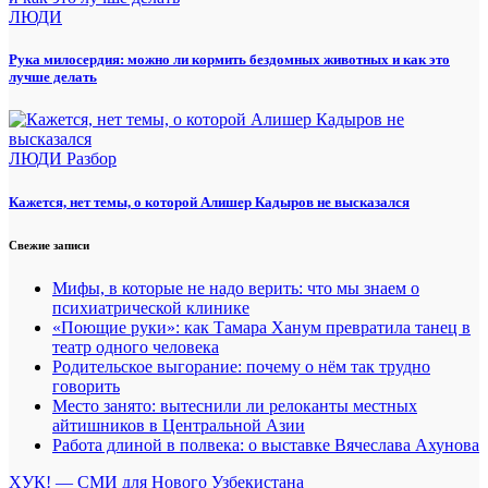
ЛЮДИ
Рука милосердия: можно ли кормить бездомных животных и как это
лучше делать
ЛЮДИ
Разбор
Кажется, нет темы, о которой Алишер Кадыров не высказался
Свежие записи
Мифы, в которые не надо верить: что мы знаем о
психиатрической клинике
«Поющие руки»: как Тамара Ханум превратила танец в
театр одного человека
Родительское выгорание: почему о нём так трудно
говорить
Место занято: вытеснили ли релоканты местных
айтишников в Центральной Азии
Работа длиной в полвека: о выставке Вячеслава Ахунова
ХУК! — СМИ для Нового Узбекистана