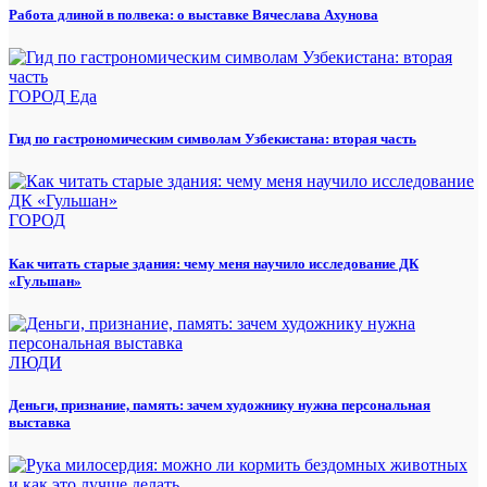
Работа длиной в полвека: о выставке Вячеслава Ахунова
ГОРОД
Еда
Гид по гастрономическим символам Узбекистана: вторая часть
ГОРОД
Как читать старые здания: чему меня научило исследование ДК
«Гульшан»
ЛЮДИ
Деньги, признание, память: зачем художнику нужна персональная
выставка