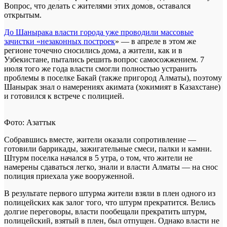
Вопрос, что делать с жителями этих домов, оставался
открытым.
До Шанырака власти города уже проводили массовые
зачистки «незаконных построек
» — в апреле в этом же
регионе точечно сносились дома, а жители, как и в
Узбекистане, пытались решить вопрос самосожжением. 7
июля того же года власти смогли полностью устранить
проблемы в поселке Бакай (также пригород Алматы), поэтому
Шанырак знал о намерениях акимата (хокимият в Казахстане)
и готовился к встрече с полицией.
Фото: Азаттык
Собравшись вместе, жители оказали сопротивление —
готовили баррикады, зажигательные смеси, палки и камни.
Штурм поселка начался в 5 утра, о том, что жители не
намерены сдаваться легко, знали и власти Алматы — на снос
полиция приехала уже вооруженной.
В результате первого штурма жители взяли в плен одного из
полицейских как залог того, что штурм прекратится. Велись
долгие переговоры, власти пообещали прекратить штурм,
полицейский, взятый в плен, был отпущен. Однако власти не