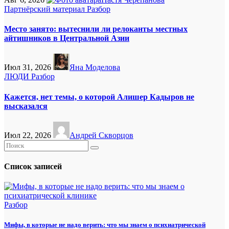
Партнёрский материал
Разбор
Место занято: вытеснили ли релоканты местных
айтишников в Центральной Азии
Июл 31, 2026
Яна Моделова
ЛЮДИ
Разбор
Кажется, нет темы, о которой Алишер Кадыров не
высказался
Июл 22, 2026
Андрей Скворцов
Список записей
Разбор
Мифы, в которые не надо верить: что мы знаем о психиатрической