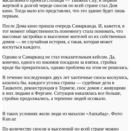
масштабного проекта столицы — Tashkent City, и первой
жертвой в долгой череде сносов по всей стране стал Дом
кино. Тогда мало кто представлял, что это здание будет лишь
первым.
После Дома кино пришла очередь Самарканда. И, кажется, в
тот момент общественность понемногу стала понимать, что
массовые застройки и выселение жителей из их собственных
домов — не случайная история, а такая, которая может
коснуться каждого.
Однако и Самарканд не стал показательным кейсом. Да,
конечно, одного из хокимов посадили за взятки, стройка
вроде бы прекратилась, однако проблема на этом не решилась.
В течение последующих двух лет хаотичные сносы коснулись,
казалось бы, каждого уголка страны — судебные дела в
Ташкенте, реконструкция в Термезе, снос домов с живущими
в них людьми в Фергане. Ситуация накалялась все больше,
стройки продолжались, а терпение людей иссякало.
В таких условиях жили люди из махалли «Ашхабад». Фото:
Kun.uz
По количеству сносов и выселений по всей стране можно