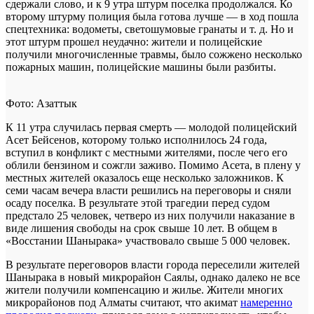
сдержали слово, и к 9 утра штурм поселка продолжался. Ко
второму штурму полиция была готова лучше — в ход пошла
спецтехника: водометы, светошумовые гранаты и т. д. Но и
этот штурм прошел неудачно: жители и полицейские
получили многочисленные травмы, было сожжено несколько
пожарных машин, полицейские машины были разбиты.
Фото: Азаттык
К 11 утра случилась первая смерть — молодой полицейский
Асет Бейсенов, которому только исполнилось 24 года,
вступил в конфликт с местными жителями, после чего его
облили бензином и сожгли заживо. Помимо Асета, в плену у
местных жителей оказалось еще несколько заложников. К
семи часам вечера власти решились на переговоры и сняли
осаду поселка. В результате этой трагедии перед судом
предстало 25 человек, четверо из них получили наказание в
виде лишения свободы на срок свыше 10 лет. В общем в
«Восстании Шанырака» участвовало свыше 5 000 человек.
В результате переговоров власти города переселили жителей
Шанырака в новый микрорайон Саялы, однако далеко не все
жители получили компенсацию и жилье. Жители многих
микрорайонов под Алматы считают, что акимат
намеренно