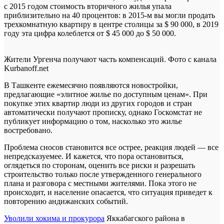
с 2015 годом стоимость вторичного жилья упала
приблизительно на 40 процентов: в 2015-м вы могли продать
трехкомнатную квартиру в центре столицы за $ 90 000, в 2019
году эта цифра колеблется от $ 45 000 до $ 50 000.
Жители Ургенча получают часть компенсаций. Фото с канала
Kurbanoff.net
В Ташкенте ежемесячно появляются новостройки,
предлагающие «элитное жилье по доступным ценам». При
покупке этих квартир люди из других городов и стран
автоматически получают прописку, однако Госкомстат не
публикует информацию о том, насколько это жилье
востребовано.
Проблема сносов становится все острее, реакция людей — все
непредсказуемее. И кажется, что пора остановиться,
оглядеться по сторонам, оценить все риски и разрешать
строительство только после утвержденного генерального
плана и разговора с местными жителями. Пока этого не
происходит, и население опасается, что ситуация приведет к
повторению андижанских событий.
Уволили хокима и прокурора
Яккабагского района в