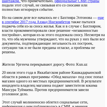
шантажом.
Что примечательно,
официальные СМИ страны
подали этот случай, не связывая его со сносами или
полностью игнорируя событие.
Но на самом деле все началось не с Бахтияра Элтонова —
еще
в сентябре 2017 года Ахмад Ниезимбетов
также пытался
поджечь себя из-за сноса жилья. Как и в случае с Бахтияром,
власти прокомментировали свое решение «незаконностью
постройки», которая из-за этого подлежала сносу. Несмотря на
то, что оба мужчины утверждают, что на руках у них были все
документы, подтверждающие легальность их построек,
ситуации так и не были преданы огласке, а проблемы не
решены.
Жители Ургенча перекрывают дорогу. Фото: Kun.uz
20 июля этого года в Яккабагском районе Кашкадарьинской
области в рамках программы «Обод махалла» под снос попал
магазин одного из местных предпринимателей. В результате
инцидента владелец магазина поджег заместителя хокима
Мансура Туймаева. Против предпринимателя завели
уголовное дело.
Этот случай молниеносно облетел социальные сети,
информация о нем публиковалась в СМИ, и мнения