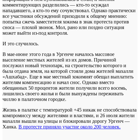
комментирующих разделились — кто-то осуждал
нападавшего, а кто-то ему сочувствовал. Однако практически
все участники обсуждений приходили к общему мнению:
попытка сжечь заместителя хокима в знак протеста против
сноса — плохой звонок. Мол, рано или поздно ситуация
может выйти из-под контроля.
И это случилось.
В мае-июне этого года в Ургенче началось массовое
выселение местных жителей из их домов. Причиной
послужил новый технопарк, на строительство которого и
была отдана земля, на которой стояли дома жителей махалли
«Ашхабад». Еще в мае местный хокимият обещал выплатить
жителям компенсацию и начал снос. Однако вместо
обещанных 50 процентов жители получили всего восемь,
лишились своего жилья и были вынуждены переживать
чиллю в палаточном городке.
Жизнь в палатке с температурой +45 никак не способствовала
компромиссу между жителями и властями, и 26 июля жители
махалли вышли на улицы и блокировали дорогу Ургенч —
Ханка.
В протесте приняло участие около 200 человек.