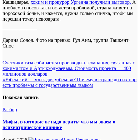
Кашкадарье,
хоким и прокурор Ургенча получили выговор.
А
проблема сносов так и остается проблемой, страна живет на
пороховой бочке, и кажется, нужна только спичка, чтобы мы
перешли точку невозврата.
──────────
Дарина Солод. Фото на превью: Гул Аим, группа Ташкент-
Снос
Навигация
Счетчики газа собирается производить компания, связанная с
хокимиятом и Артыкходжаевым. Стоимость проекта — 400
по
миллионов долларов
записям
«Узбекский — язык для узбеков»? Почему в стране до сих пор
есть проблемы с государственным языком
Похожая запись
Разбор
Мифы, в которые не надо верить: что мы знаем о
психиатрической клинике
Авг 6, 2026
Настя Черепанова