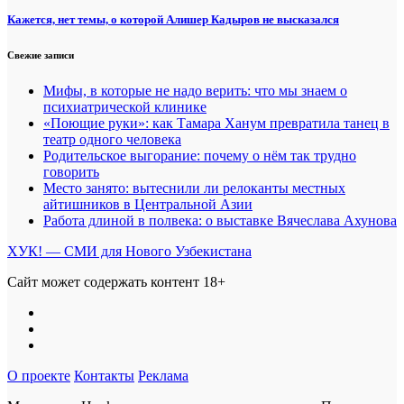
Кажется, нет темы, о которой Алишер Кадыров не высказался
Свежие записи
Мифы, в которые не надо верить: что мы знаем о
психиатрической клинике
«Поющие руки»: как Тамара Ханум превратила танец в
театр одного человека
Родительское выгорание: почему о нём так трудно
говорить
Место занято: вытеснили ли релоканты местных
айтишников в Центральной Азии
Работа длиной в полвека: о выставке Вячеслава Ахунова
ХУК! — СМИ для Нового Узбекистана
Сайт может содержать контент 18+
О проекте
Контакты
Реклама