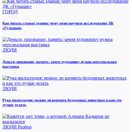
ГОРОД
Как читать старые здания: чему меня научило исследование ДК
«Гульшан»
ЛЮДИ
Деньги, признание, память: зачем художнику нужна персональная
выставка
ЛЮДИ
Рука милосердия: можно ли кормить бездомных животных и как это
лучше делать
ЛЮДИ
Разбор