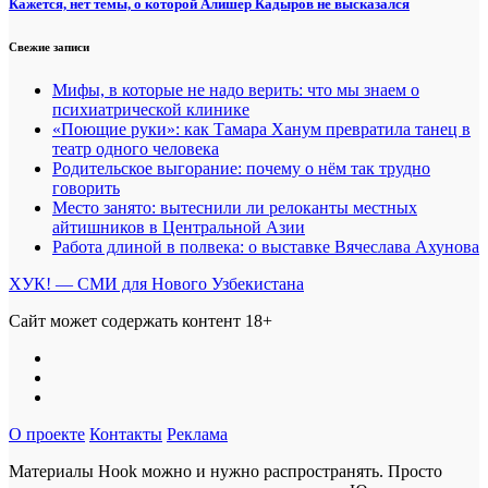
Кажется, нет темы, о которой Алишер Кадыров не высказался
Свежие записи
Мифы, в которые не надо верить: что мы знаем о
психиатрической клинике
«Поющие руки»: как Тамара Ханум превратила танец в
театр одного человека
Родительское выгорание: почему о нём так трудно
говорить
Место занято: вытеснили ли релоканты местных
айтишников в Центральной Азии
Работа длиной в полвека: о выставке Вячеслава Ахунова
ХУК! — СМИ для Нового Узбекистана
Сайт может содержать контент 18+
О проекте
Контакты
Реклама
Материалы Hook можно и нужно распространять. Просто