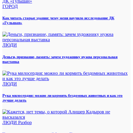
ГОРОД
Как читать старые здания: чему меня научило исследование ДК
«Гульшан»
ЛЮДИ
Деньги, признание, память: зачем художнику нужна персональная
выставка
ЛЮДИ
Рука милосердия: можно ли кормить бездомных животных и как это
лучше делать
ЛЮДИ
Разбор