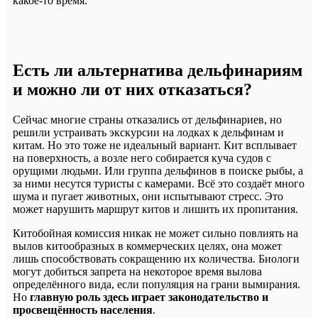
какое-то время.
Есть ли альтернатива дельфинариям
и можно ли от них отказаться?
Сейчас многие страны отказались от дельфинариев, но
решили устраивать экскурсии на лодках к дельфинам и
китам. Но это тоже не идеальный вариант. Кит всплывает
на поверхность, а возле него собирается куча судов с
орущими людьми. Или группа дельфинов в поиске рыбы, а
за ними несутся туристы с камерами. Всё это создаёт много
шума и пугает животных, они испытывают стресс. Это
может нарушить маршрут китов и лишить их пропитания.
Китобойная комиссия никак не может сильно повлиять на
вылов китообразных в коммерческих целях, она может
лишь способствовать сокращению их количества. Биологи
могут добиться запрета на некоторое время вылова
определённого вида, если популяция на грани вымирания.
Но
главную роль здесь играет законодательство и
просвещённость населения
.