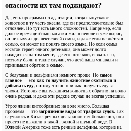
опасности их там поджидают?
Да, есть программа по адаптации, когда выпускают
животное в ту часть океана, где он предположительно был
отловлен. Но тут есть много сложностей. Например, если
долгое время детёныш косатки жил в неволе и уже вырос,
он не выучил диалект своей семьи, и даже если вернётся в
семью, он может не понять своего языка. Но если семья
косаток теряет одного детёныша, она может долго
находиться на том месте, где его потеряли, и звать его,
поэтому были и такие случаи, что детёныша узнавали и
принимали обратно в семью.
С белухами и дельфинами немного проще. Но
самое
главное — это как-то научить животное охотиться и
добывать еду
, потому что он привык получать еду за
трюки. История с выпусканием животных обратно на волю
очень редкая, и даже эти редкие случаи не всегда успешны.
Угроз жизни китообразных на воле много. Большая
проблема — это
загрязнение воды от трафика судов
. Так
случилось в Китае: речных дельфинов там больше нет, они
просто не выжили в такой грязной и шумной воде. В
Южной Америке тоже есть речные дельфины, которые на