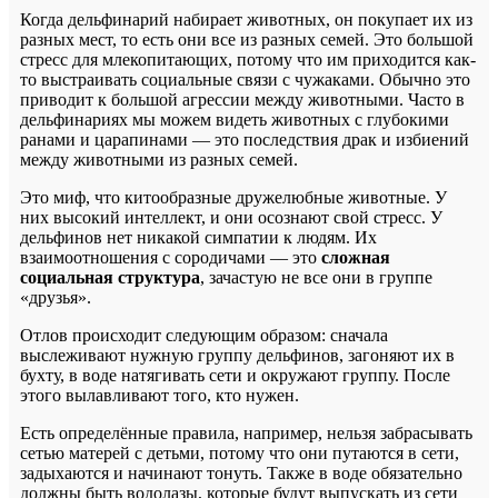
Когда дельфинарий набирает животных, он покупает их из
разных мест, то есть они все из разных семей. Это большой
стресс для млекопитающих, потому что им приходится как-
то выстраивать социальные связи с чужаками. Обычно это
приводит к большой агрессии между животными. Часто в
дельфинариях мы можем видеть животных с глубокими
ранами и царапинами — это последствия драк и избиений
между животными из разных семей.
Это миф, что китообразные дружелюбные животные. У
них высокий интеллект, и они осознают свой стресс. У
дельфинов нет никакой симпатии к людям. Их
взаимоотношения с сородичами — это
сложная
социальная структура
, зачастую не все они в группе
«друзья».
Отлов происходит следующим образом: сначала
выслеживают нужную группу дельфинов, загоняют их в
бухту, в воде натягивать сети и окружают группу. После
этого вылавливают того, кто нужен.
Есть определённые правила, например, нельзя забрасывать
сетью матерей с детьми, потому что они путаются в сети,
задыхаются и начинают тонуть. Также в воде обязательно
должны быть водолазы, которые будут выпускать из сети