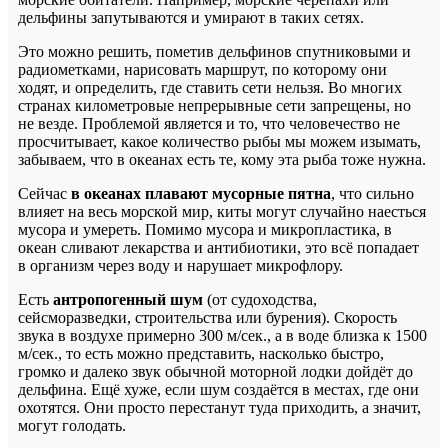
дельфины запутываются и умирают в таких сетях.
Это можно решить, пометив дельфинов спутниковыми и
радиометками, нарисовать маршрут, по которому они
ходят, и определить, где ставить сети нельзя. Во многих
странах километровые непрерывные сети запрещены, но
не везде. Проблемой является и то, что человечество не
просчитывает, какое количество рыбы мы можем изымать,
забываем, что в океанах есть те, кому эта рыба тоже нужна.
Сейчас
в океанах плавают мусорные пятна
, что сильно
влияет на весь морской мир, киты могут случайно наесться
мусора и умереть. Помимо мусора и микропластика, в
океан сливают лекарства и антибиотики, это всё попадает
в организм через воду и нарушает микрофлору.
Есть
антропогенный шум
(от судоходства,
сейсморазведки, строительства или бурения). Скорость
звука в воздухе примерно 300 м/сек., а в воде близка к 1500
м/сек., то есть можно представить, насколько быстро,
громко и далеко звук обычной моторной лодки дойдёт до
дельфина. Ещё хуже, если шум создаётся в местах, где они
охотятся. Они просто перестанут туда приходить, а значит,
могут голодать.