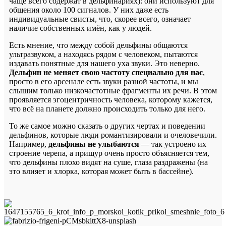
чаще всего содержат в дельфинариях): они используют для
общения около 100 сигналов. У них даже есть
индивидуальные свисты, что, скорее всего, означает
наличие собственных имён, как у людей.
Есть мнение, что между собой дельфины общаются
ультразвуком, а находясь рядом с человеком, пытаются
издавать понятные для нашего уха звуки. Это неверно.
Дельфин не меняет свою частоту специально для нас
,
просто в его арсенале есть звуки разной частоты, и мы
слышим только низкочастотные фрагменты их речи. В этом
проявляется эгоцентричность человека, которому кажется,
что всё на планете должно происходить только для него.
То же самое можно сказать о других чертах и поведении
дельфинов, которые люди романтизировали и очеловечили.
Например,
дельфины не улыбаются
— так устроено их
строение черепа, а прищур очень просто объясняется тем,
что дельфины плохо видят на суше, глаза раздражены (на
это влияет и хлорка, которая может быть в бассейне).