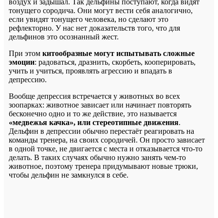
воздух и задышал. Так дельфины поступают, когда видят
тонущего сородича. Они могут вести себя аналогично,
если увидят тонущего человека, но сделают это
рефлекторно. У нас нет доказательств того, что для
дельфинов это осознанный жест.
При этом
китообразные могут испытывать сложные
эмоции
: радоваться, дразнить, скорбеть, кооперировать,
учить и учиться, проявлять агрессию и впадать в
депрессию.
Вообще депрессия встречается у животных во всех
зоопарках: животное зависает или начинает повторять
бесконечно одно и то же действие, это называется
«медвежья качка», или стереотипные движения
.
Дельфин в депрессии обычно перестаёт реагировать на
команды тренера, на своих сородичей. Он просто зависает
в одной точке, не двигается с места и отказывается что-то
делать. В таких случаях обычно нужно занять чем-то
животное, поэтому тренера придумывают новые трюки,
чтобы дельфин не замкнулся в себе.