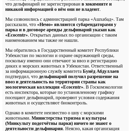
что дельфинарий не зарегистрирован
в хокимияте и
никакой информацией о нём они не владеют
.
Мы созвонились с администрацией парка «Ашхабад». Там
рассказали, что
«Немо» являются субарендаторами у
парка и в договоре аренды дельфинарий указан как
«Ecocentr»
. Открытых данных по организации с таким
наименованием мы также не нашли.
Мы обратились в Государственный комитет Республики
Узбекистан по экологии и охране окружающей среды,
поскольку именно они отвечают за ввоз и регистрацию
диких и морских животных в Узбекистан. Ответственный
за информационную службу комитета
Бунёд Абдуллаев
подтвердил, что
дельфинарий получил разрешение на
ввоз и деятельность на территории страны как
зоологическая коллекция «Ecocentr»
. В Госкомэкологии
есть инспектора, которые по установленному графику
посещают дельфинарий, проверяют условия содержания
животных и осуществляют биоконтроль.
Однако в комитете неизвестно о шоу с морскими
животными.
Министерства туризма и культуры
(Минкульту подотчётны парки) ничего не знают о
деятельности дельфинария
. Неясно, какая организация