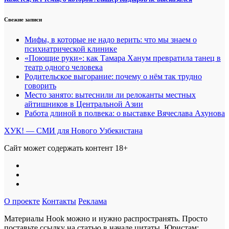
Свежие записи
Мифы, в которые не надо верить: что мы знаем о
психиатрической клинике
«Поющие руки»: как Тамара Ханум превратила танец в
театр одного человека
Родительское выгорание: почему о нём так трудно
говорить
Место занято: вытеснили ли релоканты местных
айтишников в Центральной Азии
Работа длиной в полвека: о выставке Вячеслава Ахунова
ХУК! — СМИ для Нового Узбекистана
Сайт может содержать контент 18+
О проекте
Контакты
Реклама
Материалы Hook можно и нужно распространять. Просто
поставьте ссылку на статью в начале цитаты. Юристам: