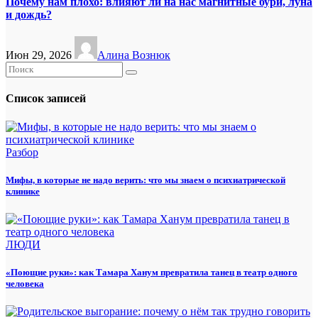
Почему нам плохо: влияют ли на нас магнитные бури, луна
и дождь?
Июн 29, 2026
Алина Вознюк
Список записей
Разбор
Мифы, в которые не надо верить: что мы знаем о психиатрической
клинике
ЛЮДИ
«Поющие руки»: как Тамара Ханум превратила танец в театр одного
человека