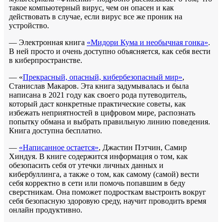
такое компьютерный вирус, чем он опасен и как
действовать в случае, если вирус все же проник на
устройство.
— Электронная книга
«Мидори Кума и необычная гонка»
.
В ней просто и очень доступно объясняется, как себя вести
в киберпространстве.
— «
Прекрасный, опасный, кибербезопасный мир»
,
Станислав Макаров. Эта книга задумывалась и была
написана в 2021 году как своего рода путеводитель,
который даст конкретные практические советы, как
избежать неприятностей в цифровом мире, распознать
попытку обмана и выбрать правильную линию поведения.
Книга доступна бесплатно.
—
«Написанное остается»
, Джастин Пэтчин, Самир
Хиндуя. В книге содержится информация о том, как
обезопасить себя от утечки личных данных и
кибербуллинга, а также о том, как самому (самой) вести
себя корректно в сети или помочь попавшим в беду
сверстникам. Она поможет подросткам выстроить вокруг
себя безопасную здоровую среду, научит проводить время
онлайн продуктивно.