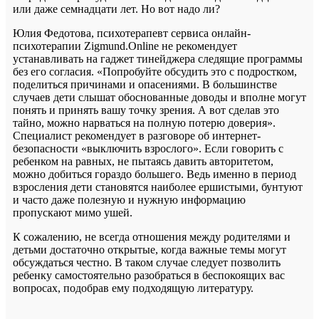
или даже семнадцати лет. Но вот надо ли?
Юлия Федотова, психотерапевт сервиса онлайн-
психотерапии Zigmund.Online не рекомендует
устанавливать на гаджет тинейджера следящие программы
без его согласия. «Попробуйте обсудить это с подростком,
поделиться причинами и опасениями. В большинстве
случаев дети слышат обоснованные доводы и вполне могут
понять и принять вашу точку зрения. А вот сделав это
тайно, можно нарваться на полную потерю доверия».
Специалист рекомендует в разговоре об интернет-
безопасности «выключить взрослого». Если говорить с
ребенком на равных, не пытаясь давить авторитетом,
можно добиться гораздо большего. Ведь именно в период
взросления дети становятся наиболее ершистыми, бунтуют
и часто даже полезную и нужную информацию
пропускают мимо ушей.
К сожалению, не всегда отношения между родителями и
детьми достаточно открытые, когда важные темы могут
обсуждаться честно. В таком случае следует позволить
ребенку самостоятельно разобраться в беспокоящих вас
вопросах, подобрав ему подходящую литературу.