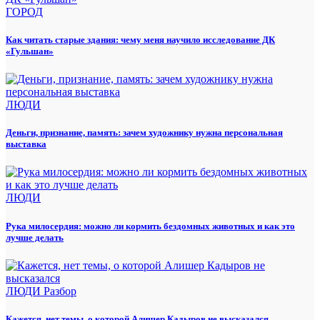
ГОРОД
Как читать старые здания: чему меня научило исследование ДК
«Гульшан»
ЛЮДИ
Деньги, признание, память: зачем художнику нужна персональная
выставка
ЛЮДИ
Рука милосердия: можно ли кормить бездомных животных и как это
лучше делать
ЛЮДИ
Разбор
Кажется, нет темы, о которой Алишер Кадыров не высказался