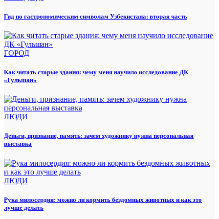
Гид по гастрономическим символам Узбекистана: вторая часть
ГОРОД
Как читать старые здания: чему меня научило исследование ДК
«Гульшан»
ЛЮДИ
Деньги, признание, память: зачем художнику нужна персональная
выставка
ЛЮДИ
Рука милосердия: можно ли кормить бездомных животных и как это
лучше делать