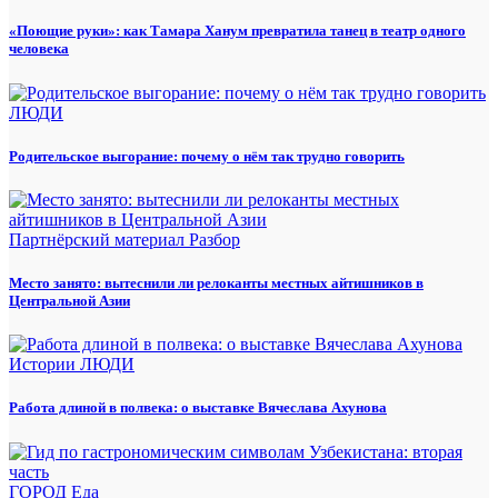
«Поющие руки»: как Тамара Ханум превратила танец в театр одного
человека
ЛЮДИ
Родительское выгорание: почему о нём так трудно говорить
Партнёрский материал
Разбор
Место занято: вытеснили ли релоканты местных айтишников в
Центральной Азии
Истории
ЛЮДИ
Работа длиной в полвека: о выставке Вячеслава Ахунова
ГОРОД
Еда