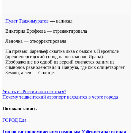
Пулат Таджимуратов
— написал
Виктория Ерофеева — отредактировала
Леночка — откорректировала
На превью: барельеф схватка льва с быком в Персеполе
(древнеперсидский город на юго-западе Ирана).
Изображение по одной из версий считается одним из
символов равноденствия и Навруза, где бык олицетворяет
Землю, а лев — Солнце.
Навигация
Уехать из России или остаться?
Почему ташкентский аэропорт находится в черте города
по
записям
Похожая запись
ГОРОД
Еда
Гид по гастрономическим символам Узбекистана: вторая