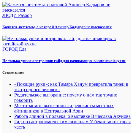
ЛЮДИ
Разбор
Кажется, нет темы, о которой Алишер Кадыров не высказался
ГОРОД
Еда
Не только ушки и потрошки: гайд для начинающих в китайской кухне
Свежие записи
«Поющие руки»: как Тамара Ханум превратила танец в
театр одного человека
Родительское выгорание: почему о нём так трудно
говорить
Место занято: вытеснили ли релоканты местных
айтишников в Центральной Азии
Работа длиной в полвека: о выставке Вячеслава Ахунова
Гид по гастрономическим символам Узбекистана: вторая
часть