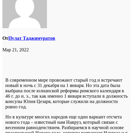
От
Пулат Таджимуратов
Мар 21, 2022
В современном мире провожают старый год и встречают
новый в ночь с 31 декабря на 1 января. Но эта дата была
выбрана после юлианской реформы римского календаря в
46 г. до н. э., так как именно 1 января вступали в должность
консулы Юлия Цезаря, которые служили на должности
ровно год.
Но в культуре многих народов еще один вариант отсчета
нового года – известный нам Навруз, который связан с
весенним равноденствием. Разбираемся в научной основе
празднований Нового года, истории появления Навруза и в