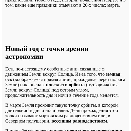
том, какие еще праздники отмечают в 20-х числах марта.
Новый год с точки зрения
астрономии
Есть по-настоящему особенные дни, связанные с
движением Земли вокруг Солнца. Из-за того, что
земная
ось
(воображаемая прямая линия, проходящая через полюса
Земли) наклонена к
плоскости орбиты
(путь движения
Земли вокруг Солнца) под острым углом,
продолжительность дня и ночи в течение года меняется.
В марте Земля проходит такую точку орбиты, в которой
длительность дня и ночи равна. День прохождения этой
точки называют мартовским равноденствием или, в
Северном полушарии,
весенним равноденствием
.
В июне Земля проходит точку
июньского солнцестояния
.