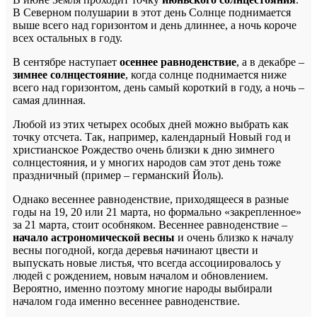
В Северном полушарии в этот день Солнце поднимается
выше всего над горизонтом и день длиннее, а ночь короче
всех остальных в году.
В сентябре наступает
осеннее равноденствие
, а в декабре –
зимнее солнцестояние
, когда солнце поднимается ниже
всего над горизонтом, день самый короткий в году, а ночь –
самая длинная.
Любой из этих четырех особых дней можно выбрать как
точку отсчета. Так, например, календарный Новый год и
христианское Рождество очень близки к дню зимнего
солнцестояния, и у многих народов сам этот день тоже
праздничный (пример – германский Йоль).
Однако весеннее равноденствие, приходящееся в разные
годы на 19, 20 или 21 марта, но формально «закрепленное»
за 21 марта, стоит особняком. Весеннее равноденствие –
начало астрономической весны
и очень близко к началу
весны погодной, когда деревья начинают цвести и
выпускать новые листья, что всегда ассоциировалось у
людей с рождением, новым началом и обновлением.
Вероятно, именно поэтому многие народы выбирали
началом года именно весеннее равноденствие.