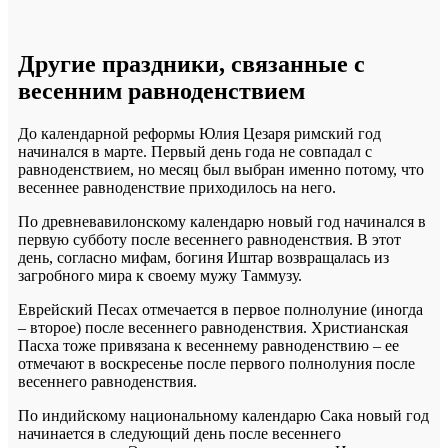
Другие праздники, связанные с
весенним равноденствием
До календарной реформы Юлия Цезаря римский год
начинался в марте. Первый день года не совпадал с
равноденствием, но месяц был выбран именно потому, что
весеннее равноденствие приходилось на него.
По древневавилонскому календарю новый год начинался в
первую субботу после весеннего равноденствия. В этот
день, согласно мифам, богиня Иштар возвращалась из
загробного мира к своему мужу Таммузу.
Еврейский Песах отмечается в первое полнолуние (иногда
– второе) после весеннего равноденствия. Христианская
Пасха тоже привязана к весеннему равноденствию – ее
отмечают в воскресенье после первого полнолуния после
весеннего равноденствия.
По индийскому национальному календарю Сака новый год
начинается в следующий день после весеннего