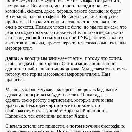
понимаем, что нам будет чуть менее комфортно работать,
чем раньше. Возможно, мы просто посидим на куче
комиссий, скажем, да-да, хорошо, такого больше не будет.
Возможно, нас оштрафуют. Возможно, какие-то другие
проблемы. Не знаем точно, и, если честно, узнавать не
очень хочется. Прямых угроз не было, но мы понимаем, что
работать будет намного сложнее. И есть такая вероятность,
что в следующий раз комиссия при ГУВД, понимая, каких
артистов мы возим, просто перестанет согласовывать наши
мероприятия.
Даша:
А вообще мы занимаемся этим, потому что хотим,
чтобы людям было хорошо. Организация концертов не
единственный наш источник дохода. Мы делаем это просто
потому, что горим массовыми мероприятиями. Нам
нравится.
Мы два молодых чувака, которые говорят: «Да давайте
сделаем концерт, всем будет весело». Наша задача —
сделать свою работу с артистами, которые лично нам
нравятся. Некоторых артистов не привозим по
соображениям культурной и моральной ценности.
Например, так отменили концерт Хаски.
Сначала хотели его привезти, а потом изучили биографию,
прочитали и перехотели. Вот это действительно был наш