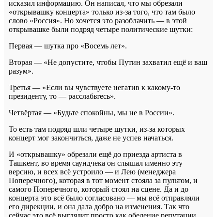
исказил информацию. Он написал, что мы обрезали
«открывашку концерта» только из-за того, что там было
слово «Россия». Но хочется это разоблачить — в этой
открывашке были подряд четыре политические шутки:
Первая — шутка про «Восемь лет».
Вторая — «Не допустите, чтобы Путин захватил ещё и ваш
разум».
Третья — «Если вы чувствуете негатив к какому-то
президенту, то — расслабьтесь».
Четвёртая — «Будьте спокойны, мы не в России».
То есть там подряд шли четыре шутки, из-за которых
концерт мог закончиться, даже не успев начаться.
И «открывашку» обрезали ещё до приезда артиста в
Ташкент, во время саундчека он слышал именно эту
версию, и всех всё устроило — и Лею (менеджера
Поперечного), которая в тот момент стояла за пультом, и
самого Поперечного, который стоял на сцене. Да и до
концерта это всё было согласовано — мы всё отправляли
его дирекции, и она дала добро на изменения. Так что
сейчас это всё выглядит просто как обеление репутации