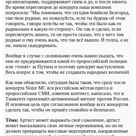
организаторами, поддерживает связь и до, и после ивента.
Во время переговоров до концерта наша компания
попросила: “Мы понимаем, что сегодня бомбили Белгород,
там твои родные, но пожалуйста, если ты будешь об этом
говорить, говори хотя бы не так, чтобы это было как-то
радикально в какую-то сторону». Он так и сделал, если
пересмотреть запись, то он просто сказал, что у него там
родные и ему очень жаль, что так всё вышло. И толпа, а не
он, начала скандировать.
Вообще в случае с силовиками очень важно указать, что
они не придерживаются какой-то пророссийской позиции
или «топят» за Путина и поэтому цензурят выступления.
Весь вопрос в том, чтобы не создавать народных волнений.
Как нам объяснили, ситуация была такая, что сразу после
концерта Noize MC вся российская жёлтая пресса и
пророссийские СМИ, изменив контекст, написали, что в
Ташкенте произошёл антивоенный митинг против России.
И основная цель при согласовании вообще всех концертов
сделать так, чтобы он прошёл спокойно и безопасно.
Тёма:
Артист может выражать своё сожаление, артист
может высказывать свои личные переживания, но он не
должен превращать массовые мероприятия, направленные