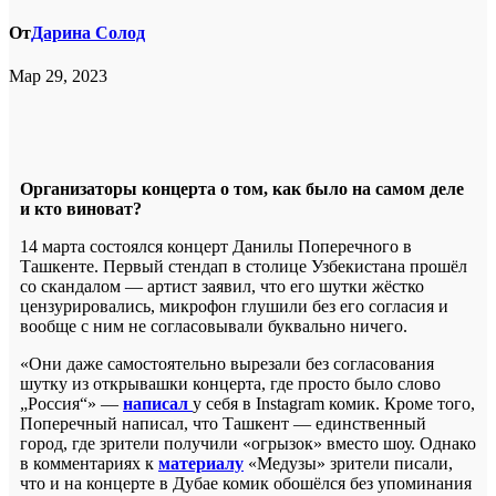
От
Дарина Солод
Мар 29, 2023
Организаторы концерта о том, как было на самом деле
и кто виноват?
14 марта состоялся концерт Данилы Поперечного в
Ташкенте. Первый стендап в столице Узбекистана прошёл
со скандалом — артист заявил, что его шутки жёстко
цензурировались, микрофон глушили без его согласия и
вообще с ним не согласовывали буквально ничего.
«Они даже самостоятельно вырезали без согласования
шутку из открывашки концерта, где просто было слово
„Россия“» —
написал
у себя в Instagram комик. Кроме того,
Поперечный написал, что Ташкент — единственный
город, где зрители получили «огрызок» вместо шоу. Однако
в комментариях к
материалу
«Медузы» зрители писали,
что и на концерте в Дубае комик обошёлся без упоминания