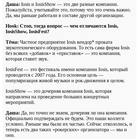
Даша:
Iosis и IosisShow — это две разные компании.
Пожалуйста, учитывайте это, потому что это очень важно.
Да, мы раньше работали в составе другой организации.
Hook: Стоп, тогда вопрос — чем отличаются Iosis,
IosisShow, IosisFest?
Тёма:
Частное предприятие Iosis вендор* проката
звукотехнического оборудования. То есть сама фирма Iosis
без всяких «добавок» и «приставок» — это компания,
которая ставит звук.
IosisFest — это фестиваль имени компании Iosis, который
проводится с 2007 года. Его основная цель —
популяризация живой музыки и рок-движения в целом.
IosisShow — это дочерняя компания Iosis, которая
направлена на проведение больших концертных
мероприятий.
Даша:
Да, но точно не знаем, дочерняя ли она компания.
Официально подтверждать не будем. Это наши коллеги
условно. Раньше мы были их частью. Сейчас откололись, и
теперь есть два таких «рокерских» организатора — мы и
они.