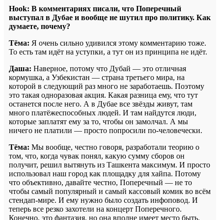
Hook: В комментариях писали, что Поперечный
выступал в Дубае и вообще не шутил про политику. Как
думаете, почему?
Тёма:
Я очень сильно удивился этому комментарию тоже.
То есть там идёт на уступки, а тут он из принципа не идёт.
Даша:
Наверное, потому что Дубай — это отличная
кормушка, а Узбекистан — страна третьего мира, на
которой в следующий раз много не заработаешь. Поэтому
это такая одноразовая акция. Какая разница ему, что тут
останется после него. А в Дубае все звёзды живут, там
много платёжеспособных людей. И там найдутся люди,
которые заплатят ему за то, чтобы он замолчал. А мы
ничего не платили — просто попросили по-человечески.
Тёма:
Мы вообще, честно говоря, разработали теорию о
том, что, когда чувак понял, какую сумму сборов он
получит, решил вытянуть из Ташкента максимум. И просто
использовал наш город как площадку для хайпа. Потому
что объективно, давайте честно, Поперечный — не то
чтобы самый популярный и самый кассовый комик во всём
стендап-мире. И ему нужно было создать инфоповод. И
теперь все резко захотели на концерт Поперечного.
Конечно, это фантазия, но она вполне имеет место быть.