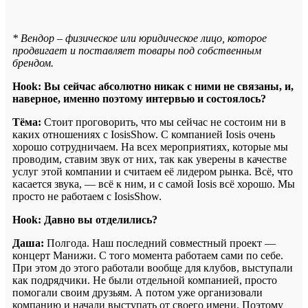
* Вендор – физическое или юридическое лицо, которое
продвигает и поставляет товары под собственным
брендом.
Hook: Вы сейчас абсолютно никак с ними не связаны, и,
наверное, именно поэтому интервью и состоялось?
Тёма:
Стоит проговорить, что мы сейчас не состоим ни в
каких отношениях с IosisShow. С компанией Iosis очень
хорошо сотрудничаем. На всех мероприятиях, которые мы
проводим, ставим звук от них, так как уверены в качестве
услуг этой компании и считаем её лидером рынка. Всё, что
касается звука, — всё к ним, и с самой Iosis всё хорошо. Мы
просто не работаем с IosisShow.
Hook: Давно вы отделились?
Даша:
Полгода. Наш последний совместный проект —
концерт Манижи. С того момента работаем сами по себе.
При этом до этого работали вообще для клубов, выступали
как подрядчики. Не были отдельной компанией, просто
помогали своим друзьям. А потом уже организовали
компанию и начали выступать от своего имени. Поэтому