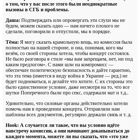
о том, что у вас после этого были неоднократные
вызовы в СГБ и проблемы.
Даша:
Подтверждать или опровергать эти слухи мы не
будем, можем сказать одно — нам ничего плохого не
сделали, поговорили и отпустили, мы в порядке.
Тёма:
Я могу сказать крамольную вещь, но комиссия была
полностью на нашей стороне, и она, понимая, кого мы
везём, со своей стороны хотела, чтобы концерт состоялся.
Не было разговора в стиле «мы вам запрещаем, нет, ни под
каким предлогом». С нами шли на компромисс —
обеспечьте политическую безопасность и дайте гарантию,
что эта тема (имеется в виду война в Украине — ред.) не
будет подниматься, и делайте что хотите. С их стороны это
было единственное условие, даже несмотря на то, что все
шутки Поперечного были про секс, содержали мат и т.д..
Удивительно, что силовые органы действительно хотели
помочь нам в проведении концерта. Отправляли нам
шаблоны всех документов, регулярно держали связь и т. д.
Hook: А случается ли такое, что вы условно идёте
навстречу комиссии, а они начинают докапываться до
каждого момента, можете ли вы сказать, что «это уже