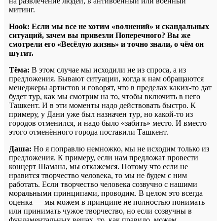
на развлечение людей, в антивоенный или военный
митинг.
Hook: Если мы все не хотим «волнений» и скандальных
ситуаций, зачем вы привезли Поперечного? Вы же
смотрели его «Весёлую жизнь» и точно знали, о чём он
шутит.
Тёма:
В этом случае мы исходили не из спроса, а из
предложения. Бывают ситуации, когда к нам обращаются
менеджеры артистов и говорят, что в пределах каких-то дат
будет тур, как мы смотрим на то, чтобы включить в него
Ташкент. И в эти моменты надо действовать быстро. К
примеру, у Дани уже был назначен тур, но какой-то из
городов отменился, и надо было «забить» место. И вместо
этого отменённого города поставили Ташкент.
Даша:
Но я поправлю немножко, мы не исходим только из
предложения. К примеру, если нам предложат провести
концерт Шамана, мы откажемся. Потому что если не
нравится творчество человека, то мы не будем с ним
работать. Если творчество человека созвучно с нашими
моральными принципами, проводим. В целом это всегда
оценка — мы можем в принципе не полностью понимать
или принимать чужое творчество, но если созвучны в
фундаментальных вещах, то, как правило, можем