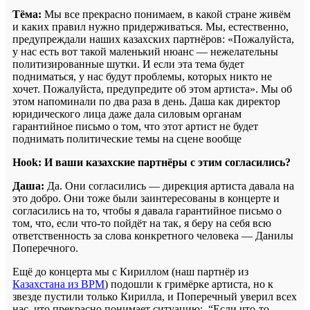
Тёма:
Мы все прекрасно понимаем, в какой стране живём
и каких правил нужно придерживаться. Мы, естественно,
предупреждали наших казахских партнёров: «Пожалуйста,
у нас есть вот такой маленький нюанс — нежелательны
политизированные шутки. И если эта тема будет
подниматься, у нас будут проблемы, которых никто не
хочет. Пожалуйста, предупредите об этом артиста». Мы об
этом напоминали по два раза в день. Даша как директор
юридического лица даже дала силовым органам
гарантийное письмо о том, что этот артист не будет
поднимать политические темы на сцене вообще
Hook: И ваши казахские партнёры с этим согласились?
Даша:
Да. Они согласились — дирекция артиста давала на
это добро. Они тоже были заинтересованы в концерте и
согласились на то, чтобы я давала гарантийное письмо о
том, что, если что-то пойдёт на так, я беру на себя всю
ответственность за слова конкретного человека — Данилы
Поперечного.
Ещё до концерта мы с Кириллом (наш партнёр из
Казахстана из BPM
) подошли к гримёрке артиста, но к
звезде пустили только Кирилла, и Поперечный уверил всех
нас, что прекрасно понимает ситуацию: “Если что-то