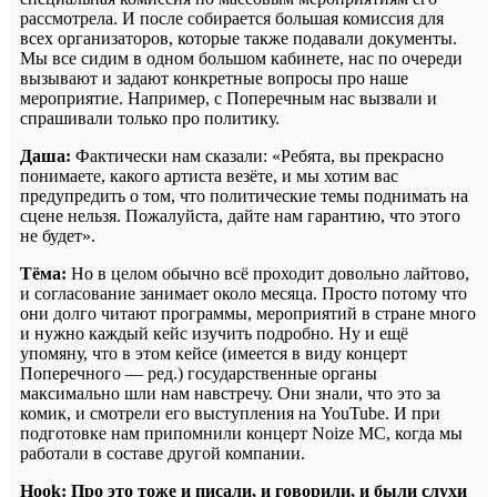
рассмотрела. И после собирается большая комиссия для
всех организаторов, которые также подавали документы.
Мы все сидим в одном большом кабинете, нас по очереди
вызывают и задают конкретные вопросы про наше
мероприятие. Например, с Поперечным нас вызвали и
спрашивали только про политику.
Даша:
Фактически нам сказали: «Ребята, вы прекрасно
понимаете, какого артиста везёте, и мы хотим вас
предупредить о том, что политические темы поднимать на
сцене нельзя. Пожалуйста, дайте нам гарантию, что этого
не будет».
Тёма:
Но в целом обычно всё проходит довольно лайтово,
и согласование занимает около месяца. Просто потому что
они долго читают программы, мероприятий в стране много
и нужно каждый кейс изучить подробно. Ну и ещё
упомяну, что в этом кейсе (имеется в виду концерт
Поперечного — ред.) государственные органы
максимально шли нам навстречу. Они знали, что это за
комик, и смотрели его выступления на YouTube. И при
подготовке нам припомнили концерт Noize MC, когда мы
работали в составе другой компании.
Hook: Про это тоже и писали, и говорили, и были слухи