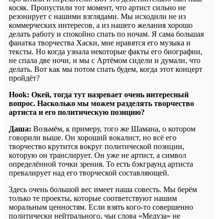
косяк. Пропустили тот момент, что артист сильно не
резонирует с нашими взглядами. Мы исходили не из
коммерческих интересов, а из нашего желания хорошо
делать работу и спокойно спать по ночам. Я сама большая
фанатка творчества Хаски, мне нравятся его музыка и
тексты. Но когда узнала некоторые факты его биографии,
не спала две ночи, и мы с Артёмом сидели и думали, что
делать. Вот как мы потом спать будем, когда этот концерт
пройдёт?
Hook:
Окей, тогда тут назревает очень интересный
вопрос. Насколько мы можем разделять творчество
артиста и его политическую позицию?
Даша:
Возьмём, к примеру, того же Шамана, о котором
говорили выше. Он хороший вокалист, но всё его
творчество крутится вокруг политической позиции,
которую он транслирует. Он уже не артист, а символ
определённой точки зрения. То есть бэкграунд артиста
превалирует над его творческой составляющей.
Здесь очень большой вес имеет наша совесть. Мы берём
только те проекты, которые соответствуют нашим
моральным ценностям. Если взять кого-то совершенно
политически нейтрального, чьи слова «Медуза» не