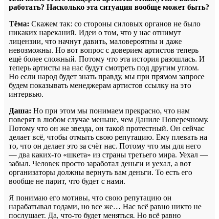
работать? Насколько эта ситуация вообще может быть?
Тёма:
Скажем так: со стороны силовых органов не было
никаких нареканий. Идеи о том, что у нас отнимут
лицензии, что начнут давить, маловероятны и даже
невозможны. Но вот вопрос с доверием артистов теперь
ещё более сложный. Потому что эта история разошлась. И
теперь артисты на нас будут смотреть под другим углом.
Но если народ будет знать правду, мы при прямом запросе
будем показывать менеджерам артистов ссылку на это
интервью.
Даша:
Но при этом мы понимаем прекрасно, что нам
поверят в любом случае меньше, чем Даниле Поперечному.
Потому что он же звезда, он такой протестный. Он сейчас
делает всё, чтобы отмыть свою репутацию. Ему плевать на
то, что он делает это за счёт нас. Потому что мы для него
— два каких-то «шкета» из страны третьего мира. Уехал —
забыл. Человек просто заработал деньги и уехал, а вот
организаторы должны вернуть вам деньги. То есть его
вообще не парит, что будет с нами.
Я понимаю его мотивы, что свою репутацию он
нарабатывал годами, но все же… Нас всё равно никто не
послушает. Да, что-то будет меняться. Но всё равно