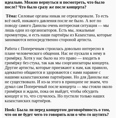
идеально. Можно вернуться и посмотреть, что было
после? Что было сразу же после концерта?
Тёма:
Силовые органы никак не отреагировали. То есть
всё окей, никакого давления после не было. А вот по
поводу самого Данилы очень интересная ситуация — мы
лишь одни из организаторов. Есть мы, локальные
промоутеры, и есть наши партнёры из Казахстана, которые
занимаются непосредственно стороной артиста.
Работа с Поперечным строилась довольно интересно в
плане человеческого общения. Нас не пускали к нему в
гримёрку. Хотя у нас было на это право — входить в
гримёрку без стука, так как мы соорганизаторы концерта.
Другие артисты, которые приезжают к нам, как правило,
адекватно общаются и здороваются с нами наравне с
нашими казахстанскими партнёрами. Но для Данилы нас
не существовало. И из-за этого в принципе не знаем, что
думал сам Поперечный после концерта — мы стояли около
гримёрки и ждали, пока он выйдет, чтобы обсудить
концерт и то, что случилось. Но пустили только наших
казахстанских партнёров.
Hook: Была ли перед концертом договорённость о том,
что он не будет чего-то говорить или о чём-то шутить?