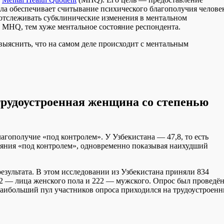
ла обеспечивает считывание психического благополучия челове
 отслеживать субклинические изменения в ментальном
 MHQ, тем хуже ментальное состояние респондента.
ыяснить, что на самом деле происходит с ментальным
рудоустроенная женщина со степенью
агополучие «под контролем». У Узбекистана — 47,8, то есть
ояния «под контролем», одновременно показывая наихудший
езультата. В этом исследовании из Узбекистана приняли 834
12 — лица женского пола и 222 — мужского. Опрос был проведё
 наибольший пул участников опроса приходился на трудоустроен