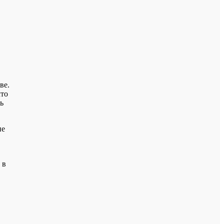
ве.
что
ь
ие
 в