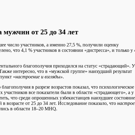
 мужчин от 25 до 34 лет
шее число участников, а именно 27,5 %, получили оценку
но, что 4,1 % участников в состоянии «дистресса», и только у 
ентального благополучия приходился на статус «страдающий». У
Также интересно, что в «мужской группе» наихудший результат
пункт «
настроение и взгляды»
.
 благополучия в разрезе возрастов показал, что психологическое
х участников все показатели были в области «страдающего», а у
тить, что среди опрошенных узбекистанцев наихудшее состояние
 возрасте от 25 до 34 лет. Исследование показало, что
настрое
лись в области 18–20 MHQ.