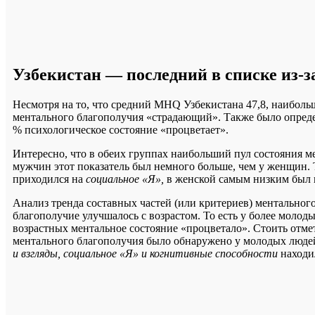
Узбекистан — последний в списке из-за
Несмотря на то, что средний MHQ Узбекистана 47,8, наиболь
ментального благополучия «страдающий». Также было определе
% психологическое состояние «процветает».
Интересно, что в обеих группах наибольший пул состояния м
мужчин этот показатель был немного больше, чем у женщин. 
приходился на
социальное «Я»,
в женской самым низким был 
Анализ тренда составных частей (или критериев) ментального
благополучие улучшалось с возрастом. То есть у более молоды
возрастных ментальное состояние «процветало». Стоить отме
ментального благополучия было обнаружено у молодых людей в
и взгляды, социальное «Я» и когнитивные способности
находи