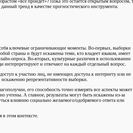
озрастом «всё пройдёт»? Пока это остаётся открытым вопросом, 
ь данный тренд в качестве прогностического инструмента.
я себя ключевые ограничивающие моменты. Во-первых, выборки
юбой страны и будут искажены теми, кто владеет языком, имеет
нлайн-опроса. Во-вторых, культурные различия в использовании
люди интерпретируют и отвечают на каждый отдельный вопрос.
доступ к участию лиц, не имеющих доступа к интернету или не
 искажению репрезентативности выборки.
гополучии, его способность точно измерять все аспекты может
но учтены. А главное, результаты могут быть искажены из-за
уться влиянию социально желаемого/одобряемого ответа или
 в этом контексте.