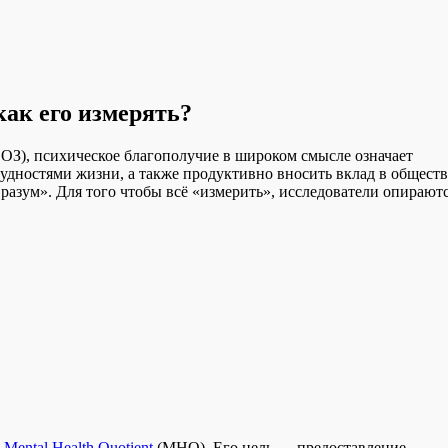
как его измерять?
З), психическое благополучие в широком смысле означает
рудностями жизни, а также продуктивно вносить вклад в обществ
разум». Для того чтобы всё «измерить», исследователи опирают
й
Mental Health Quotient
(MHQ). Его цель — предоставление