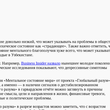
не довольно низкий, что может указывать на проблемы в общест
хическое состояние как «страдающее». Также важно отметить, 
ояние ментального благополучия хуже всего, что может указыват
дые в Узбекистане.
у. Например,
Business Insider назвало
нынешнее молодое поколен
ческие исследования показывают, что депрессивные симптомы
ния «Ментальное состояние мира» от проекта «Глобальный разум»
 а именно — в наличии сигналов о дестабилизированном
о разума» в гарвардском отчёте можно заглянуть в причины
е смысла, цели и направления в жизни, финансовые тревоги,
ные и политические проблемы.
 разума» в разрезе возрастов можно заметить, что с возрастом