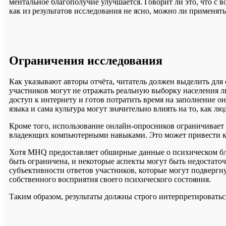
ментальное благополучие улучшается. Говорит ли это, что с в
как из результатов исследования не ясно, можно ли применят
Ограничения исследования
Как указывают авторы отчёта, читатель должен выделить дл
участников могут не отражать реальную выборку населения л
доступ к интернету и готов потратить время на заполнение о
языка и сама культура могут значительно влиять на то, как 
Кроме того, использование онлайн-опросников ограничивает 
владеющих компьютерными навыками. Это может привести к
Хотя MHQ предоставляет обширные данные о психическом бла
быть ограничена, и некоторые аспекты могут быть недостаточ
субъективности ответов участников, которые могут подвергн
собственного восприятия своего психического состояния.
Таким образом, результаты должны строго интерпретироваться