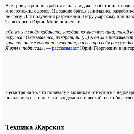
Все трое устроились работать на завод железобетонных издел
многоэтажных домов. На заводе братья занимались разработк
не сразу. Для получения разрешения Петру Жарскому пришлос
Ташгипргор Юрию Мирошниченко:
«Сижу я в своём кабинете, заходит ко мне мужчина, такой 
берутся? Оказывается, из Франции. (…) А он мне показывает
красиво, он всё говорит и говорит, а я всё про себя рассужда
Я взял и подписал»,
—
рассказывает
Юрий Георгиевич в интер
Несмотря на то, что поначалу к мозаикам отнеслись с недове
появлялись на торцах жилых домов и в вестибюлях обществен
Техника Жарских