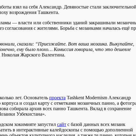
аботы взял на себя Александр. Девяностые стали заключительно
поху возрождения Ташкента.
кламы — власти или собственники зданий закрашивали мозаичн
 согласования с жителями. Борьба с мозаиками началась ещё п
озвонили, сказали: “Приезжайте. Вот ваша мозаика. Выкупайте,
Конечно, ему было плохо… Комиссия говорила, что это дешевле
а Николая Жарского Валентина.
колько лет. Основатель
проекта
Tashkent Modernism Александр
 корпуса и создал карту с отметками мозаичных панно, а фотогр
ва собирала архив всех панно Ташкента. Вклад в сохранение
озаики Узбекистана».
одском хокимияте запустил
сайт
с базой данных всех мозаик
вратить в интерактивные калейдоскопы с помощью дополненной
нь объектов культурного наследия, а также те панно, которые н