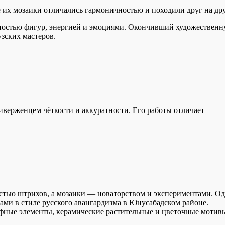
е их мозаики отличались гармоничностью и походили друг на дру
ностью фигур, энергией и эмоциями. Окончивший художествен
зских мастеров.
верженцем чёткости и аккуратности. Его работы отличает
стью штрихов, а мозаики — новаторством и экспериментами. О
ами в стиле русского авангардизма в Юнусабадском районе.
фные элементы, керамические растительные и цветочные мотив