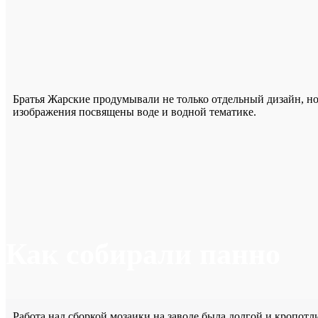
Братья Жарские продумывали не только отдельный дизайн, н
изображения посвящены воде и водной тематике.
Как собирали панно
Работа над сборкой мозаики на заводе была долгой и кропот