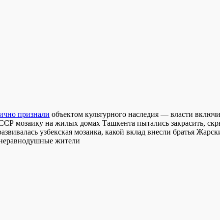
тично признали
объектом культурного наследия — власти включ
СССР мозаику на жилых домах Ташкента пытались закрасить, скр
азвивалась узбекская мозаика, какой вклад внесли братья Жарск
и неравнодушные жители