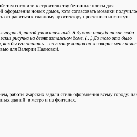
ий: там готовили к строительству бетонные плиты для
ой оформления новых домов, хотя согласовать мозаики получило
ь отправиться к главному архитектору проектного института
культурный, такой уважительный. Я думаю: откуда такие люди
 эскиз рисунка на девятиэтажном доме. (…) До того это было
ю, как бы его отшить… но в конце концов он заговорил меня начи
вью для Валерии Наяновой.
рием, работы Жарских задали стиль оформления всему городу: па
ных зданий, в метро и на фонтанах.