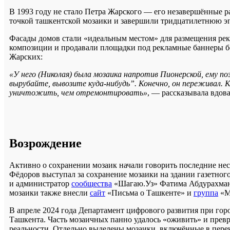
В 1993 году не стало Петра Жарского — его незавершённые р
точкой ташкентской мозаики и завершили тридцатилетнюю э
Фасады домов стали «идеальным местом» для размещения ре
композиции и продавали площадки под рекламные баннеры без
Жарских:
«У него (Николая) была мозаика напротив Пионерской, ему п
вырубайте, вывозите куда-нибудь”. Конечно, он переживал. 
уничтожить, чем отремонтировать»
, — рассказывала вдов
Возрождение
Активно о сохранении мозаик начали говорить последние нес
Фёдоров выступал за сохранение мозаики на здании газетного
и администратор
сообщества
«Шагаю.Уз» Фатима Абдурахмано
мозаики также внесли
сайт
«Письма о Ташкенте» и
группа
«М
В апреле 2024 года Департамент цифрового развития при гор
Ташкента. Часть мозаичных панно удалось «оживить» и пре
реальности. Отдельно выделены мозаики, включённые в перече