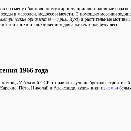
идов на смену облицовочному кирпичу пришли поливные изразцы
входы в мавзолеи, медресе и мечети. С помощью мозаики зодчи
ометрические орнаменты — прим. Хук!
) и растительные мотивы.
аний той эпохи и вдохновением для архитекторов будущего.
ения 1966 года
а помощь Узбекской ССР отправили лучшие бригады строителей
 Жарские: Пётр, Николай и Александр, художники из
семьи
белы