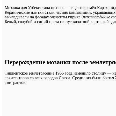
Мозаика для Узбекистана не нова — ещё со времён Карахан
Керамические плитки стали частью композиций, украшавших 
выкладывали на фасадах элементы гириха (
переплетённые ге
Белый, голубой и синий цвета станут визитной карточкой зд
Перерождение мозаики после землетряс
Ташкентское землетрясение 1966 года изменило столицу — н
архитекторов со всех городов Союза. Среди них были братья
эмигрантов.