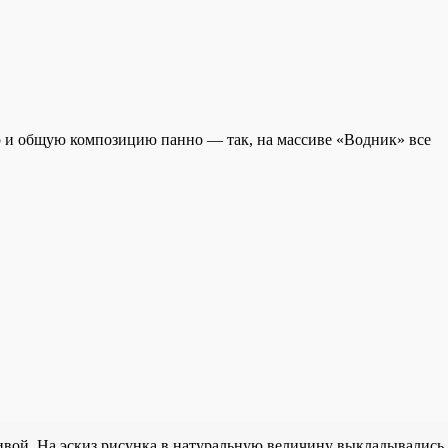
о и общую композицию панно — так, на массиве «Водник» все
ливой. На эскиз рисунка в натуральную величину выкладывались