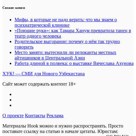
Свежие записи
Мифы, в которые не надо верить: что мы знаем о
психиатрической клинике
«Поющие руки»: как Тамара Ханум превратила танец в
театр одного человека
Родительское выгорание: почему о нём так трудно
говорить
Место занято: вытеснили ли релоканты местных
айтишников в Центральной Азии
Работа длиной в полвека: о выставке Вячеслава Ахунова
ХУК! — СМИ для Нового Узбекистана
Сайт может содержать контент 18+
О проекте
Контакты
Реклама
Материалы Hook можно и нужно распространять. Просто
поставьте ссылку на статью в начале цитаты. Юристам: