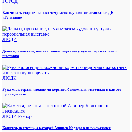
ГОРОД
Как читать старые здания: чему меня научило исследование ДК
«Гульшан»
ЛЮДИ
Деньги, признание, память: зачем художнику нужна персональная
выставка
ЛЮДИ
Рука милосердия: можно ли кормить бездомных животных и как это
лучше делать
ЛЮДИ
Разбор
Кажется, нет темы, о которой Алишер Кадыров не высказался