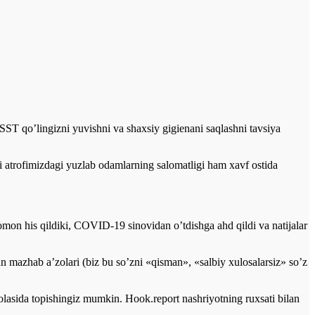
ST qo’lingizni yuvishni va shaxsiy gigienani saqlashni tavsiya
ki atrofimizdagi yuzlab odamlarning salomatligi ham xavf ostida
omon his qildiki, COVID-19 sinovidan o’tdishga ahd qildi va natijalar
 mazhab a’zolari (biz bu so’zni «qisman», «salbiy xulosalarsiz» so’z
asida topishingiz mumkin. Hook.report nashriyotning ruxsati bilan