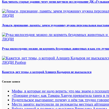
Как читать старые здания: чему меня научило исследование ДК «Гульша
ЛЮДИ
Деньги, признание, память: зачем художнику нужна персональная выстав
ЛЮДИ
Рука милосердия: можно ли кормить бездомных животных и как это лучш
ЛЮДИ
Разбор
Кажется, нет темы, о которой Алишер Кадыров не высказался
Свежие записи
Мифы, в которые не надо верить: что мы знаем о психиа
«Поющие руки»: как Тамара Ханум превратила танец в те
Родительское выгорание: почему о нём так трудно говори
Место занято: вытеснили ли релоканты местных айтишн
Работа длиной в полвека: о выставке Вячеслава Ахунова