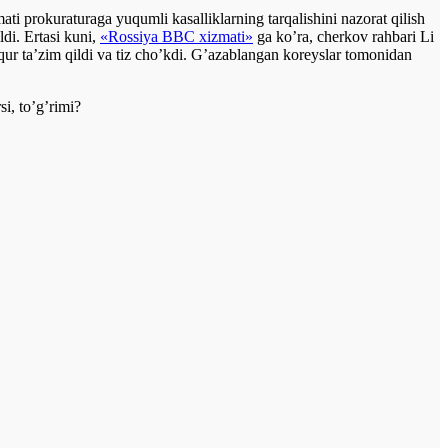
ti prokuraturaga yuqumli kasalliklarning tarqalishini nazorat qilish
di. Ertasi kuni,
«Rossiya BBC xizmati»
ga ko’ra, cherkov rahbari Li
r ta’zim qildi va tiz cho’kdi. G’azablangan koreyslar tomonidan
i, to’g’rimi?