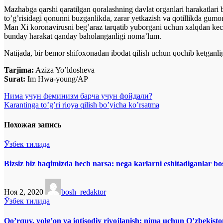
Mazhabga qarshi qaratilgan qoralashning davlat organlari harakatlari 
to’g’risidagi qonunni buzganlikda, zarar yetkazish va qotillikda gumon
Man Xi koronavirusni beg’araz tarqatib yuborgani uchun xalqdan kech
bunday harakat qanday baholanganligi noma’lum.
Natijada, bir bemor shifoxonadan ibodat qilish uchun qochib ketganli
Tarjima:
Aziza Yo’ldosheva
Surat:
Im Hwa-young/AP
Навигация
Нима учун феминизм барча учун фойдали?
Karantinga to’g’ri rioya qilish bo’yicha ko’rsatma
по
записям
Похожая запись
Ўзбек тилида
Bizsiz biz haqimizda hech narsa: nega karlarni eshitadiganlar 
Ноя 2, 2020
bosh_redaktor
Ўзбек тилида
Qo’rquv, yolg’on va iqtisodiy rivojlanish: nima uchun O’zbekist