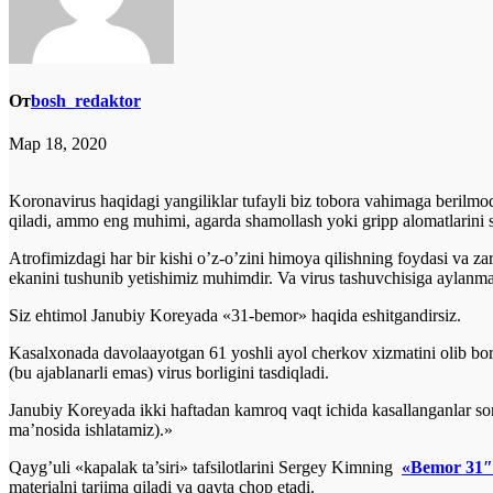
От
bosh_redaktor
Мар 18, 2020
Koronavirus haqidagi yangiliklar tufayli biz tobora vahimaga berilmo
qiladi, ammo eng muhimi, agarda shamollash yoki gripp alomatlarini s
Atrofimizdagi har bir kishi o’z-o’zini himoya qilishning foydasi va z
ekanini tushunib yetishimiz muhimdir. Va virus tashuvchisiga aylanmas
Siz ehtimol Janubiy Koreyada «31-bemor» haqida eshitgandirsiz.
Kasalxonada davolaayotgan 61 yoshli ayol cherkov xizmatini olib bori
(bu ajablanarli emas) virus borligini tasdiqladi.
Janubiy Koreyada ikki haftadan kamroq vaqt ichida kasallanganlar son
ma’nosida ishlatamiz).»
Qayg’uli «kapalak ta’siri» tafsilotlarini Sergey Kimning
«Bemor 31″
materialni tarjima qiladi va qayta chop etadi.