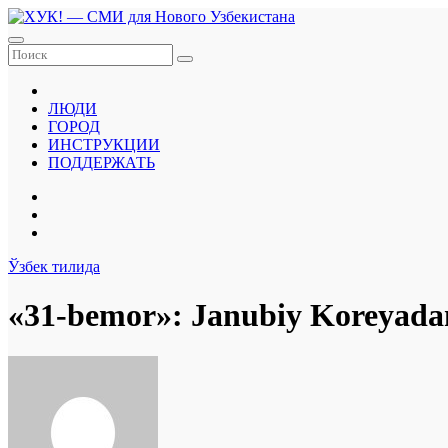
Перейти
к
содержанию
ЛЮДИ
ГОРОД
ИНСТРУКЦИИ
ПОДДЕРЖАТЬ
Ўзбек тилида
«31-bemor»: Janubiy Koreyadan