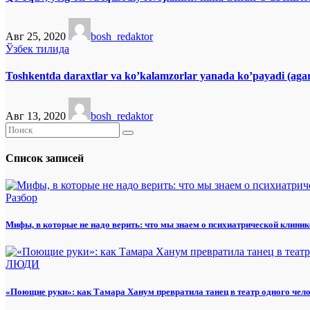
Авг 25, 2020
bosh_redaktor
Ўзбек тилида
Toshkentda daraxtlar va ko’kalamzorlar yanada ko’payadi (agard
Авг 13, 2020
bosh_redaktor
Список записей
Разбор
Мифы, в которые не надо верить: что мы знаем о психиатрической клиник
ЛЮДИ
«Поющие руки»: как Тамара Ханум превратила танец в театр одного чел