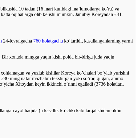
ikasida 10 tadan (16 mart kunidagi ma’lumotlarga ko’ra) va
ri katta oqibatlarga olib kelishi mumkin. Janubiy Koreyadan «31-
n
24-fevralgacha
760 holatgacha
ko’tarildi, kasallanganlarning yarmi
Bir xonada mingga yaqin kishi polda bir-biriga juda yaqin
ohlamagan va yuzlab kishilar Koreya ko’chalari bo’ylab yurishni
ha 230 ming nafar mazhabni tekshirgan yoki so’roq qilgan, ammo
’yicha Xitoydan keyin ikkinchi o’rinni egalladi (3736 holatlari,
gan ayol haqida (u kasallik ko’chki kabi tarqalishidan oldin