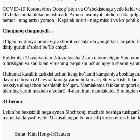
COVID-19 Koronavirus Qozog’iston va O’zbekistonga yetib keldi va 
O’zbekistonda oltitadan oshmadi. Ammo insoniyat tahdid ostida qolgan 
bemor» ning tarixi-yomon «Kapalak ta’siri» ning misoli va ko’pchilik
Chaqmoq chaqmaydi…
O’tgan oy dunyo ommaviy axborot vositalarida yangiliklar tarqaldi: J
diniy guruh a’zolari bo’lib chiqdi.
Epidemiya 31-yanvardan 2-fevralgacha 2 kun davom etgan Sinchxonji c
o’tirishgan va shu bilan virusning tarqalishi uchun ajoyib sharoit yarat
Hukumat kasallik tashxisi uchun keng ko’lamli kampaniya boshlagan
davom ettirgan (21-fevral kuniga yaqin hukumat yetti yuz kishi bila
reaksiya allaqachon boshlanib bo’lgan. Mamlakatda falokat miqdori qor
ularning yarmi mazhab a’zolari). 4-mart kuni mamlakatda 5 mingdan or
31-bemor
Lekin bu baxtsizlik nega aynan Sinchxonji mazhabi boshiga tushgan?
mamlakatda yashovchi 31-kasallangan bemor edi) koronavirus bilan ka
Surat: Kim Hong-Ji/Reuters