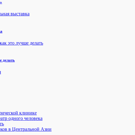
н»
ка
е делать
трической клинике
атр одного человека
ть
иков в Центральной Азии