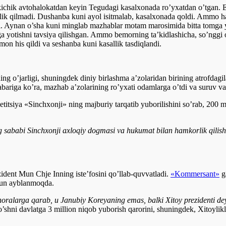
 kichik avtohalokatdan keyin Tegudagi kasalxonada ro’yxatdan o’tgan. Er
lik qilmadi. Dushanba kuni ayol isitmalab, kasalxonada qoldi. Ammo ha
. Aynan o’sha kuni minglab mazhablar motam marosimida bitta tomga yi
aga yotishni tavsiya qilishgan. Ammo bemorning ta’kidlashicha, so’nggi
mon his qildi va seshanba kuni kasallik tasdiqlandi.
g o’jarligi, shuningdek diniy birlashma a’zolaridan birining atrofdagi
bariga ko’ra, mazhab a’zolarining ro’yxati odamlarga o’tdi va suruv va
itsiya «Sinchxonji» ning majburiy tarqatib yuborilishini so’rab, 200 m
g sababi Sinchxonji axloqiy dogmasi va hukumat bilan hamkorlik qilish
zident Mun Chje Inning iste’fosini qo’llab-quvvatladi.
«Kommersant»
g
chun ayblanmoqda.
alarga qarab, u Janubiy Koreyaning emas, balki Xitoy prezidenti de
’shni davlatga 3 million niqob yuborish qarorini, shuningdek, Xitoylikl