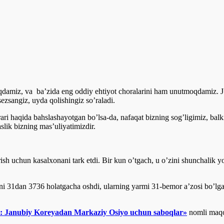
qdamiz, va ba’zida eng oddiy ehtiyot choralarini ham unutmoqdamiz. JS
ezsangiz, uyda qolishingiz so’raladi.
arari haqida bahslashayotgan bo’lsa-da, nafaqat bizning sog’ligimiz, bal
lik bizning mas’uliyatimizdir.
sh uchun kasalxonani tark etdi. Bir kun o’tgach, u o’zini shunchalik y
i 31dan 3736 holatgacha oshdi, ularning yarmi 31-bemor a’zosi bo’lgan
: Janubiy Koreyadan Markaziy Osiyo uchun saboqlar»
nomli maqol