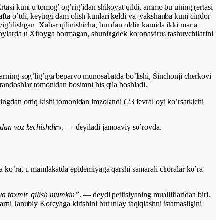
tasi kuni u tomog’ og’rig’idan shikoyat qildi, ammo bu uning (ertasi
fta o’tdi, keyingi dam olish kunlari keldi va yakshanba kuni dindor
g’ilishgan. Xabar qilinishicha, bundan oldin kamida ikki marta
 oylarda u Xitoyga bormagan, shuningdek koronavirus tashuvchilarini
larning sog’lig’iga beparvo munosabatda bo’lishi, Sinchonji cherkovi
tandoshlar tomonidan bosimni his qila boshladi.
ingdan ortiq kishi tomonidan imzolandi (23 fevral oyi ko’rsatkichi
dan voz kechishdir»,
— deyiladi jamoaviy so’rovda.
a ko’ra, u mamlakatda epidemiyaga qarshi samarali choralar ko’ra
ya taxmin qilish mumkin”
. — deydi petitsiyaning mualliflaridan biri.
arni Janubiy Koreyaga kirishini butunlay taqiqlashni istamasligini