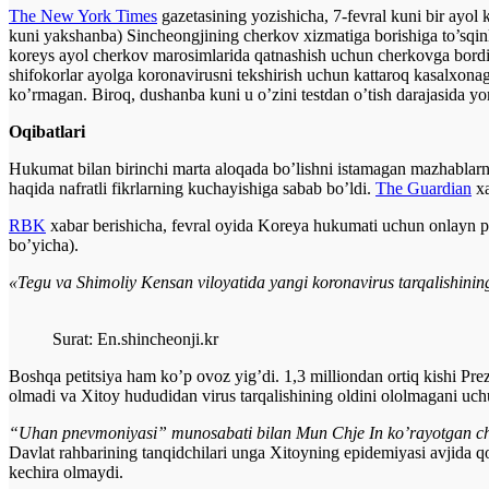
The New York Times
gazetasining yozishicha, 7-fevral kuni bir ayol
kuni yakshanba) Sincheongjining cherkov xizmatiga borishiga to’sqin
koreys ayol cherkov marosimlarida qatnashish uchun cherkovga bordi
shifokorlar ayolga koronavirusni tekshirish uchun kattaroq kasalxon
ko’rmagan. Biroq, dushanba kuni u o’zini testdan o’tish darajasida yo
Oqibatlari
Hukumat bilan birinchi marta aloqada bo’lishni istamagan mazhablarnin
haqida nafratli fikrlarning kuchayishiga sabab bo’ldi.
The Guardian
xa
RBK
xabar berishicha, fevral oyida Koreya hukumati uchun onlayn pet
bo’yicha).
«Tegu va Shimoliy Kensan viloyatida yangi koronavirus tarqalishinin
Surat: En.shincheonji.kr
Boshqa petitsiya ham ko’p ovoz yig’di. 1,3 milliondan ortiq kishi Pre
olmadi va Xitoy hududidan virus tarqalishining oldini ololmagani u
“Uhan pnevmoniyasi” munosabati bilan Mun Chje In ko’rayotgan chor
Davlat rahbarining tanqidchilari unga Xitoyning epidemiyasi avjida qo
kechira olmaydi.