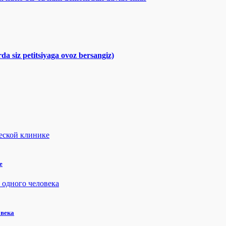
a siz petitsiyaga ovoz bersangiz)
е
овека