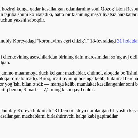
hozirgi kunga qadar kasallangan odamlarning soni Qozog’iston Respubl
tajriba shuni ko’rsatadiki, hatto bir kishining mas’uliyatsiz harakatla
 uchun yaxshi saboqdir.
anubiy Koreyadagi “koronavirus egri chizig’i” 18-fevraldagi
31 holatda
herkovining asoschilaridan birining dafn marosimidan so’ng avj oldi. 
ilgan.
, ammo muammoga duch kelgan: mazhablar, ehtimol, aloqada bo’lishni x
n aloqa o’rnatolmadi). Biroq, mart oyining boshiga kelib, hukumat barc
 yog’ishi bilan o’sdi: — martga kelib, mamlakat kasallanganlar soni bo
tiq bemor, 9 mart — 7,5 ming kishi qayd etildi .
 Janubiy Koreya hukumati “31-bemor” deya nomlangan 61 yoshli kasallan
sallangan mazhablarni birlashtiruvchi halqa kabi gapiradilar.