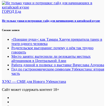
ГОРОД
Еда
Не только ушки и потрошки: гайд для начинающих в китайской кухне
Свежие записи
«Поющие руки»: как Тамара Ханум превратила танец в
театр одного человека
Родительское выгорание: почему о нём так трудно
говорить
Место занято: вытеснили ли релоканты местных
айтишников в Центральной Азии
Работа длиной в полвека: о выставке Вячеслава Ахунова
Гид по гастрономическим символам Узбекистана: вторая
часть
ХУК! — СМИ для Нового Узбекистана
Сайт может содержать контент 18+