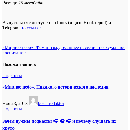
Размер:
45 мегабайт
Выпуск также доступен в iTunes (ищите Hook.report) и
Telegram
по ссылке
.
Навигация
«Мирное небо». Феминизм, домашнее насилие и сексуальное
воспитание
по
записям
Похожая запись
Подкасты
«Мирное небо». Никакого исторического наследия
Ноя 23, 2018
bosh_redaktor
Подкасты
Зачем нужны подкасты 🎧 🎧 🎧 и почему слушать их —
круто