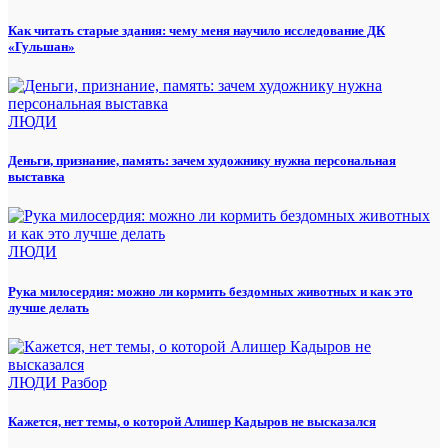
Как читать старые здания: чему меня научило исследование ДК
«Гульшан»
ЛЮДИ
Деньги, признание, память: зачем художнику нужна персональная
выставка
ЛЮДИ
Рука милосердия: можно ли кормить бездомных животных и как это
лучше делать
ЛЮДИ
Разбор
Кажется, нет темы, о которой Алишер Кадыров не высказался