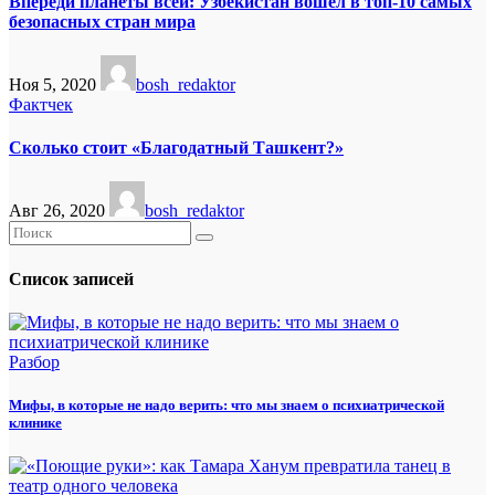
Впереди планеты всей: Узбекистан вошел в топ-10 самых
безопасных стран мира
Ноя 5, 2020
bosh_redaktor
Фактчек
Сколько стоит «Благодатный Ташкент?»
Авг 26, 2020
bosh_redaktor
Список записей
Разбор
Мифы, в которые не надо верить: что мы знаем о психиатрической
клинике