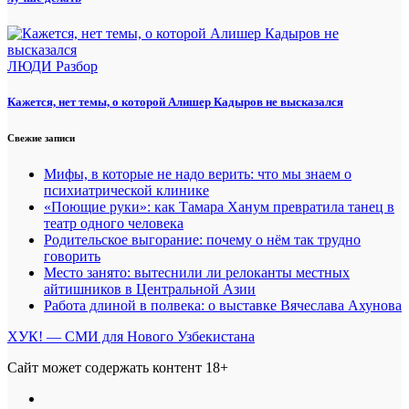
ЛЮДИ
Разбор
Кажется, нет темы, о которой Алишер Кадыров не высказался
Свежие записи
Мифы, в которые не надо верить: что мы знаем о
психиатрической клинике
«Поющие руки»: как Тамара Ханум превратила танец в
театр одного человека
Родительское выгорание: почему о нём так трудно
говорить
Место занято: вытеснили ли релоканты местных
айтишников в Центральной Азии
Работа длиной в полвека: о выставке Вячеслава Ахунова
ХУК! — СМИ для Нового Узбекистана
Сайт может содержать контент 18+