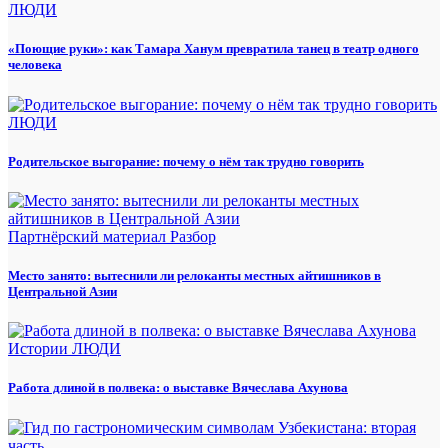
ЛЮДИ
«Поющие руки»: как Тамара Ханум превратила танец в театр одного
человека
ЛЮДИ
Родительское выгорание: почему о нём так трудно говорить
Партнёрский материал
Разбор
Место занято: вытеснили ли релоканты местных айтишников в
Центральной Азии
Истории
ЛЮДИ
Работа длиной в полвека: о выставке Вячеслава Ахунова