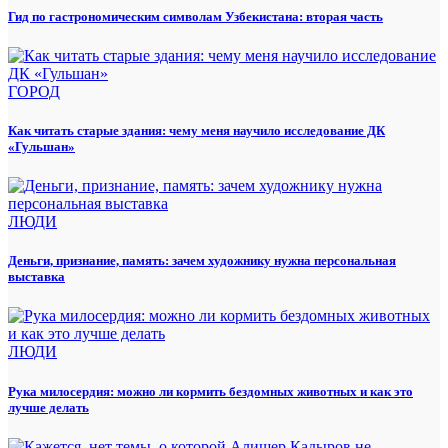
Гид по гастрономическим символам Узбекистана: вторая часть
ГОРОД
Как читать старые здания: чему меня научило исследование ДК
«Гульшан»
ЛЮДИ
Деньги, признание, память: зачем художнику нужна персональная
выставка
ЛЮДИ
Рука милосердия: можно ли кормить бездомных животных и как это
лучше делать