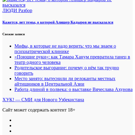
ЛЮДИ
Разбор
Кажется, нет темы, о которой Алишер Кадыров не высказался
Свежие записи
Мифы, в которые не надо верить: что мы знаем о
психиатрической клинике
«Поющие руки»: как Тамара Ханум превратила танец в
театр одного человека
Родительское выгорание: почему о нём так трудно
говорить
Место занято: вытеснили ли релоканты местных
айтишников в Центральной Азии
Работа длиной в полвека: о выставке Вячеслава Ахунова
ХУК! — СМИ для Нового Узбекистана
Сайт может содержать контент 18+