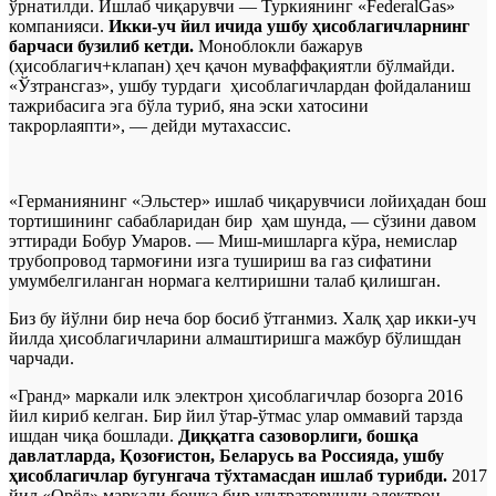
ўрнатилди. Ишлаб чиқарувчи — Туркиянинг «FederalGas»
компанияси.
Икки-уч йил ичида ушбу ҳисоблагичларнинг
барчаси бузилиб кетди.
Моноблокли бажарув
(ҳисоблагич+клапан) ҳеч қачон муваффақиятли бўлмайди.
«Ўзтрансгаз», ушбу турдаги ҳисоблагичлардан фойдаланиш
тажрибасига эга бўла туриб, яна эски хатосини
такрорлаяпти», — дейди мутахассис.
«Германиянинг «Эльстер» ишлаб чиқарувчиси лойиҳадан бош
тортишининг сабабларидан бир ҳам шунда, — сўзини давом
эттиради Бобур Умаров. — Миш-мишларга кўра, немислар
трубопровод тармоғини изга тушириш ва газ сифатини
умумбелгиланган нормага келтиришни талаб қилишган.
Биз бу йўлни бир неча бор босиб ўтганмиз. Халқ ҳар икки-уч
йилда ҳисоблагичларини алмаштиришга мажбур бўлишдан
чарчади.
«Гранд» маркали илк электрон ҳисоблагичлар бозорга 2016
йил кириб келган. Бир йил ўтар-ўтмас улар оммавий тарзда
ишдан чиқа бошлади.
Диққатга сазоворлиги, бошқа
давлатларда, Қозоғистон, Беларусь ва Россияда, ушбу
ҳисоблагичлар бугунгача тўхтамасдан ишлаб турибди.
2017
йил «Орёл» маркали бошқа бир ультратовушли электрон