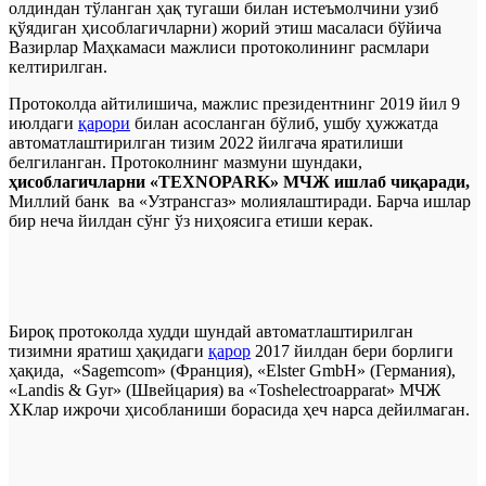
олдиндан тўланган ҳақ тугаши билан истеъмолчини узиб
қўядиган ҳисоблагичларни) жорий этиш масаласи бўйича
Вазирлар Маҳкамаси мажлиси протоколининг расмлари
келтирилган.
Протоколда айтилишича, мажлис президентнинг 2019 йил 9
июлдаги
қарори
билан асосланган бўлиб, ушбу ҳужжатда
автоматлаштирилган тизим 2022 йилгача яратилиши
белгиланган. Протоколнинг мазмуни шундаки,
ҳисоблагичларни «TEXNOPARK» МЧЖ ишлаб чиқаради,
Миллий банк ва «Узтрансгаз» молиялаштиради. Барча ишлар
бир неча йилдан сўнг ўз ниҳоясига етиши керак.
Бироқ протоколда худди шундай автоматлаштирилган
тизимни яратиш ҳақидаги
қарор
2017 йилдан бери борлиги
ҳақида, «Sagemcom» (Франция), «Elster GmbН» (Германия),
«Landis & Gyr» (Швейцария) ва «Toshelectroapparat» МЧЖ
ХКлар ижрочи ҳисобланиши борасида ҳеч нарса дейилмаган.