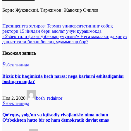
──────────
Борис Жуковский. Таржимон: Жавохир Очилов
Навигация
Президентга эътироз: Термиз университетининг собиқ
ректори 15 йилдан бери адолат учун курашмоқда
по
«Ўзбек тили фақат ўзбеклар учунми?» Нега мамлакатда ҳануз
записям
давлат тили билан боғлиқ муаммолар бор?
Похожая запись
Ўзбек тилида
Bizsiz biz haqimizda hech narsa: nega karlarni eshitadiganlar
boshqarmoqda?
Ноя 2, 2020
bosh_redaktor
Ўзбек тилида
Qo’rquv, yolg’on va iqtisodiy rivojlanish: nima uchun
O’zbekiston hatto bir oz ham demokratik davlat emas