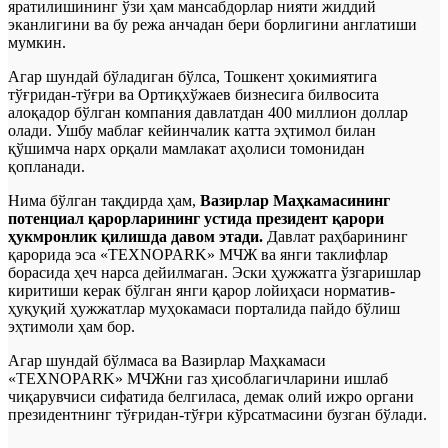
яратилишининг ўзи ҳам мансабдорлар нияти жиддий
эканлигини ва бу режа анчадан бери борлигини англатиши
мумкин.
Агар шундай бўладиган бўлса, Тошкент ҳокимиятига
тўғридан-тўғри ва Ортиқхўжаев бизнесига билвосита
алоқадор бўлган компания давлатдан 400 миллион доллар
олади. Ушбу маблағ кейинчалик катта эҳтимол билан
қўшимча нарх орқали мамлакат аҳолиси томонидан
қопланади.
Нима бўлган тақдирда ҳам,
Вазирлар Маҳкамасининг
потенциал қарорларининг устида президент қарори
ҳукмронлик қилишда давом этади.
Давлат раҳбарининг
қарорида эса «TEXNOPARK» МЧЖ ва янги таклифлар
борасида ҳеч нарса дейилмаган. Эски ҳужжатга ўзгаришлар
киритиши керак бўлган янги қарор лойиҳаси норматив-
ҳуқуқий ҳужжатлар муҳокамаси порталида пайдо бўлиш
эҳтимоли ҳам бор.
Агар шундай бўлмаса ва Вазирлар Маҳкамаси
«TEXNOPARK» МЧЖни газ ҳисоблагичларини ишлаб
чиқарувчиси сифатида белгиласа, демак олий ижро органи
президентнинг тўғридан-тўғри кўрсатмасини бузган бўлади.