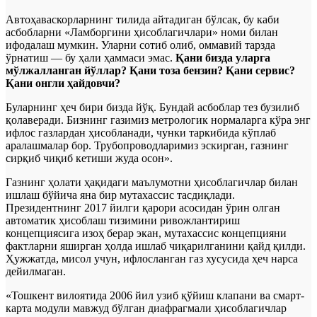
Автоҳаваскорларнинг тилида айтадиган бўлсак, бу каби
асбобларни «Ламборгини ҳисоблагичлари» номи билан
ифодалаш мумкин. Уларни сотиб олиб, оммавий тарзда
ўрнатиш — бу ҳали ҳаммаси эмас.
Қани бизда уларга
мўлжалланган йўллар? Қани тоза бензин? Қани сервис?
Қани онгли ҳайдовчи?
Буларнинг ҳеч бири бизда йўқ. Бундай асбоблар тез бузилиб
қолаверади. Бизнинг газимиз метрологик нормаларга кўра энг
ифлос газлардан ҳисобланади, чунки таркибида кўплаб
аралашмалар бор. Трубопроводларимиз эскирган, газнинг
сирқиб чиқиб кетиши жуда осон».
Газнинг ҳолати ҳақидаги маълумотни ҳисоблагичлар билан
ишлаш бўйича яна бир мутахассис тасдиқлади.
Президентнинг 2017 йилги қарори асосидан ўрин олган
автоматик ҳисоблаш тизимини ривожлантириш
концепциясига изоҳ берар экан, мутахассис концепцияни
фактларни яширган ҳолда ишлаб чиқарилганини қайд қилди.
Ҳужжатда, мисол учун, ифлосланган газ хусусида ҳеч нарса
дейилмаган.
«Тошкент вилоятида 2006 йил узиб қўйиш клапани ва смарт-
карта модули мавжуд бўлган диафрагмали ҳисоблагичлар