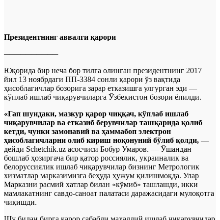
Президентнинг аввалги қарори
──────────
Юқорида бир неча бор тилга олинган президентнинг 2017
йил 13 ноябрдаги ПП-3384 сонли қарори ўз вақтида
ҳисоблагичлар бозорига зарар етказишга улгурган эди —
кўплаб ишлаб чиқарувчиларга Ўзбекистон бозори ёпилди.
«Гап шундаки, мазкур қарор чиққач, кўплаб ишлаб
чиқарувчилар ва етказиб берувчилар ташқарида қолиб
кетди, чунки замонавий ва ҳаммабоп электрон
ҳисоблагичларни олиб кириш ноқонуний бўлиб қолди,
—
дейди Schetchik.uz асосчиси Бобур Умаров. — Ўшандан
бошлаб ҳозиргача бир қатор россиялик, украиналик ва
белоруссиялик ишлаб чиқарувчилар бизнинг Метрологик
хизматлар марказимизга беҳуда ҳужум қилишмоқда. Улар
Марказни расмий хатлар билан «кўмиб» ташлашди, икки
мамлакатнинг савдо-саноат палатаси даражасидаги мулоқотга
чиқишди.
Шу билан бирга қарор сабабли маҳаллий ишлаб чиқарувчилар