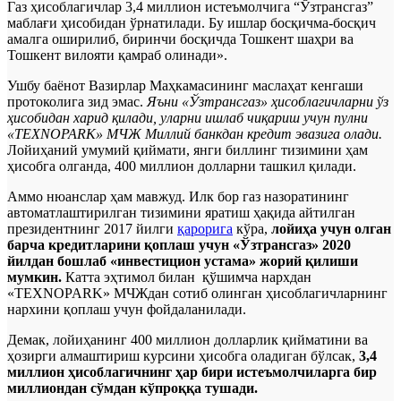
Газ ҳисоблагичлар 3,4 миллион истеъмолчига “Ўзтрансгаз”
маблағи ҳисобидан ўрнатилади. Бу ишлар босқичма-босқич
амалга оширилиб, биринчи босқичда Тошкент шаҳри ва
Тошкент вилояти қамраб олинади».
Ушбу баёнот Вазирлар Маҳкамасининг маслаҳат кенгаши
протоколига зид эмас.
Яъни «Ўзтрансгаз» ҳисоблагичларни ўз
ҳисобидан харид қилади, уларни ишлаб чиқариш учун пулни
«TEXNOPARK» МЧЖ Миллий банкдан кредит эвазига олади.
Лойиҳаний умумий қиймати, янги биллинг тизимини ҳам
ҳисобга олганда, 400 миллион долларни ташкил қилади.
Аммо нюанслар ҳам мавжуд. Илк бор газ назоратининг
автоматлаштирилган тизимини яратиш ҳақида айтилган
президентнинг 2017 йилги
қарорига
кўра,
лойиҳа учун олган
барча кредитларини қоплаш учун «Ўзтрансгаз» 2020
йилдан бошлаб «инвестицион устама» жорий қилиши
мумкин.
Катта эҳтимол билан қўшимча нархдан
«TEXNOPARK» МЧЖдан сотиб олинган ҳисоблагичларнинг
нархини қоплаш учун фойдаланилади.
Демак, лойиҳанинг 400 миллион долларлик қийматини ва
ҳозирги алмаштириш курсини ҳисобга оладиган бўлсак,
3,4
миллион ҳисоблагичнинг ҳар бири истеъмолчиларга бир
миллиондан сўмдан кўпроққа тушади.