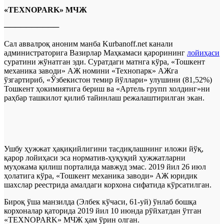
«ТEXNOPARK» МЧЖ
──────────
Сал аввалроқ аноним манба Kurbanoff.net канали
администраторига Вазирлар Маҳкамаси қарорининг
лойиҳаси
суратини жўнатган эди. Суратдаги матнга кўра, «Тошкент
механика заводи» АЖ номини «Технопарк» АЖга
ўзгартириб, «Ўзбекистон темир йўллари» улушини (81,52%)
Тошкент ҳокимиятига бериш ва «Артель групп холдинг»ни
раҳбар ташкилот қилиб тайинлаш режалаштирилган экан.
Ушбу ҳужжат ҳақиқийлигини тасдиқлашнинг иложи йўқ,
қарор лойиҳаси эса норматив-ҳуқуқий ҳужжатларни
муҳокама қилиш порталида мавжуд эмас. 2019 йил 26 июл
ҳолатига кўра, «Тошкент механика заводи» АЖ юридик
шахслар реестрида амалдаги корхона сифатида кўрсатилган.
Бироқ ўша манзилда (Элбек кўчаси, 61-уй) ўнлаб бошқа
корхоналар қаторида 2019 йил 10 июнда рўйхатдан ўтган
«TEXNOPARK» МЧЖ ҳам ўрин олган.