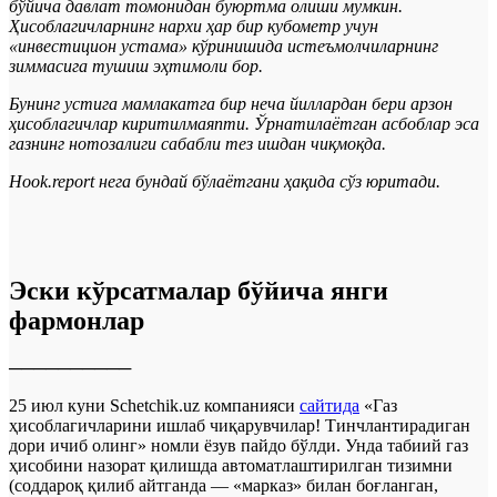
бўйича давлат томонидан буюртма олиши мумкин.
Ҳисоблагичларнинг нархи ҳар бир кубометр учун
«инвестицион устама» кўринишида истеъмолчиларнинг
зиммасига тушиш эҳтимоли бор.
Бунинг устига мамлакатга бир неча йиллардан бери арзон
ҳисоблагичлар киритилмаяпти. Ўрнатилаётган асбоблар эса
газнинг нотозалиги сабабли тез ишдан чиқмоқда.
Hook.report нега бундай бўлаётгани ҳақида сўз юритади.
Эски кўрсатмалар бўйича янги
фармонлар
──────────
25 июл куни Schetchik.uz компанияси
сайтида
«Газ
ҳисоблагичларини ишлаб чиқарувчилар! Тинчлантирадиган
дори ичиб олинг» номли ёзув пайдо бўлди. Унда табиий газ
ҳисобини назорат қилишда автоматлаштирилган тизимни
(соддароқ қилиб айтганда — «марказ» билан боғланган,