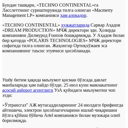
Бундан ташқари, «TECHNO CONTINENTAL»га
Ласслеттнинг суриштирувида тилга олинган «Macmerry
Management LP» компанияси
ҳам алоқадор
.
«TECHNO CONTINENTAL»
ҳужжатларида
Сарвар Аҳадов
«DREAM PRODUCTION» МЧЖ директори эди. Ҳозирда
компанияни Дилмурод Ғоипов бошқармоқда. У Аҳадов билан
бир қаторда «POLARIS TECHNOLOGIES» МЧЖ директори
сифатида тилга олинган. Жаҳонгир Ортиқхўжаев эса
компаниянинг таъсис этувчиси ҳисобланади.
Ушбу битим ҳақида маълумот қисман бўлсада давлат
манбаларида ҳам пайдо бўлди. 25 июл куни мамлакатнинг
асосий ахборот агентлиги
УзА қуйидаги маълумотни чоп
этди:
«Ўзтрансгаз” АЖ мутасаддиларининг 24 июлдаги брифингда
айтишича, электрон ҳисоблагичларини ишлаб чиқаришни
йўлга қўйиш бўйича Artel компанияси билан музокара олиб
борилмоқда.