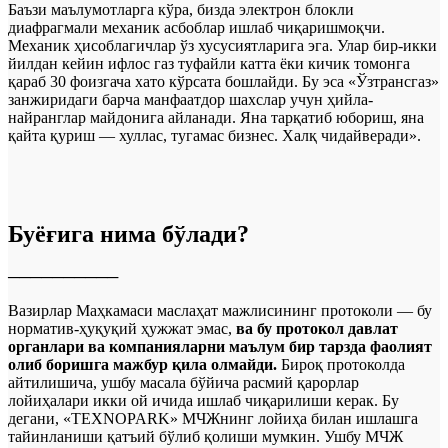
Баъзи маълумотларга кўра, бизда электрон блокли
диафрагмали механик асбоблар ишлаб чиқаришмоқчи.
Механик ҳисоблагичлар ўз хусусиятларига эга. Улар бир-икки
йилдан кейин ифлос газ туфайли катта ёки кичик томонга
қараб 30 фоизгача хато кўрсата бошлайди. Бу эса «Ўзтрансгаз»
занжиридаги барча манфаатдор шахслар учун ҳийла-
найранглар майдонига айланади. Яна тарқатиб юбориш, яна
қайта қуриш — хуллас, тугамас бизнес. Халқ чидайверади».
Буёғига нима бўлади?
──────────
Вазирлар Маҳкамаси маслаҳат мажлисининг протоколи — бу
норматив-ҳуқуқий ҳужжат эмас,
ва бу протокол давлат
органлари ва компанияларни маълум бир тарзда фаолият
олиб боришга мажбур қила олмайди.
Бироқ протоколда
айтилишича, ушбу масала бўйича расмий қарорлар
лойиҳалари икки ой ичида ишлаб чиқарилиши керак. Бу
дегани, «TEXNOPARK» МЧЖнинг лойиҳа билан ишлашга
тайинланиши қатъий бўлиб қолиши мумкин. Ушбу МЧЖ