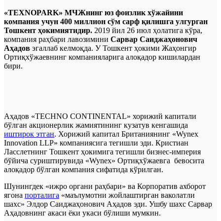
«TEXNOPARK» МЧЖнинг юз фоизлик хўжайини
компания учун 400 миллион сўм сарф қилишга улгурган
Тошкент ҳокимиятидир.
2019 йил 26 июл ҳолатига кўра,
компания раҳбари лавозимини
Сарвар Саиджаҳонович
Аҳадов
эгаллаб келмоқда. У Тошкент ҳокими Жаҳонгир
Ортиқхўжаевнинг компанияларига алоқадор кишилардан
бири.
Аҳадов «TECHNO CONTINENTAL» хорижий капитали
бўлган акционерлик жамиятининг кузатув кенгашида
иштирок этган
. Хорижий капитал Британиянинг «Wynex
Innovation LLP» компаниясига тегишли эди. Кристиан
Ласслетнинг Тошкент ҳокимига тегишли бизнес-империя
бўйича суриштирувида «Wynex» Ортиқхўжаевга бевосита
алоқадор бўлган компания сифатида кўрилган.
Шунингдек «ижро органи раҳбари» ва Корпоратив ахборот
ягона
порталига
«маълумотни жойлаштирган ваколатли
шахс» Элдор Саиджаҳонович Аҳадов эди. Ушбу шахс Сарвар
Аҳадовнинг акаси ёки укаси бўлиши мумкин.