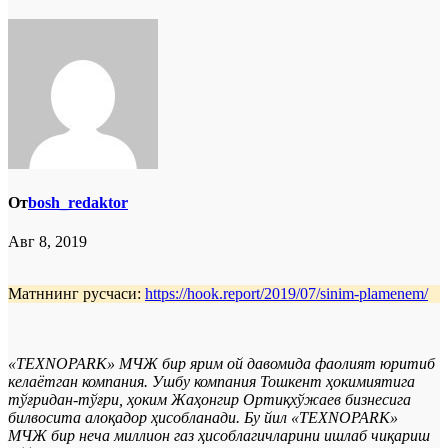
От
bosh_redaktor
Авг 8, 2019
Матннинг русчаси:
https://hook.report/2019/07/sinim-plamenem/
«TEXNOPARK» МЧЖ бир ярим ой давомида фаолият юритиб
келаётган компания. Ушбу компания Тошкент ҳокимиятига
тўғридан-тўғри, ҳоким Жаҳонгир Ортиқхўжаев бизнесига
билвосита алоқадор ҳисобланади. Бу йил «TEXNOPARK»
МЧЖ бир неча миллион газ ҳисоблагичларини ишлаб чиқариш