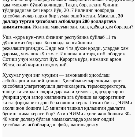
ҳам «мохов» бўлиб қолишди. Тақиқ бор, лекин ўрнини
тўлдирадиган ҳеч нарса йўқ. 2017 йилнинг ноябрида
ҳисоблагичлар нархи бир зумда ошиб кетди. Масалан,
30
доллар турган ҳисоблаш асбоблари 200 долларгача
қимматлади.
Иситиш мавсуми эди, халқ қаёққа ҳам борарди?
Ўша «қора кун»гача бизнинг республика бўйлаб 11 та
дўконимиз бор эди. Биз янада кенгайишни
режалаштиргандик. Энди эса 4 та дўкон қолди, улардан ҳам
даромад унчалик кўп эмас. Ишчиларни тарқатиб юбордик.
Сотиш учун маҳсулот йўқ. Қарорга кўра, нимаики арзон
бўлса, олиб кириш ноқонуний.
Ҳукумат учун энг муҳими — замонавий ҳисоблаш
асбобларини жорий қилиш. Ҳисоблагичлар чиқимларни
ҳисоблаш ультратовушли датчикларига, термокорректорга,
ташқи таъсирдан юқори даражали ҳимояга, қарздорларни
ўчириш учун запор клапанига эга бўлиши ва ҳароратнинг
катта фарқларига дош бера олиши керак. Лекин бизга, ЯИМи
аҳоли жон бошига 1,5 мингни ташкил қиладиган давлатга,
бунинг нима кераги бор? Ахир ЯИМи аҳоли жон бошига 30-
40 минг доллар бўлган мамлакатларда ҳам энг оддий
ҳисоблагич асбобларидан фойдаланишади-ку.