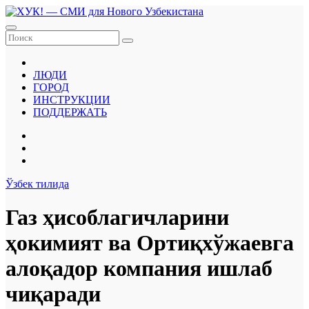
Перейти
к
содержанию
ЛЮДИ
ГОРОД
ИНСТРУКЦИИ
ПОДДЕРЖАТЬ
Ўзбек тилида
Газ ҳисоблагичларини
ҳокимият ва Ортиқхўжаевга
алоқадор компания ишлаб
чиқаради