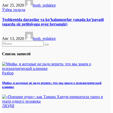
Авг 25, 2020
bosh_redaktor
Ўзбек тилида
Toshkentda daraxtlar va ko’kalamzorlar yanada ko’payadi
(agarda siz petitsiyaga ovoz bersangiz)
Авг 13, 2020
bosh_redaktor
Список записей
Разбор
Мифы, в которые не надо верить: что мы знаем о психиатрической
клинике
ЛЮДИ