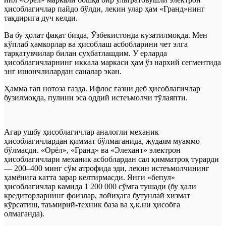
ҳисоблагичлар пайдо бўлди, лекин улар ҳам «Гранд»нинг
тақдирига дуч келди.
Ва бу ҳолат фақат бизда, Ўзбекистонда кузатилмоқда. Мен
кўплаб ҳамкорлар ва ҳисоблаш асбобларини чет элга
тарқатувчилар билан суҳбатлашдим. У ерларда
ҳисоблагичларнинг иккала маркаси ҳам ўз нархий сегментида
энг ишончлилардан саналар экан.
Ҳамма гап нотоза газда. Ифлос газни деб ҳисоблагичлар
бузилмоқда, пулини эса оддий истеъмолчи тўлаяпти.
Агар ушбу ҳисоблагичлар аналогли механик
ҳисоблагичлардан қиммат бўлмаганида, жудаям муаммо
бўлмасди. «Орёл», «Гранд» ва «Элехант» электрон
ҳисоблагичлари механик асбоблардан сал қимматроқ турарди
— 200–400 минг сўм атрофида эди, лекин истеъмолчининг
ҳамёнига катта зарар келтирмасди. Янги «бепул»
ҳисоблагичлар камида 1 200 000 сўмга тушади (бу ҳали
кредиторларнинг фоизлар, лойиҳага бутунлай хизмат
кўрсатиш, таъмирий-техник база ва ҳ.к.ни ҳисобга
олмаганда).