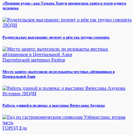
«Поющие руки»: как Тамара Ханум превратила танец в театр одного
человека
ЛЮДИ
Родительское выгорание: почему о нём так трудно говорить
Партнёрский материал
Разбор
Место занято: вытеснили ли релоканты местных айтишников в
Центральной Азии
Истории
ЛЮДИ
Работа длиной в полвека: о выставке Вячеслава Ахунова
ГОРОД
Еда