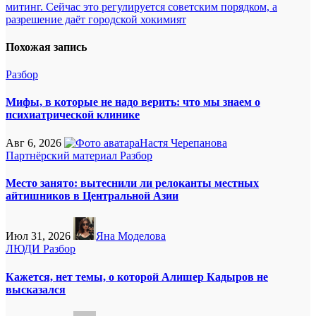
по
митинг. Сейчас это регулируется советским порядком, а
записям
разрешение даёт городской хокимият
Похожая запись
Разбор
Мифы, в которые не надо верить: что мы знаем о
психиатрической клинике
Авг 6, 2026
Настя Черепанова
Партнёрский материал
Разбор
Место занято: вытеснили ли релоканты местных
айтишников в Центральной Азии
Июл 31, 2026
Яна Моделова
ЛЮДИ
Разбор
Кажется, нет темы, о которой Алишер Кадыров не
высказался