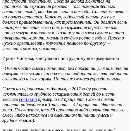
происходит постепенно. Состав молока меняется на
протяжении взросления ребенка — для новорожденного
состав не такой, как для малыша в полгода. Состав меняется,
но польза остается. Конечно, годовалый малыш уже не
должен прикладываться, как трехмесячный. Он должен есть
прикорм в течение всего дня, но кормления перед сном или
ночью могут оставаться. Поэтому ни в коем случае не надо
прекращать кормить малыша грудью ровно в годик. Просто
нужно организовать кормление немного по-другому —
изменить режим, частоту
».
Ирина Чистова, консультант по грудному вскармливанию
«
О
чень часто смесь назначают без показаний. Для назначения
докорма смесью малыш должен не набирать вес или набирать
его гораздо ниже нормы. Но таких случаев гораздо меньше.
Согласно
официальным данным
, в 2017 году уровень
исключительно грудного вскармливания детей до шести
месяцев
составил
примерно 62 процента. Самый низкий
процент наблюдался в Ташкенте – 42 процента. Это очень
мало. Получается, что 58 процентов либо получают только
смесь, либо находятся на смешанном питании (смесь и
грудное молоко).
Врачи могут назначить смесь, не имея на то показаний,