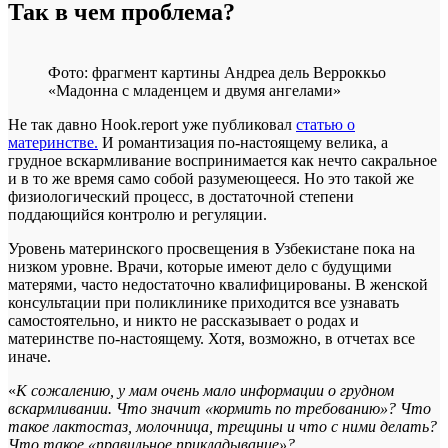
Так в чем проблема?
Фото: фрагмент картины Андреа дель Верроккьо
«Мадонна с младенцем и двумя ангелами»
Не так давно Hook.report уже публиковал
статью о
материнстве.
И романтизация по-настоящему велика, а
грудное вскармливание воспринимается как нечто сакральное
и в то же время само собой разумеющееся. Но это такой же
физиологический процесс, в достаточной степени
поддающийся контролю и регуляции.
Уровень материнского просвещения в Узбекистане пока на
низком уровне. Врачи, которые имеют дело с будущими
матерями, часто недостаточно квалифицированы. В женской
консультации при поликлинике приходится все узнавать
самостоятельно, и никто не рассказывает о родах и
материнстве по-настоящему. Хотя, возможно, в отчетах все
иначе.
«
К сожалению, у мам очень мало информации о грудном
вскармливании. Что значит «кормить по требованию»? Что
такое лактостаз, молочница, трещины и что с ними делать?
Что такое «правильное прикладывание»?