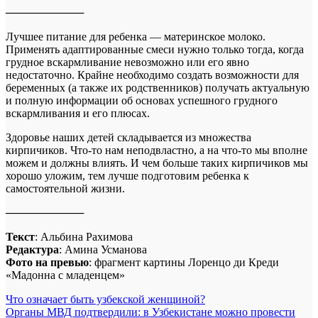
──────────
Лучшее питание для ребенка — материнское молоко.
Применять адаптированные смеси нужно только тогда, когда
грудное вскармливание невозможно или его явно
недостаточно. Крайне необходимо создать возможности для
беременных (а также их родственников) получать актуальную
и полную информации об основах успешного грудного
вскармливания и его плюсах.
Здоровье наших детей складывается из множества
кирпичиков. Что-то нам неподвластно, а на что-то мы вполне
можем и должны влиять. И чем больше таких кирпичиков мы
хорошо уложим, тем лучше подготовим ребенка к
самостоятельной жизни.
──────────
Текст
: Альбина Рахимова
Редактура
: Амина Усманова
Фото на превью
: фрагмент картины Лоренцо ди Креди
«Мадонна с младенцем»
Навигация
Что означает быть узбекской женщиной?
Органы МВД подтвердили: в Узбекистане можно провести