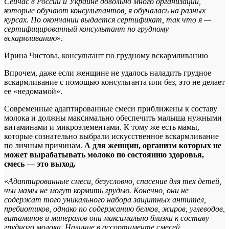
Сейчас в России и Украине довольно много организаций,
которые обучают консультантов, я обучалась на разных
курсах. По окончании выдается сертификат, так что я —
сертифицированный консультант по грудному
вскармливанию
».
Ирина Чистова, консультант по грудному вскармливанию
Впрочем, даже если женщине не удалось наладить грудное
вскармливание с помощью консультанта или без, это не делает
ее «недомамой».
Современные адаптированные смеси приближены к составу
молока и должны максимально обеспечить малыша нужными
витаминами и микроэлементами. К тому же есть мамы,
которые сознательно выбрали искусственное вскармливание
по личным причинам.
А для женщин, организм которых не
может вырабатывать молоко по состоянию здоровья,
смесь — это выход.
«
Адаптированные смеси, безусловно, спасение для тех детей,
чьи мамы не могут кормить грудью. Конечно, они не
содержат того уникального набора защитных антител,
пребиотиков, однако по содержанию белков, жиров, углеводов,
витаминов и минералов они максимально близки к составу
грудного молока. Наличие в ассортименте смесей