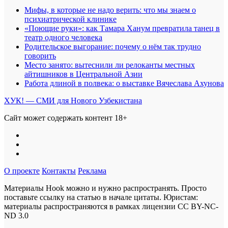
Мифы, в которые не надо верить: что мы знаем о
психиатрической клинике
«Поющие руки»: как Тамара Ханум превратила танец в
театр одного человека
Родительское выгорание: почему о нём так трудно
говорить
Место занято: вытеснили ли релоканты местных
айтишников в Центральной Азии
Работа длиной в полвека: о выставке Вячеслава Ахунова
ХУК! — СМИ для Нового Узбекистана
Сайт может содержать контент 18+
О проекте
Контакты
Реклама
Материалы Hook можно и нужно распространять. Просто
поставьте ссылку на статью в начале цитаты. Юристам:
материалы распространяются в рамках лицензии
CC BY-NC-
ND 3.0