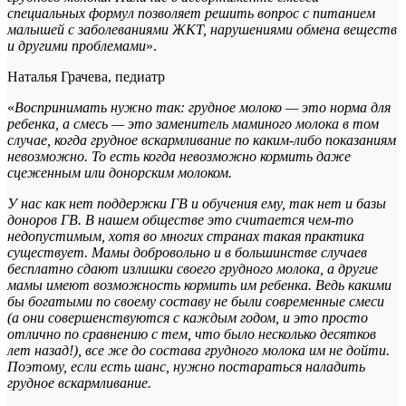
специальных формул позволяет решить вопрос с питанием
малышей с заболеваниями ЖКТ, нарушениями обмена веществ
и другими проблемами
».
Наталья Грачева, педиатр
«
Воспринимать нужно так: грудное молоко — это норма для
ребенка, а смесь — это заменитель маминого молока в том
случае, когда грудное вскармливание по каким-либо показаниям
невозможно. То есть когда невозможно кормить даже
сцеженным или донорским молоком.
У нас как нет поддержки ГВ и обучения ему, так нет и базы
доноров ГВ. В нашем обществе это считается чем-то
недопустимым, хотя во многих странах такая практика
существует. Мамы добровольно и в большинстве случаев
бесплатно сдают излишки своего грудного молока, а другие
мамы имеют возможность кормить им ребенка. Ведь какими
бы богатыми по своему составу не были современные смеси
(а они совершенствуются с каждым годом, и это просто
отлично по сравнению с тем, что было несколько десятков
лет назад!), все же до состава грудного молока им не дойти.
Поэтому, если есть шанс, нужно постараться наладить
грудное вскармливание.