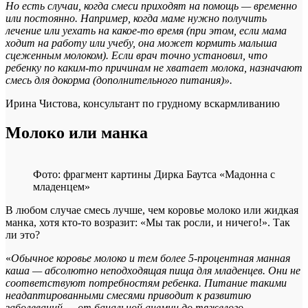
Но есть случаи, когда смеси приходят на помощь — временно
или постоянно. Например, когда маме нужно получить
лечение или уехать на какое-то время (при этом, если мама
ходит на работу или учебу, она может кормить малыша
сцеженным молоком). Если врач точно установил, что
ребенку по каким-то причинам не хватает молока, назначают
смесь для докорма (дополнительного питания)
».
Ирина Чистова, консультант по грудному вскармливанию
Молоко или манка
Фото: фрагмент картины Дирка Баутса «Мадонна с
младенцем»
В любом случае смесь лучше, чем коровье молоко или жидкая
манка, хотя кто-то возразит: «Мы так росли, и ничего!». Так
ли это?
«
Обычное коровье молоко и тем более 5-процентная манная
каша — абсолютно неподходящая пища для младенцев. Они не
соответствуют потребностям ребенка. Питание такими
неадаптированными смесями приводит к развитию
заболеваний — от банальной анемии до тяжелого