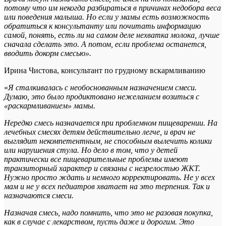
потому что им некогда разбираться в причинах недобора веса
или поведения малыша. Но если у мамы есть возможность
обратиться к консультанту или почитать информацию
самой, понять, есть ли на самом деле нехватка молока, лучше
сначала сделать это. А потом, если проблема останется,
вводить докорм смесью
».
Ирина Чистова, консультант по грудному вскармливанию
«
Я сталкивалась с необоснованным назначением смеси.
Думаю, это было продиктовано нежеланием возиться с
«раскармливанием» мамы.
Нередко смесь назначается при проблемном пищеварении. На
лечебных смесях детям действительно легче, и врач не
выглядит некомпетентным, не способным вылечить колики
или нарушения стула. Но дело в том, что у детей
практически все пищеварительные проблемы имеют
транзиторный характер и связаны с незрелостью ЖКТ.
Нужно просто ждать и немного корректировать. Не у всех
мам и не у всех педиатров хватает на это терпения. Так и
назначаются смеси.
Назначая смесь, надо помнить, что это не разовая покупка,
как в случае с лекарством, пусть даже и дорогим. Это