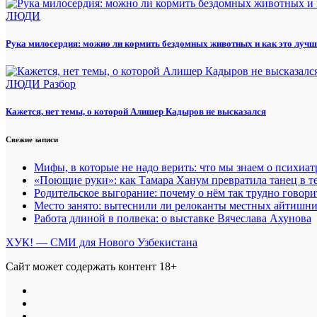
ЛЮДИ
Рука милосердия: можно ли кормить бездомных животных и как это лучш
ЛЮДИ
Разбор
Кажется, нет темы, о которой Алишер Кадыров не высказался
Свежие записи
Мифы, в которые не надо верить: что мы знаем о психиа
«Поющие руки»: как Тамара Ханум превратила танец в те
Родительское выгорание: почему о нём так трудно говори
Место занято: вытеснили ли релоканты местных айтишн
Работа длиной в полвека: о выставке Вячеслава Ахунова
ХУК! — СМИ для Нового Узбекистана
Сайт может содержать контент 18+