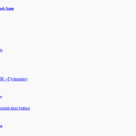
ой Азии
н»
ка