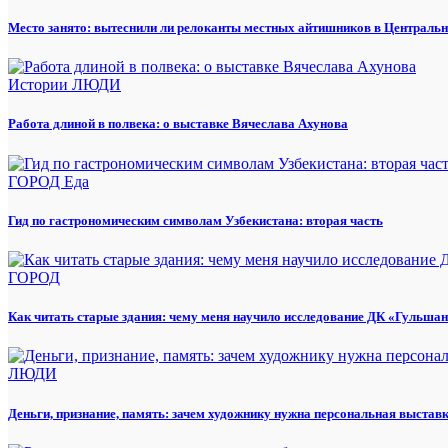
Место занято: вытеснили ли релоканты местных айтишников в Центральн
Истории
ЛЮДИ
Работа длиной в полвека: о выставке Вячеслава Ахунова
ГОРОД
Еда
Гид по гастрономическим символам Узбекистана: вторая часть
ГОРОД
Как читать старые здания: чему меня научило исследование ДК «Гульша
ЛЮДИ
Деньги, признание, память: зачем художнику нужна персональная выстав