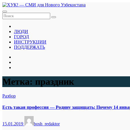
Перейти
к
содержанию
ЛЮДИ
ГОРОД
ИНСТРУКЦИИ
ПОДДЕРЖАТЬ
Метка:
праздник
Разбор
Есть такая профессия — Родину защищать: Почему 14 январ
15.01.2019
bosh_redaktor