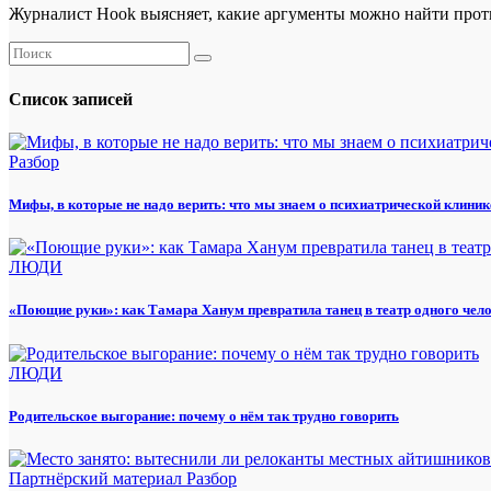
Журналист Hook выясняет, какие аргументы можно найти проти
Список записей
Разбор
Мифы, в которые не надо верить: что мы знаем о психиатрической клиник
ЛЮДИ
«Поющие руки»: как Тамара Ханум превратила танец в театр одного чел
ЛЮДИ
Родительское выгорание: почему о нём так трудно говорить
Партнёрский материал
Разбор