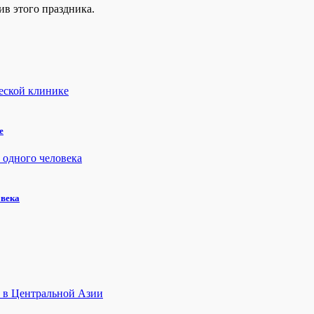
в этого праздника.
е
овека