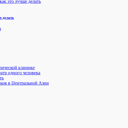
е делать
трической клинике
атр одного человека
ть
иков в Центральной Азии