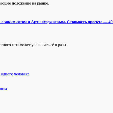
рующее положение на рынке.
ая с хокимиятом и Артыкходжаевым. Стоимость проекта — 4
тного газа может увеличить её в разы.
овека