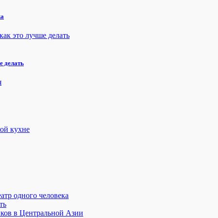
ка
е делать
атр одного человека
ть
иков в Центральной Азии