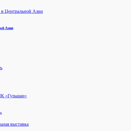
ой Азии
н»