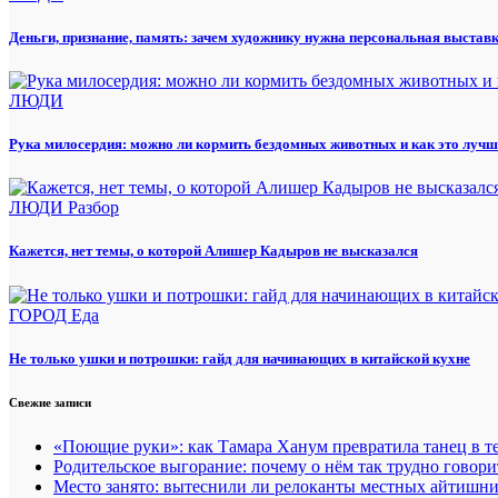
Деньги, признание, память: зачем художнику нужна персональная выстав
ЛЮДИ
Рука милосердия: можно ли кормить бездомных животных и как это лучш
ЛЮДИ
Разбор
Кажется, нет темы, о которой Алишер Кадыров не высказался
ГОРОД
Еда
Не только ушки и потрошки: гайд для начинающих в китайской кухне
Свежие записи
«Поющие руки»: как Тамара Ханум превратила танец в те
Родительское выгорание: почему о нём так трудно говори
Место занято: вытеснили ли релоканты местных айтишн