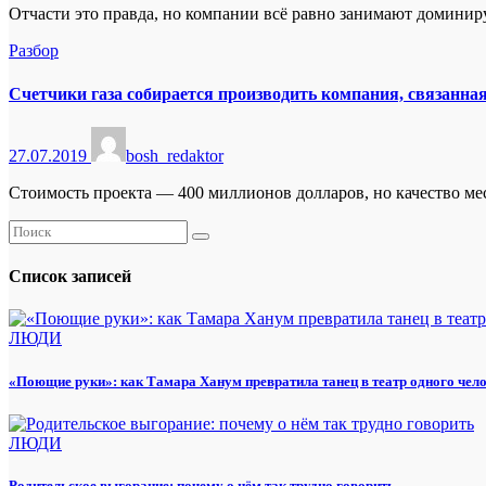
Отчасти это правда, но компании всё равно занимают домини
Разбор
Счетчики газа собирается производить компания, связанн
27.07.2019
bosh_redaktor
Стоимость проекта — 400 миллионов долларов, но качество мес
Список записей
ЛЮДИ
«Поющие руки»: как Тамара Ханум превратила танец в театр одного чел
ЛЮДИ
Родительское выгорание: почему о нём так трудно говорить