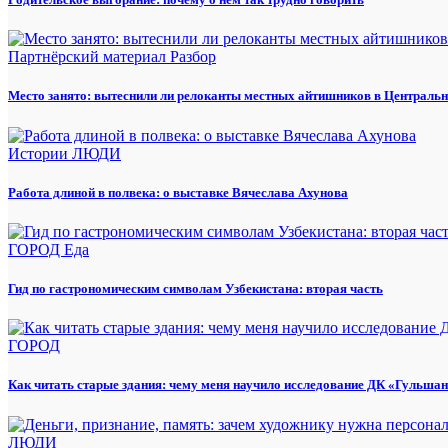
Партнёрский материал
Разбор
Место занято: вытеснили ли релоканты местных айтишников в Центральн
Истории
ЛЮДИ
Работа длиной в полвека: о выставке Вячеслава Ахунова
ГОРОД
Еда
Гид по гастрономическим символам Узбекистана: вторая часть
ГОРОД
Как читать старые здания: чему меня научило исследование ДК «Гульша
ЛЮДИ