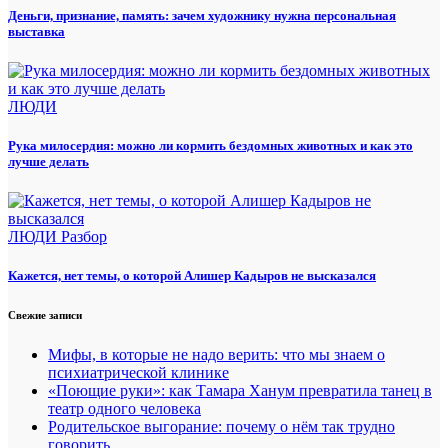
Деньги, признание, память: зачем художнику нужна персональная
выставка
ЛЮДИ
Рука милосердия: можно ли кормить бездомных животных и как это
лучше делать
ЛЮДИ
Разбор
Кажется, нет темы, о которой Алишер Кадыров не высказался
Свежие записи
Мифы, в которые не надо верить: что мы знаем о
психиатрической клинике
«Поющие руки»: как Тамара Ханум превратила танец в
театр одного человека
Родительское выгорание: почему о нём так трудно
говорить