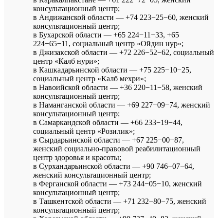
консультационный центр;
в Андижанской области — +74 223−25−60, женский
консультационный центр;
в Бухарской области — +65 224−11−33, +65
224−65−11, социальный центр «Ойдин нур»;
в Джизакской области — +72 226−52−62, социальный
центр «Калб нури»;
в Кашкадарьинской области — +75 225−10−25,
социальный центр «Калб мехри»;
в Навоийской области — +36 220−11−58, женский
консультационный центр;
в Наманганской области — +69 227−09−74, женский
консультационный центр;
в Самаркандской области — +66 233−19−44,
социальный центр «Розилик»;
в Сырдарьинской области — +67 225−00−87,
женский социально-правовой реабилитационный
центр здоровья и красоты;
в Сурхандарьинской области — +90 746−07−64,
женский консультационный центр;
в Ферганской области — +73 244−05−10, женский
консультационный центр;
в Ташкентской области — +71 232−80−75, женский
консультационный центр;