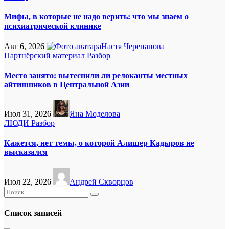
Мифы, в которые не надо верить: что мы знаем о
психиатрической клинике
Авг 6, 2026
Настя Черепанова
Партнёрский материал
Разбор
Место занято: вытеснили ли релоканты местных
айтишников в Центральной Азии
Июл 31, 2026
Яна Моделова
ЛЮДИ
Разбор
Кажется, нет темы, о которой Алишер Кадыров не
высказался
Июл 22, 2026
Андрей Скворцов
Список записей