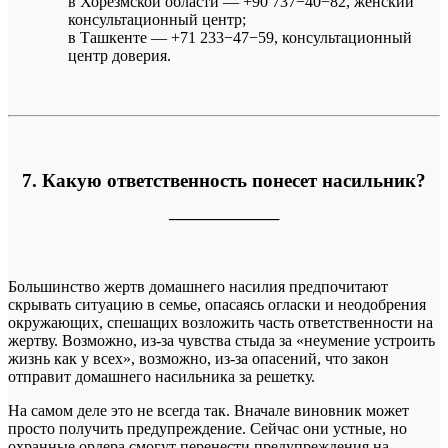
в Хорезмской области — +90 737−40−82, женский
консультационный центр;
в Ташкенте — +71 233−47−59, консультационный
центр доверия.
7. Какую ответственность понесет насильник?
──────────
Большинство жертв домашнего насилия предпочитают
скрывать ситуацию в семье, опасаясь огласки и неодобрения
окружающих, спешащих возложить часть ответственности на
жертву. Возможно, из-за чувства стыда за «неумение устроить
жизнь как у всех», возможно, из-за опасений, что закон
отправит домашнего насильника за решетку.
На самом деле это не всегда так. Вначале виновник может
просто получить предупреждение. Сейчас они устные, но
охранные ордера смогут перенести предупреждения на