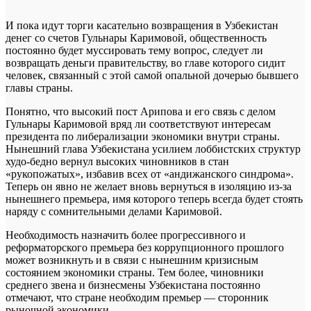
И пока идут торги касательно возвращения в Узбекистан
денег со счетов Гульнары Каримовой, общественность
постоянно будет муссировать тему вопрос, следует ли
возвращать деньги правительству, во главе которого сидит
человек, связанный с этой самой опальной дочерью бывшего
главы страны.
Понятно, что высокий пост Арипова и его связь с делом
Гульнары Каримовой вряд ли соответствуют интересам
президента по либерализации экономики внутри страны.
Нынешний глава Узбекистана усилием лоббистских структур
худо-бедно вернул высоких чиновников в стан
«рукопожатых», избавив всех от «андижанского синдрома».
Теперь он явно не желает вновь вернуться в изоляцию из-за
нынешнего премьера, имя которого теперь всегда будет стоять
наряду с сомнительными делами Каримовой.
Необходимость назначить более прогрессивного и
реформаторского премьера без коррупционного прошлого
может возникнуть и в связи с нынешним кризисным
состоянием экономики страны. Тем более, чиновники
среднего звена и бизнесмены Узбекистана постоянно
отмечают, что стране необходим премьер — сторонник
рыночной экономики.