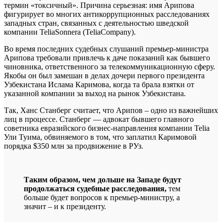
термин «токсичный». Причина серьезная: имя Арипова
фигурирует во многих антикоррупционных расследованиях
западных стран, связанных с деятельностью шведской
компании TeliaSonnera (TeliaCompany).
Во время последних судебных слушаний премьер-министра
Арипова требовали привлечь к даче показаний как бывшего
чиновника, ответственного за телекоммуникационную сферу.
Якобы он был замешан в делах дочери первого президента
Узбекистана Ислама Каримова, когда та брала взятки от
указанной компании за выход на рынок Узбекистана.
Так, Ханс Станберг считает, что Арипов – одно из важнейших
лиц в процессе. Станберг — адвокат бывшего главного
советника евразийского бизнес-направления компании Telia
Ули Туима, обвиняемого в том, что заплатил Каримовой
порядка $350 млн за продвижение в РУз.
Таким образом, чем дольше на Западе будут
продолжаться судебные расследования,
тем
больше будет вопросов к премьер-министру, а
значит – и к президенту.