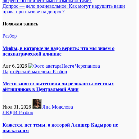
людей с ограниченными возможностями?
по
Допрос — дело подневольное: Как могут нарушить ваши
записям
права при вызове на допрос?
Похожая запись
Разбор
Мифы, в которые не надо верить: что мы знаем о
психиатрической клинике
Авг 6, 2026
Настя Черепанова
Партнёрский материал
Разбор
Место занято: вытеснили ли релоканты местных
айтишников в Центральной Азии
Июл 31, 2026
Яна Моделова
ЛЮДИ
Разбор
Кажется, нет темы, о которой Алишер Кадыров не
высказался