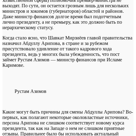
хозяйственной сферы) полномочия премьер-министра не
выходят. По сути, он остается грозным лишь для нескольких
министров и хокимов (губернаторов) областей и районов.
Даже министр финансов долгое время был подотчетным
лично президенту, а не премьеру, как это должно быть по
иерархическому статусу.
Когда стало ясно, что Шавкат Мирзиёев главой правительства
назначил Абдуллу Арипова, в стране и за рубежом
присутствовало удивление от такого кадрового хода
президента, ведь у многих была убежденность, что пост
займет Рустам Азимов — министр финансов при Исламе
Каримове.
Рустам Азимов
Какие могут быть причины для смены Абдуллы Арипова? Во-
первых, как полагают некоторые околовластные источники,
персона Арипова не слишком соответствует новому курса
президента, так как на Западе о нем не слишком приятные
отзывы. Правильнее было бы использовать актуальный