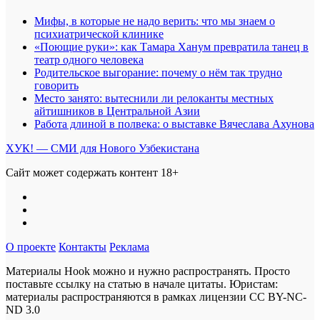
Мифы, в которые не надо верить: что мы знаем о
психиатрической клинике
«Поющие руки»: как Тамара Ханум превратила танец в
театр одного человека
Родительское выгорание: почему о нём так трудно
говорить
Место занято: вытеснили ли релоканты местных
айтишников в Центральной Азии
Работа длиной в полвека: о выставке Вячеслава Ахунова
ХУК! — СМИ для Нового Узбекистана
Сайт может содержать контент 18+
О проекте
Контакты
Реклама
Материалы Hook можно и нужно распространять. Просто
поставьте ссылку на статью в начале цитаты. Юристам:
материалы распространяются в рамках лицензии
CC BY-NC-
ND 3.0