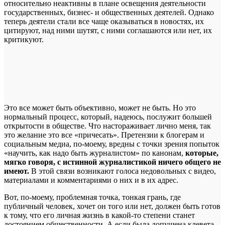
относительно неактивны в плане освещения деятельности
государственных, бизнес- и общественных деятелей. Однако
теперь деятели стали все чаще оказываться в новостях, их
цитируют, над ними шутят, с ними соглашаются или нет, их
критикуют.
Это все может быть объективно, может не быть. Но это
нормальный процесс, который, надеюсь, послужит большей
открытости в обществе. Что настораживает лично меня, так
это желание это все «причесать». Претензии к блогерам и
социальным медиа, по-моему, вредны с точки зрения попыток
«научить, как надо быть журналистом» по канонам,
которые,
мягко говоря, с истинной журналистикой ничего общего не
имеют.
В этой связи возникают голоса недовольных с видео,
материалами и комментариями о них и в их адрес.
Вот, по-моему, проблемная точка, тонкая грань, где
публичный человек, хочет он того или нет, должен быть готов
к тому, что его личная жизнь в какой-то степени станет
достоянием общественности. А если была допущена клевета,