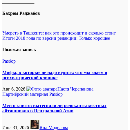
──────────
Бахром Раджабов
Навигация
Умереть в Ташкенте: как это происходит и сколько стоит
Итоги 2018 года по версии редакции: Только хорошее
по
записям
Похожая запись
Разбор
Мифы, в которые не надо верить: что мы знаем о
психиатрической клинике
Авг 6, 2026
Настя Черепанова
Партнёрский материал
Разбор
Место занято: вытеснили ли релоканты местных
айтишников в Центральной Азии
Июл 31, 2026
Яна Моделова