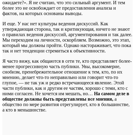
ожидаете?». Я не считаю, что это сильный аргумент. И тем
более это не освобождает от предоставления анализа и
фактов, на которых основаны выводы.
И еще. У нас нет культуры ведения дискуссий. Как
утверждающая сторона, так и критикующая, ничего не знают
о правилах ведения дискуссий, аргументирования и так далее.
Мы переходим на личности, оскорбляем. Возможно, это этап,
который мы должны пройти. Однако настораживает, что пока
так и нет тенденции стремиться к объективности.
Я часто вижу, как общаются в сети те, кто представляет более-
менее прогрессивную часть публики. Увы, высокомерие,
снобизм, пренебрежительное отношение к тем, кто, по их
мнению, делает что-то неправильно или говорит что-то
глупое, — не так уж и редко встречающееся явление. Этой
части публики, как и другим ее частям, хорошо с теми, кто с
ними согласен. Не хочется им мешать, но…
На самом деле в
обществе должны быть представлены все мнения,
а
общество по мере развития отрегулирует, кто в большинстве,
а кто в меньшинстве.