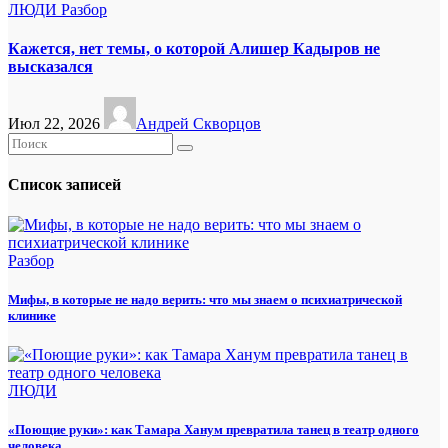
ЛЮДИ
Разбор
Кажется, нет темы, о которой Алишер Кадыров не
высказался
Июл 22, 2026
Андрей Скворцов
Список записей
Разбор
Мифы, в которые не надо верить: что мы знаем о психиатрической
клинике
ЛЮДИ
«Поющие руки»: как Тамара Ханум превратила танец в театр одного
человека