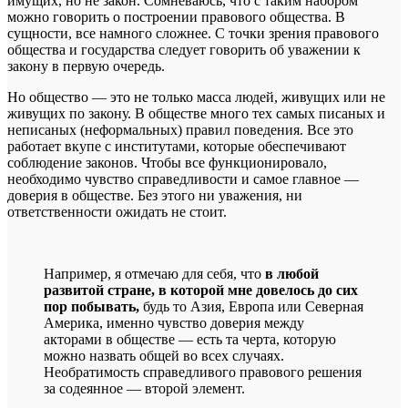
имущих, но не закон. Сомневаюсь, что с таким набором
можно говорить о построении правового общества. В
сущности, все намного сложнее. С точки зрения правового
общества и государства следует говорить об уважении к
закону в первую очередь.
Но общество — это не только масса людей, живущих или не
живущих по закону. В обществе много тех самых писаных и
неписаных (неформальных) правил поведения. Все это
работает вкупе с институтами, которые обеспечивают
соблюдение законов. Чтобы все функционировало,
необходимо чувство справедливости и самое главное —
доверия в обществе. Без этого ни уважения, ни
ответственности ожидать не стоит.
Например, я отмечаю для себя, что
в любой
развитой стране, в которой мне довелось до сих
пор побывать,
будь то Азия, Европа или Северная
Америка, именно чувство доверия между
акторами в обществе — есть та черта, которую
можно назвать общей во всех случаях.
Необратимость справедливого правового решения
за содеянное — второй элемент.