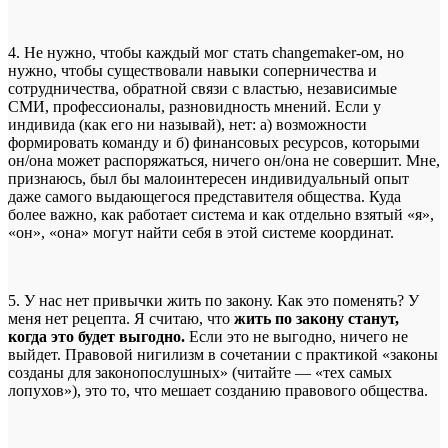
4. Не нужно, чтобы каждый мог стать changemaker-ом, но
нужно, чтобы существовали навыки соперничества и
сотрудничества, обратной связи с властью, независимые
СМИ, профессионалы, разновидность мнений. Если у
индивида (как его ни называй), нет: а) возможности
формировать команду и б) финансовых ресурсов, которыми
он/она может распоряжаться, ничего он/она не совершит. Мне,
признаюсь, был бы малоинтересен индивидуальный опыт
даже самого выдающегося представителя общества. Куда
более важно, как работает система и как отдельно взятый «я»,
«он», «она» могут найти себя в этой системе координат.
5. У нас нет привычки жить по закону. Как это поменять? У
меня нет рецепта. Я считаю, что
жить по закону станут,
когда это будет выгодно.
Если это не выгодно, ничего не
выйдет. Правовой нигилизм в сочетании с практикой «законы
созданы для законопослушных» (читайте — «тех самых
лопухов»), это то, что мешает созданию правового общества.