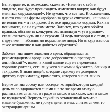
Вы возразите, и, возможно, скажете: «Начните с себя и
увидите, как будут происходить изменения вокруг, как будут
меняться окружающие!». Не думаю, что все так. К сожалению,
я часто слышал фразы «доброго за дурака считают», «вшивый
интеллигент» и так далее. Это все придумано людьми. Как вы
понимаете, не на пустом месте. Зато тех, кто сумел обойти
правила, обставить конкурентов, используя «туз в рукаве»,
стали считать чуть ли не героями. И ведь поговори и с теми, и
с другими — абсолютно нормальные люди. Но откуда взялось
такое отношение и как добиться обратного?
Заболев, мы ищем знакомого врача, обращаемся за
рекомендациями вроде «кто добросовестно преподает
английский?», ищем, в какой школе еще не перевелись
хорошие учителя, есть ли у кого знакомый бухгалтер, банкир и
так далее. Я знаю людей, которые стрижку не доверяют
другому парикмахеру, кроме того, которого знают лично.
Верим ли мы соседу или соседке, который/которая каждый
день мило здоровается с нами и в то же время втихую
расписывается за нас в графе за масло в махалле, хотя в масле
не нуждается? Вернуть случайно оставленный кем-то в
машине бумажник, не тронув денег в нем, считается чем-то
экстраординарным.