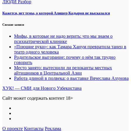
ЛЮДИ
Разбор
Кажется, нет темы, о которой Алишер Кадыров не высказался
Свежие записи
Мифы, в которые не надо верить: что мы знаем о
психиатрической клинике
«Поющие руки»: как Тамара Ханум превратила танец в
театр одного человека
Родительское выгорание: почему о нём так трудно
говорить
Место занято: вытеснили ли релоканты местных
айтишников в Центральной Азии
Работа длиной в полвека: о выставке Вячеслава Ахунова
ХУК! — СМИ для Нового Узбекистана
Сайт может содержать контент 18+
О проекте
Контакты
Реклама