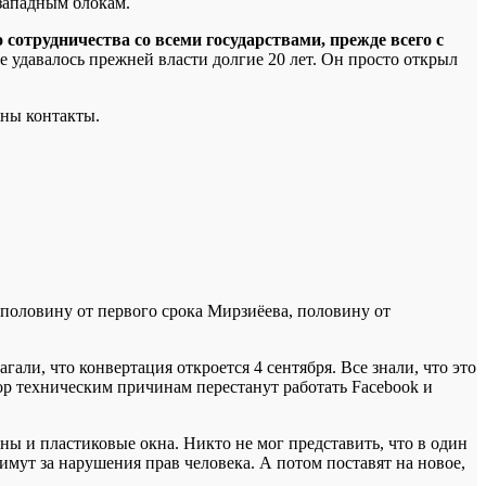
 западным блокам.
отрудничества со всеми государствами, прежде всего с
не удавалось прежней власти долгие 20 лет. Он просто открыл
жны контакты.
половину от первого срока Мирзиёева, половину от
гали, что конвертация откроется 4 сентября. Все знали, что это
пор техническим причинам перестанут работать Facebook и
оны и пластиковые окна. Никто не мог представить, что в один
имут за нарушения прав человека. А потом поставят на новое,