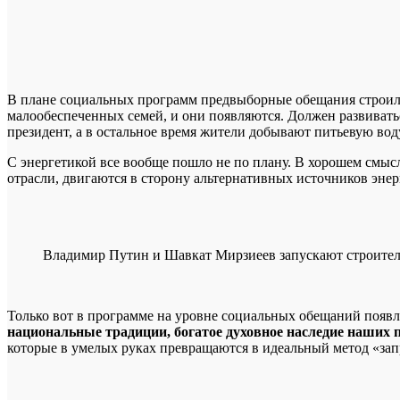
В плане социальных программ предвыборные обещания строили
малообеспеченных семей, и они появляются. Должен развиваться
президент, а в остальное время жители добывают питьевую воду
С энергетикой все вообще пошло не по плану. В хорошем смыс
отрасли, двигаются в сторону альтернативных источников эне
Владимир Путин и Шавкат Мирзиеев запускают строител
Только вот в программе на уровне социальных обещаний появля
национальные традиции, богатое духовное наследие наших 
которые в умелых руках превращаются в идеальный метод «зап