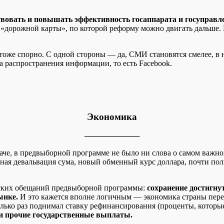
вовать и повышать эффективность госаппарата и госуправл
«дорожной карты», по которой реформу можно двигать дальше. П
тоже спорно. С одной стороны — да, СМИ становятся смелее, в 
а распространения информации, то есть Facebook.
Экономика
──────────
наче, в предвыборной программе не было ни слова о самом важн
ная девальвация сума, новый обменный курс доллара, почти пол
ческих обещаний предвыборной программы:
сохранение достигну
ынке.
И это кажется вполне логичным — экономика страны перест
олько раз поднимал ставку рефинансирования (проценты, котор
 и прочие государственные выплаты.