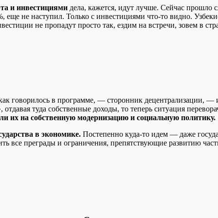
рта и инвестициями
дела, кажется, идут лучше. Сейчас прошло 
, еще не наступил. Только с инвестициями что-то видно. Узбеки
вестиции не пропадут просто так, ездим на встречи, зовем в стра
как говорилось в программе, — сторонник децентрализации, — и,
 отдавая туда собственные доходы, то теперь ситуация перевора
или их на собственную модернизацию и социальную политику.
сударства в экономике.
Постепенно куда-то идем — даже госуд
нить все преграды и ограничения, препятствующие развитию час