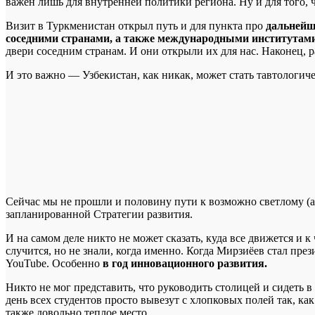
важен лишь для внутренней политики региона. Ну и для того, ч
Визит в Туркменистан открыл путь и для пункта про
дальнейш
соседними странами, а также международными институтами
двери соседним странам. И они открыли их для нас. Наконец,
И это важно — Узбекистан, как никак, может стать тавтологич
Сейчас мы не прошли и половину пути к возможно светлому (а
запланированной Стратегии развития.
И на самом деле никто не может сказать, куда все движется и к
случится, но не знали, когда именно. Когда Мирзиёев стал пре
YouTube. Особенно
в год инновационного развития.
Никто не мог представить, что руководить столицей и сидеть в
день всех студентов просто вывезут с хлопковых полей так, ка
также довольно теплое место.