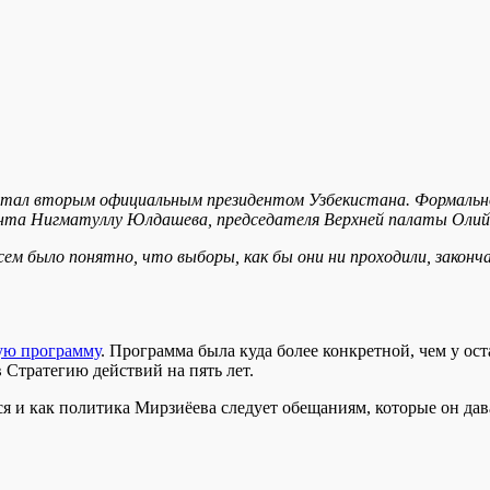
в стал вторым официальным президентом Узбекистана. Формальн
дента Нигматуллу Юлдашева, председателя Верхней палаты Оли
Всем было понятно, что выборы, как бы они ни проходили, закон
ую программу
. Программа была куда более конкретной, чем у ост
в Стратегию действий на пять лет.
ся и как политика Мирзиёева следует обещаниям, которые он дав