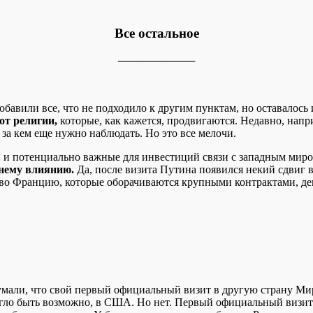
Все остальное
──────────
бавили все, что не подходило к другим пунктам, но оставалось 
от религии,
которые, как кажется, продвигаются. Недавно, нап
 за кем еще нужно наблюдать. Но это все мелочи.
ей и потенциально важные для инвестиций связи с западным миро
шнему влиянию.
Да, после визита Путина появился некий сдвиг в
 во Францию, которые оборачиваются крупными контрактами, де
умали, что свой первый официальный визит в другую страну Ми
могло быть возможно, в США. Но нет. Первый официальный виз