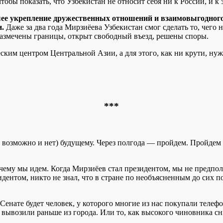
тобы показать, что Узбекистан не относит себя ни к России, и к
ее укрепление дружественных отношений и взаимовыгодного с
.
Даже за два года Мирзиёева Узбекистан смог сделать то, чего 
 размечены границы, открыт свободный въезд, решены споры.
еским центром Центральной Азии, а для этого, как ни крути, ну
***
 возможно и нет) будущему. Через полгода — пройдем. Пройдем 
 чему мы идем. Когда Мирзиёев стал президентом, мы не предпола
зидентом, никто не знал, что в стране по необъясненным до сих 
 Сенате будет человек, у которого многие из нас покупали телеф
к вывозили раньше из города. Или то, как высокого чиновника сн