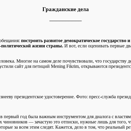
Гражданские дела
──────────
 обещания:
построить развитое демократическое государство 
-политической жизни страны.
И вот, если оценивать первые дв
еловека. Многие на самом деле почувствовали, что государству 
устили сайт для петиций Mening Fikrim, открываются президент
иееву президентское удостоверение. Фото: пресс-служба презид
ая в первый год была важным инструментом для диалога с властя
 чиновников — зачастую это отписки, нужные лишь для того, чт
торые за всем этим следят. Кажется, дело в том, что реальный р