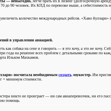
леты — невыгодно,
легче брать их в лизинг (долгосрочную аренд
 70 до 90 человек. Их КПД по перевозке выше, а себестоимость н
увеличить количество международных рейсов. «Хаво йуллари» п
ений в управлении авиацией.
ь как собака на сене и говорить — я это хочу, а это не хочу. Се
ри года на решение всех проблем с детальными сроками по каж
рта Ильхом Махкамов.
йуллари» посчитала необходимым
создать
лоукостер.
Им пригля
уг = минимум стоимости.
стера никто не проиграет — ни сам авиаперевозчик, ни его пасса
вою помощь.