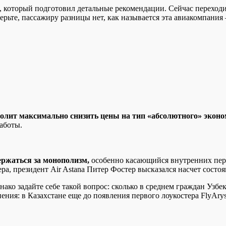
который подготовил детальные рекомендации. Сейчас переходим
ерьте, пассажиру разницы нет, как называется эта авиакомпания
олит максимально снизить цены на тип «абсолютного» эконо
аботы.
ержаться за монополизм,
особенно касающийся внутренних перел
ера, президент Air Astana Питер Фостер высказался насчет состо
ако задайте себе такой вопрос: сколько в среднем граждан Узбе
нения: в Казахстане еще до появления первого лоукостера FlyAry