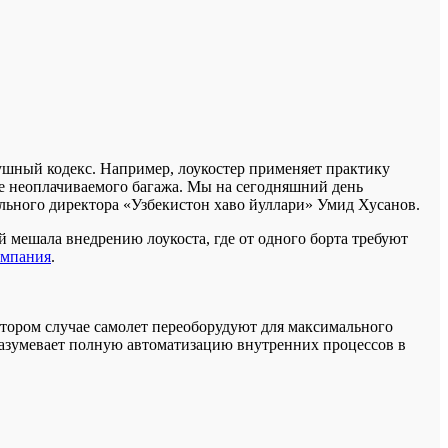
душный кодекс. Например, лоукостер применяет практику
ятие неоплачиваемого багажа. Мы на сегодняшний день
ьного директора «Узбекистон хаво йуллари» Умид Хусанов.
й мешала внедрению лоукоста, где от одного борта требуют
омпания
.
тором случае самолет переоборудуют для максимального
разумевает полную автоматизацию внутренних процессов в