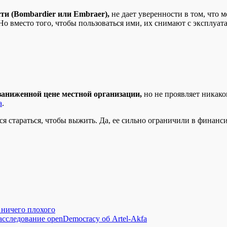
ти (Bombardier или Embraer),
не дает уверенности в том, что 
о вместо того, чтобы пользоваться ими, их снимают с эксплуата
 заниженной цене местной организации,
но не проявляет никаког
а
.
я стараться, чтобы выжить. Да, ее сильно ограничили в финанс
 ничего плохого
сследование openDemocracy об Artel-Akfa