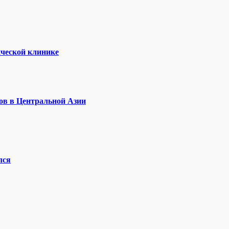
ической клинике
ов в Центральной Азии
лся