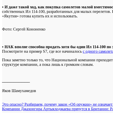
• И даже такой ход, как покупка самолетов малой вместимос
собственных Ил 114-100, разработанных для малых перелетов. Н
«Якутия» готова купить их и использовать.
Фото: Сергей Кононенко
• НАК вполне способна продать хотя бы один Ил 114-100 по
Посмотрите на пример S7, где все начиналось
с одного самолет
Пока заметно только то, что Национальной компании приходитс
структуре компании, а пока лишь к громким словам.
──────────
Яков Шамухамедов
Навигация
Это опасно? Разбираем, почему закон «Об оружии» не означает
Компании Джахонгира Артыкходжаева прячутся в Британии: Ра
по