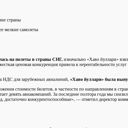
дние страны
ее мелкие самолеты
лась на полеты в страны СНГ,
изначально «Хаво йуллари» взял
жесткая ценовая конкуренция привела к нерентабельности услуг
ела НДС для зарубежных авиалиний,
«Хаво йуллари» была вын
ижения стоимости билетов, в частности по направлениям в стра
тает девять авиакомпаний. За последние полтора года мы снизил
ляд, достаточно конкурентоспособные», — отметил директор ко