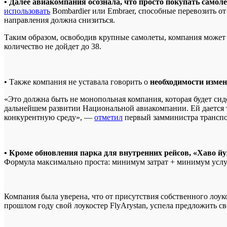
• Далее авиакомпания осознала, что просто покупать само
использовать
Bombardier или Embraer, способные перевозить от
направления должна снизиться.
Таким образом, освободив крупные самолеты, компания может 
количество не дойдет до 38.
• Также компания не уставала говорить о
необходимости измен
«Это должна быть не монопольная компания, которая будет сидет
дальнейшем развитии Национальной авиакомпании. Ей дается т
конкурентную среду», —
отметил
первый замминистра транспо
• Кроме обновления парка для внутренних рейсов, «Хаво 
Формула максимально проста: минимум затрат + минимум усл
Компания была уверена, что от присутствия собственного лоуко
прошлом году свой лоукостер FlyArystan, успела предложить с