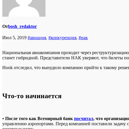
От
bosh_redaktor
Июл 5, 2019
#авиация
,
#конкуренция
,
#нак
Национальная авиакомпания проходит через реструктуризацию и 
станет гибридной. Представители НАК уверяют, что билеты п
Hook отследил, что вынудило компанию прийти к такому реше
Что-то начинается
• После того как Всемирный банк
посчитал
, что организаци
управлению аэропортами. Перед компанией поставили задачу с
основные цели: