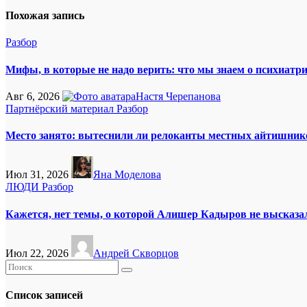
записям
Похожая запись
Разбор
Мифы, в которые не надо верить: что мы знаем о психиатр
Авг 6, 2026
Настя Черепанова
Партнёрский материал
Разбор
Место занято: вытеснили ли релоканты местных айтишник
Июл 31, 2026
Яна Моделова
ЛЮДИ
Разбор
Кажется, нет темы, о которой Алишер Кадыров не высказа
Июл 22, 2026
Андрей Скворцов
Список записей