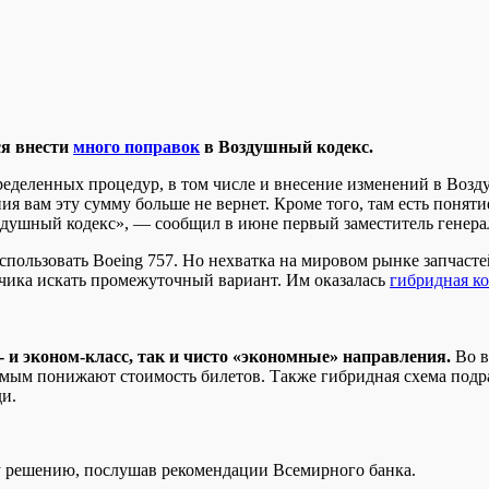
ся внести
много поправок
в Воздушный кодекс.
пределенных процедур, в том числе и внесение изменений в Воз
пания вам эту сумму больше не вернет. Кроме того, там есть пон
душный кодекс», — сообщил в июне первый заместитель генерал
спользовать Boeing 757. Но нехватка на мировом рынке запчасте
зчика искать промежуточный вариант. Им оказалась
гибридная к
- и эконом-класс, так и чисто «экономные» направления.
Во в
самым понижают стоимость билетов. Также гибридная схема под
и.
у решению, послушав рекомендации Всемирного банка.