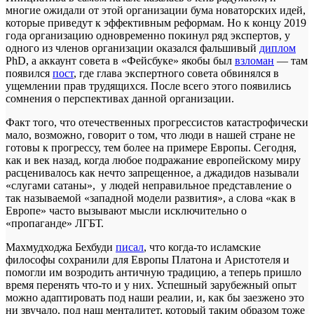
многие ожидали от этой организации бума новаторских идей,
которые приведут к эффективным реформам. Но к концу 2019
года организацию одновременно покинул ряд экспертов, у
одного из членов организации оказался фальшивый
диплом
PhD, а аккаунт совета в «Фейсбуке» якобы был
взломан
— там
появился
пост
, где глава экспертного совета обвинялся в
ущемлении прав трудящихся. После всего этого появились
сомнения о перспективах данной организации.
Факт того, что отечественных прогрессистов катастрофически
мало, возможно, говорит о том, что люди в нашей стране не
готовы к прогрессу, тем более на примере Европы. Сегодня,
как и век назад, когда любое подражание европейскому миру
расценивалось как нечто запрещенное, а джадидов называли
«слугами сатаны», у людей неправильное представление о
так называемой «западной модели развития», а слова «как в
Европе» часто вызывают мысли исключительно о
«пропаганде» ЛГБТ.
Махмудходжа Бехбуди
писал
, что когда-то исламские
философы сохранили для Европы Платона и Аристотеля и
помогли им возродить античную традицию, а теперь пришло
время перенять что-то и у них. Успешный зарубежный опыт
можно адаптировать под наши реалии, и, как бы заезжено это
ни звучало, под наш менталитет, который таким образом тоже