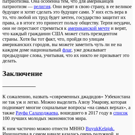
патриотизма. Она особенна тем, что для американцев
патриотизм —
религия
. Они верят в свою страну, в ее великое
будущее и хотят сделать это будущее сами. У них есть вера в
то, что любой их труд будет зачтен, государство защитит их
права, а в итоге это принесет пользу обществу. Терпя неудачи,
они не перестают стремиться к
американской мечте
и верят,
что каждый гражданин США может стать президентом
страны. Хотя бы тот факт, что, пройдя по улицам
американских городов, вы можете заметить чуть ли не на
каждом доме национальный
флаг
, уже доказывает
предыдущие слова, учитывая, что их никто не призывает это
делать.
Заключение
──────────
К сожалению, назвать «современных джадидов» Узбекистана
не так уж и легко. Можно выделить Азизу Умарову, которая
поднимает многие социальные вопросы «на самых верхах», а
также
Рауфа Салаходжаева
, вошедшего в 2017 году в
список
100 лучших молодых экономистов мира.
К ним частично можно отнести МННО
BuyukKelajak.
Инициатива в самом начале казалась очень радужной, и