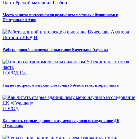
Партнёрский материал
Разбор
Место занято: вытеснили ли релоканты местных айтишников в
Центральной Азии
Истории
ЛЮДИ
Работа длиной в полвека: о выставке Вячеслава Ахунова
ГОРОД
Еда
Гид по гастрономическим символам Узбекистана: вторая часть
ГОРОД
Как читать старые здания: чему меня научило исследование ДК
«Гульшан»