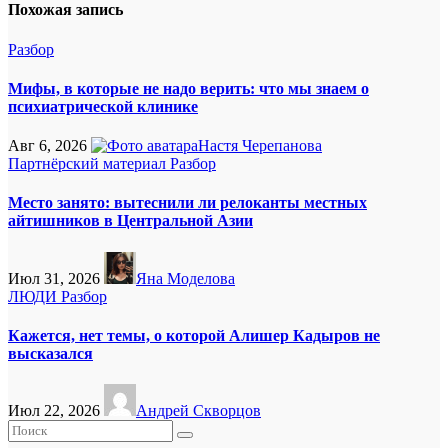
Похожая запись
Разбор
Мифы, в которые не надо верить: что мы знаем о
психиатрической клинике
Авг 6, 2026
Настя Черепанова
Партнёрский материал
Разбор
Место занято: вытеснили ли релоканты местных
айтишников в Центральной Азии
Июл 31, 2026
Яна Моделова
ЛЮДИ
Разбор
Кажется, нет темы, о которой Алишер Кадыров не
высказался
Июл 22, 2026
Андрей Скворцов