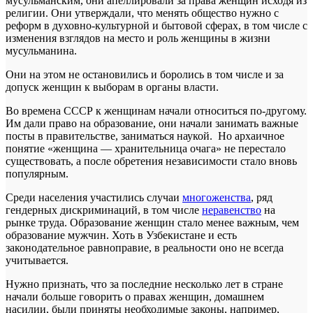
мусульманским, они апеллировали за права женщин исходя из
религии. Они утверждали, что менять общество нужно с
реформ в духовно-культурной и бытовой сферах, в том числе с
изменения взглядов на место и роль женщины в жизни
мусульманина.
Они на этом не остановились и боролись в том числе и за
допуск женщин к выборам в органы власти.
Во времена СССР к женщинам начали относиться по-другому.
Им дали право на образование, они начали занимать важные
посты в правительстве, заниматься наукой. Но архаичное
понятие «женщина — хранительница очага» не перестало
существовать, а после обретения независимости стало вновь
популярным.
Среди населения участились случаи
многоженства
, ряд
гендерных дискриминаций, в том числе
неравенство
на
рынке труда. Образование женщин стало менее важным, чем
образование мужчин. Хоть в Узбекистане и есть
законодательное равноправие, в реальности оно не всегда
учитывается.
Нужно признать, что за последние несколько лет в стране
начали больше говорить о правах женщин, домашнем
насилии, были приняты необходимые законы, например,