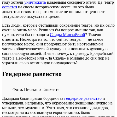
году хотели
уничтожить
владельцы соседнего отеля. Да, театр
остается
на своем историческом месте, но это было
доказательством того, что многие не понимают ценности
театрального искусства в целом.
Есть люди, которые отстаивали сохранение театра, но их было
очень и очень мало. Решился бы вопрос именно так, как
нужно, если бы не защита
Саиды Мирзиёевой
? Тяжело
ответить. Несмотря на то, что сейчас театры — не самое
популярное место, они продолжают быть неотъемлемой
частью общечеловеческой культуры и повышать духовную
составляющую людей. Иначе почему, к примеру, Бродвейский
театр в Нью-Йорке или «Ла Скала» в Милане до сих пор не
утратили свою всемирную популярность?
Гендерное равенство
Фото: Письма о Ташкенте
Джадиды были ярыми борцами за
гендерное равенство
и
утверждали, например, что образование женщинам нужно не
меньше, чем мужчинам. Учитывая, что сознание джадидов,
несмотря на их осознанную европеизацию, было