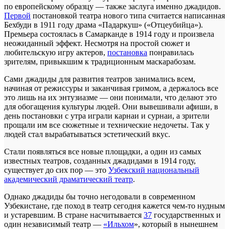
по европейскому образцу — также заслуга именно джадидов.
Первой
постановкой театра нового типа считается написанная
Бехбуди в 1911 году драма «Падаркуш» («Отцеубийца»).
Премьера состоялась в Самарканде в 1914 году и произвела
неожиданный эффект. Несмотря на простой сюжет и
любительскую игру актеров,
постановка
понравилась
зрителям, привыкшим к традиционным маскарабозам.
Сами джадиды для развития театров занимались всем,
начиная от режиссуры и заканчивая гримом, а держалось все
это лишь на их энтузиазме — они понимали, что делают это
для обогащения культуры людей. Они вывешивали афиши, в
день постановки с утра играли карнаи и сурнаи, а зрители
прощали им все сюжетные и технические недочеты. Так у
людей стал вырабатываться эстетический вкус.
Стали появляться все новые площадки, а один из самых
известных театров, созданных джадидами в 1914 году,
существует до сих пор — это
Узбекский национальный
академический драматический театр
.
Однако джадиды бы точно негодовали в современном
Узбекистане, где поход в театр сегодня кажется чем-то нудным
и устаревшим. В стране насчитывается
37
государственных и
один независимый театр —
«Ильхом
», который в нынешнем