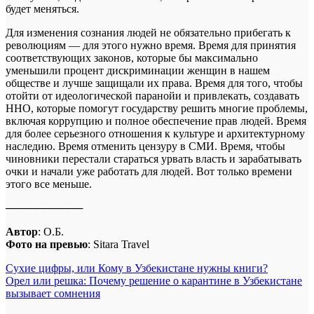
будет меняться.
Для изменения сознания людей не обязательно прибегать к
революциям — для этого нужно время. Время для принятия
соответствующих законов, которые бы максимально
уменьшили процент дискриминации женщин в нашем
обществе и лучше защищали их права. Время для того, чтобы
отойти от идеологической паранойи и привлекать, создавать
ННО, которые помогут государству решить многие проблемы,
включая коррупцию и полное обеспечение прав людей. Время
для более серьезного отношения к культуре и архитектурному
наследию. Время отменить цензуру в СМИ. Время, чтобы
чиновники перестали стараться урвать власть и зарабатывать
очки и начали уже работать для людей. Вот только времени
этого все меньше.
──────────
Автор
: О.Б.
Фото на превью
: Sitara Travel
Навигация
Сухие цифры, или Кому в Узбекистане нужны книги?
Орел или решка: Почему решение о карантине в Узбекистане
по
вызывает сомнения
записям