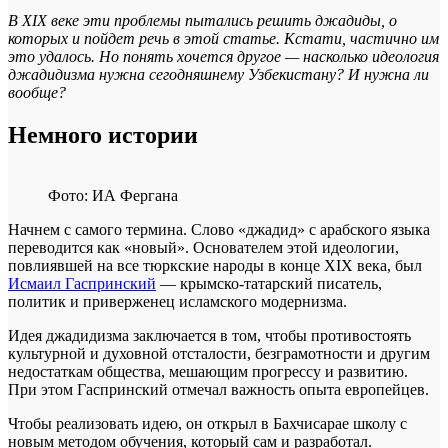
В XIX веке эти проблемы пытались решить джадиды, о
которых и пойдет речь в этой статье. Кстати, частично им
это удалось. Но понять хочется другое — насколько идеология
джадидизма нужна сегодняшнему Узбекистану? И нужна ли
вообще?
Немного истории
Фото: ИА Фергана
Начнем с самого термина. Слово «джадид» с арабского языка
переводится как «новый». Основателем этой идеологии,
повлиявшей на все тюркские народы в конце XIX века, был
Исмаил Гаспринский
— крымско-татарский писатель,
политик и приверженец исламского модернизма.
Идея джадидизма заключается в том, чтобы противостоять
культурной и духовной отсталости, безграмотности и другим
недостаткам общества, мешающим прогрессу и развитию.
При этом Гаспринский отмечал важность опыта европейцев.
Чтобы реализовать идею, он открыл в Бахчисарае школу с
новым методом обучения, который сам и разработал.