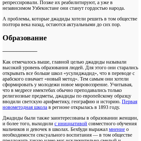
репрессировали. Позже их реабилитируют, а уже в
независимом Узбекистане они станут гордостью народа.
А проблемы, которые джадиды хотели решить в том обществе
полтора века назад, остаются актуальными до сих пор.
Образование
──────────
Как отмечалось выше, главной целью джадиды называли
высокий уровень образования людей. Для этого они старались
открывать все больше школ «усулиджадид», что в переводе с
арабского означает «новый метод». Тем самым они хотели
сформировать у молодежи новое мировоззрение. Учитывая,
что в медресе имектебах обычно преподавались только
религиозные предметы, джадиды по европейскому образцу
вводили светскую арифметику, географию и историю.
Первая
новометодная школа
в регионе открылась в 1893 году.
Джадиды были также заинтересованы в образовании женщин,
и более того, выходили
с инициативой
совместного обучения
мальчиков и девочек в школах. Бехбуди выражал
мнение
о
необходимости сексуального воспитания — в том обществе
предложить такую идею мог исключительно смелый и