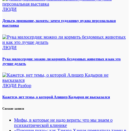
ЛЮДИ
Деньги, признание, память: зачем художнику нужна персональная
выставка
ЛЮДИ
Рука милосердия: можно ли кормить бездомных животных и как это
лучше делать
ЛЮДИ
Разбор
Кажется, нет темы, о которой Алишер Кадыров не высказался
Свежие записи
Мифы, в которые не надо верить: что мы знаем о
психиатрической клинике
«Поющие руки»: как Тамара Ханум превратила танец в