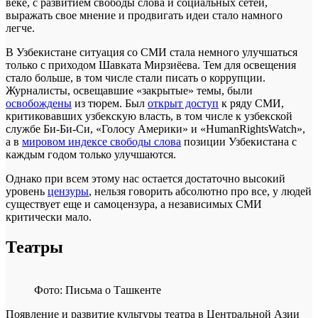
веке, с развитием свободы слова и социальных сетей,
выражать свое мнение и продвигать идеи стало намного
легче.
В Узбекистане ситуация со СМИ стала немного улучшаться
только с приходом Шавката Мирзиёева. Тем для освещения
стало больше, в том числе стали писать о коррупции.
Журналисты, освещавшие «закрытые» темы, были
освобождены
из тюрем. Был
открыт доступ
к ряду СМИ,
критиковавших узбекскую власть, в том числе к узбекской
службе Би-Би-Си, «Голосу Америки» и «HumanRightsWatch»,
а в
мировом индексе свободы слова
позиции Узбекистана с
каждым годом только улучшаются.
Однако при всем этому нас остается достаточно высокий
уровень
цензуры
, нельзя говорить абсолютно про все, у людей
существует еще и самоцензура, а независимых СМИ
критически мало.
Театры
Фото: Письма о Ташкенте
Появление и развитие культуры театра в Центральной Азии