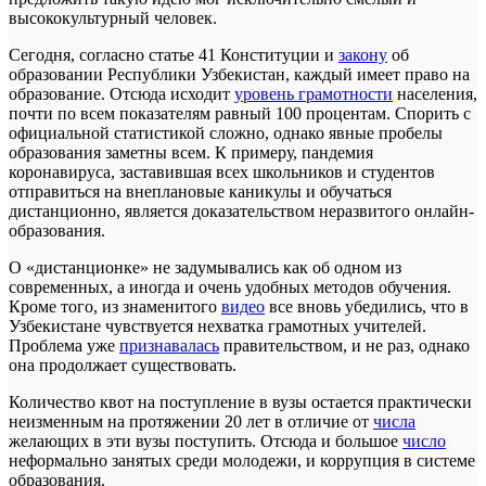
высококультурный человек.
Сегодня, согласно статье 41 Конституции и
закону
об
образовании Республики Узбекистан, каждый имеет право на
образование. Отсюда исходит
уровень грамотности
населения,
почти по всем показателям равный 100 процентам. Спорить с
официальной статистикой сложно, однако явные пробелы
образования заметны всем. К примеру, пандемия
коронавируса, заставившая всех школьников и студентов
отправиться на внеплановые каникулы и обучаться
дистанционно, является доказательством неразвитого онлайн-
образования.
О «дистанционке» не задумывались как об одном из
современных, а иногда и очень удобных методов обучения.
Кроме того, из знаменитого
видео
все вновь убедились, что в
Узбекистане чувствуется нехватка грамотных учителей.
Проблема уже
признавалась
правительством, и не раз, однако
она продолжает существовать.
Количество квот на поступление в вузы остается практически
неизменным на протяжении 20 лет в отличие от
числа
желающих в эти вузы поступить. Отсюда и большое
число
неформально занятых среди молодежи, и коррупция в системе
образования.