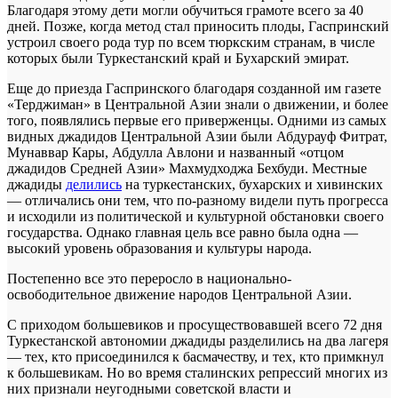
Благодаря этому дети могли обучиться грамоте всего за 40
дней. Позже, когда метод стал приносить плоды, Гаспринский
устроил своего рода тур по всем тюркским странам, в числе
которых были Туркестанский край и Бухарский эмират.
Еще до приезда Гаспринского благодаря созданной им газете
«Терджиман» в Центральной Азии знали о движении, и более
того, появлялись первые его приверженцы. Одними из самых
видных джадидов Центральной Азии были Абдурауф Фитрат,
Мунаввар Кары, Абдулла Авлони и названный «отцом
джадидов Средней Азии» Махмудходжа Бехбуди. Местные
джадиды
делились
на туркестанских, бухарских и хивинских
— отличались они тем, что по-разному видели путь прогресса
и исходили из политической и культурной обстановки своего
государства. Однако главная цель все равно была одна —
высокий уровень образования и культуры народа.
Постепенно все это переросло в национально-
освободительное движение народов Центральной Азии.
С приходом большевиков и просуществовавшей всего 72 дня
Туркестанской автономии джадиды разделились на два лагеря
— тех, кто присоединился к басмачеству, и тех, кто примкнул
к большевикам. Но во время сталинских репрессий многих из
них признали неугодными советской власти и