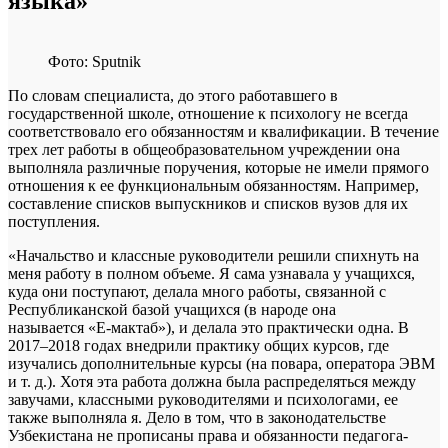
языка»
Фото: Sputnik
По словам специалиста, до этого работавшего в
государственной школе, отношение к психологу не всегда
соответствовало его обязанностям и квалификации. В течение
трех лет работы в общеобразовательном учреждении она
выполняла различные поручения, которые не имели прямого
отношения к ее функциональным обязанностям. Например,
составление списков выпускников и списков вузов для их
поступления.
«Начальство и классные руководители решили спихнуть на
меня работу в полном объеме. Я сама узнавала у учащихся,
куда они поступают, делала много работы, связанной с
Республиканской базой учащихся (в народе она
называется
«‎Е-мактаб»‎), и делала это практически одна. В
2017–2018 годах внедрили практику общих курсов, где
изучались дополнительные курсы (на повара, оператора ЭВМ
и т. д.). Хотя эта работа должна была распределяться между
завучами, классными руководителями и психологами, ее
также выполняла я. Дело в том, что в законодательстве
Узбекистана не прописаны права и обязанности педагога-