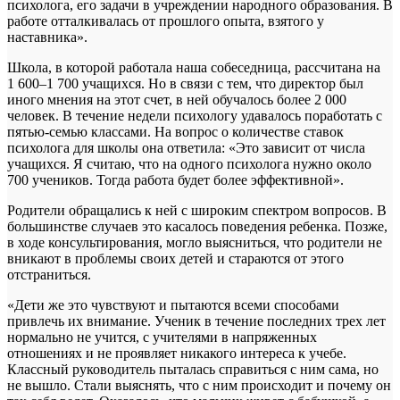
психолога, его задачи в учреждении народного образования. В
работе отталкивалась от прошлого опыта, взятого у
наставника».
Школа, в которой работала наша собеседница, рассчитана на
1 600–1 700 учащихся. Но в связи с тем, что директор был
иного мнения на этот счет, в ней обучалось более 2 000
человек. В течение недели психологу удавалось поработать с
пятью-семью классами. На вопрос о количестве ставок
психолога для школы она ответила: «Это зависит от числа
учащихся. Я считаю, что на одного психолога нужно около
700 учеников. Тогда работа будет более эффективной».
Родители обращались к ней с широким спектром вопросов. В
большинстве случаев это касалось поведения ребенка. Позже,
в ходе консультирования, могло выясниться, что родители не
вникают в проблемы своих детей и стараются от этого
отстраниться.
«Дети же это чувствуют и пытаются всеми способами
привлечь их внимание. Ученик в течение последних трех лет
нормально не учится, с учителями в напряженных
отношениях и не проявляет никакого интереса к учебе.
Классный руководитель пыталась справиться с ним сама, но
не вышло. Стали выяснять, что с ним происходит и почему он