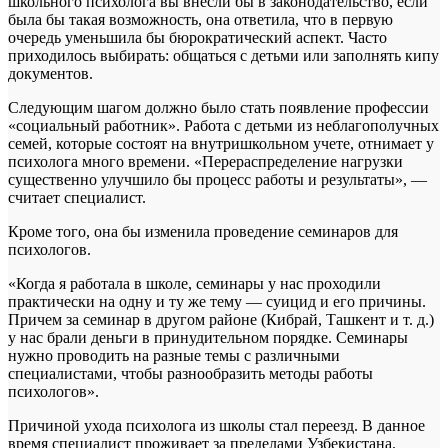
школьного психолога вы внесли бы в законодательство, если
была бы такая возможность, она ответила, что в первую
очередь уменьшила бы бюрократический аспект. Часто
приходилось выбирать: общаться с детьми или заполнять кипу
документов.
Следующим шагом должно было стать появление профессии
«социальный работник». Работа с детьми из неблагополучных
семей, которые состоят на внутришкольном учете, отнимает у
психолога много времени. «Перераспределение нагрузки
существенно улучшило бы процесс работы и результаты», —
считает специалист.
Кроме того, она бы изменила проведение семинаров для
психологов.
«Когда я работала в школе, семинары у нас проходили
практически на одну и ту же тему — суицид и его причины.
Причем за семинар в другом районе (Кибрай, Ташкент и т. д.)
у нас брали деньги в принудительном порядке. Семинары
нужно проводить на разные темы с различными
специалистами, чтобы разнообразить методы работы
психологов».
Причиной ухода психолога из школы стал переезд. В данное
время специалист проживает за пределами Узбекистана.