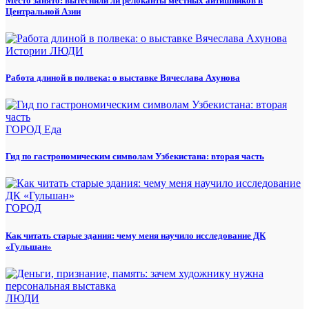
Место занято: вытеснили ли релоканты местных айтишников в
Центральной Азии
Истории
ЛЮДИ
Работа длиной в полвека: о выставке Вячеслава Ахунова
ГОРОД
Еда
Гид по гастрономическим символам Узбекистана: вторая часть
ГОРОД
Как читать старые здания: чему меня научило исследование ДК
«Гульшан»
ЛЮДИ