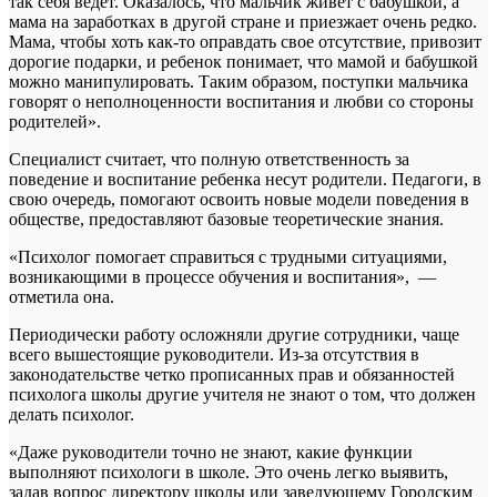
так себя ведет. Оказалось, что мальчик живет с бабушкой, а
мама на заработках в другой стране и приезжает очень редко.
Мама, чтобы хоть как-то оправдать свое отсутствие, привозит
дорогие подарки, и ребенок понимает, что мамой и бабушкой
можно манипулировать. Таким образом, поступки мальчика
говорят о неполноценности воспитания и любви со стороны
родителей».
Специалист считает, что полную ответственность за
поведение и воспитание ребенка несут родители. Педагоги, в
свою очередь, помогают освоить новые модели поведения в
обществе, предоставляют базовые теоретические знания.
«Психолог помогает справиться с трудными ситуациями,
возникающими в процессе обучения и воспитания», —
отметила она.
Периодически работу осложняли другие сотрудники, чаще
всего вышестоящие руководители. Из-за отсутствия в
законодательстве четко прописанных прав и обязанностей
психолога школы другие учителя не знают о том, что должен
делать психолог.
«Даже руководители точно не знают, какие функции
выполняют психологи в школе. Это очень легко выявить,
задав вопрос директору школы или заведующему Городским