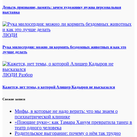
Деньги, признание, память: зачем художнику нужна персональная
выставка
ЛЮДИ
Рука милосердия: можно ли кормить бездомных животных и как это
лучше делать
ЛЮДИ
Разбор
Кажется, нет темы, о которой Алишер Кадыров не высказался
Свежие записи
Мифы, в которые не надо верить: что мы знаем о
психиатрической клинике
«Поющие руки»: как Тамара Ханум превратила танец в
театр одного человека
Родительское выгорание: почему о нём так трудно