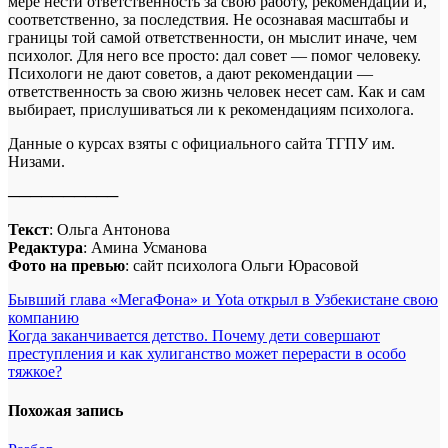
мере нести ответственность за свою работу, рекомендации и,
соответственно, за последствия. Не осознавая масштабы и
границы той самой ответственности, он мыслит иначе, чем
психолог. Для него все просто: дал совет — помог человеку.
Психологи не дают советов, а дают рекомендации —
ответственность за свою жизнь человек несет сам. Как и сам
выбирает, прислушиваться ли к рекомендациям психолога.
Данные о курсах взяты с официального сайта ТГПУ им.
Низами.
──────────
Текст
: Ольга Антонова
Редактура
: Амина Усманова
Фото на превью
: сайт психолога Ольги Юрасовой
Навигация
Бывший глава «МегаФона» и Yota открыл в Узбекистане свою
компанию
по
Когда заканчивается детство. Почему дети совершают
записям
преступления и как хулиганство может перерасти в особо
тяжкое?
Похожая запись