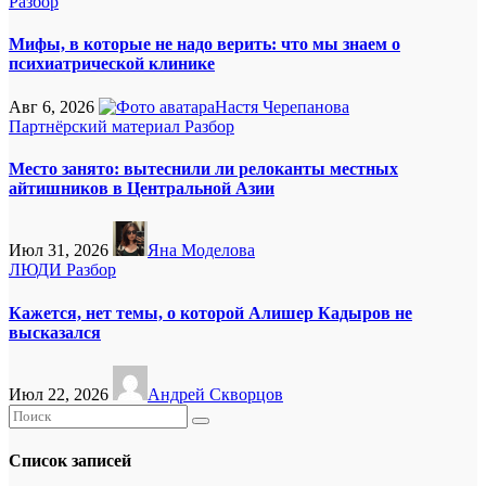
Разбор
Мифы, в которые не надо верить: что мы знаем о
психиатрической клинике
Авг 6, 2026
Настя Черепанова
Партнёрский материал
Разбор
Место занято: вытеснили ли релоканты местных
айтишников в Центральной Азии
Июл 31, 2026
Яна Моделова
ЛЮДИ
Разбор
Кажется, нет темы, о которой Алишер Кадыров не
высказался
Июл 22, 2026
Андрей Скворцов
Список записей