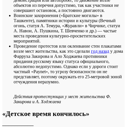
демонстрация или автопробег, то движение возле
объектов из перечня допустимо, так как участники не
совершают остановок, а постоянно двигаются.
Воинские захоронения («Братские могилы» в
Ташкенте), памятники истории и культуры (Вечный
огонь, статуя А. Темура, «Журавли» в Чирчике, статуи
А. Навои, А. Пушкина, Т. Шевченко и др.) — частые
места проведения культурно-просветительских
мероприятий.
Проведение протестов или оклеивание стен плакатами
возле мест жительства, как это сделали
год назад
у дома
Фарруха Закирова и Ало Ходжаева противники
придания русскому языку статуса официального,
абсолютно недопустимо. Однако если у дороги стоит
частный «Paynet», то угрозу безопасности он не
представляет, поэтому окружать его 25-метровой зоной
отчуждения неразумно.
Действия протестующих у мест жительства Ф.
Закирова и А. Ходжаева
«Детское время кончилось»
──────────