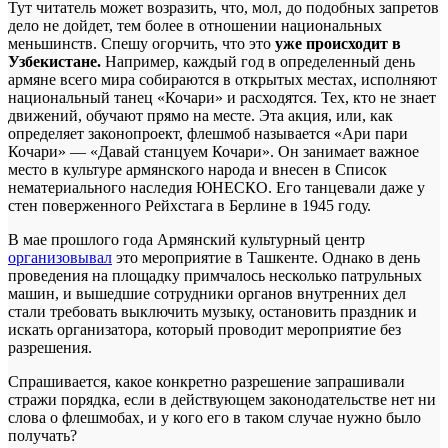
Тут читатель может возразить, что, мол, до подобных запретов
дело не дойдет, тем более в отношении национальных
меньшинств. Спешу огорчить, что это
уже происходит в
Узбекистане.
Например, каждый год в определенный день
армяне всего мира собираются в открытых местах, исполняют
национальный танец «Кочари» и расходятся. Тех, кто не знает
движений, обучают прямо на месте. Эта акция, или, как
определяет законопроект, флешмоб называется «Ари пари
Кочари» — «Давай станцуем Кочари». Он занимает важное
место в культуре армянского народа и внесен в Список
нематериального наследия ЮНЕСКО. Его танцевали даже у
стен поверженного Рейхстага в Берлине в 1945 году.
В мае прошлого года Армянский культурный центр
организовывал
это мероприятие в Ташкенте. Однако в день
проведения на площадку примчалось несколько патрульных
машин, и вышедшие сотрудники органов внутренних дел
стали требовать выключить музыку, остановить праздник и
искать организатора, который проводит мероприятие без
разрешения.
Спрашивается, какое конкретно разрешение запрашивали
стражи порядка, если в действующем законодательстве нет ни
слова о флешмобах, и у кого его в таком случае нужно было
получать?