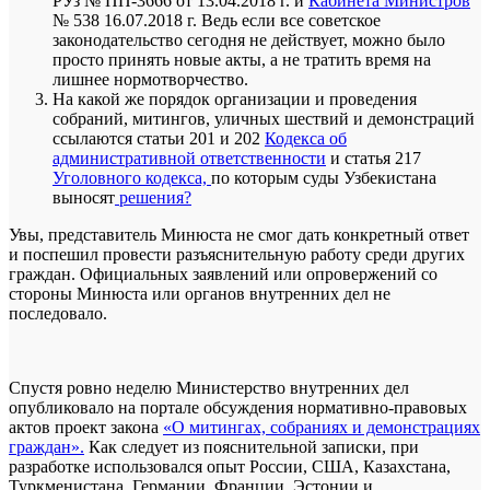
РУз № ПП-3666 от 13.04.2018 г. и
Кабинета Министров
№ 538 16.07.2018 г. Ведь если все советское
законодательство сегодня не действует, можно было
просто принять новые акты, а не тратить время на
лишнее нормотворчество.
На какой же порядок организации и проведения
собраний, митингов, уличных шествий и демонстраций
ссылаются статьи 201 и 202
Кодекса об
административной ответственности
и статья 217
Уголовного кодекса,
по которым суды Узбекистана
выносят
решения?
Увы, представитель Минюста не смог дать конкретный ответ
и поспешил провести разъяснительную работу среди других
граждан. Официальных заявлений или опровержений со
стороны Минюста или органов внутренних дел не
последовало.
Спустя ровно неделю Министерство внутренних дел
опубликовало на портале обсуждения нормативно-правовых
актов проект закона
«О митингах, собраниях и демонстрациях
граждан».
Как следует из пояснительной записки, при
разработке использовался опыт России, США, Казахстана,
Туркменистана, Германии, Франции, Эстонии и