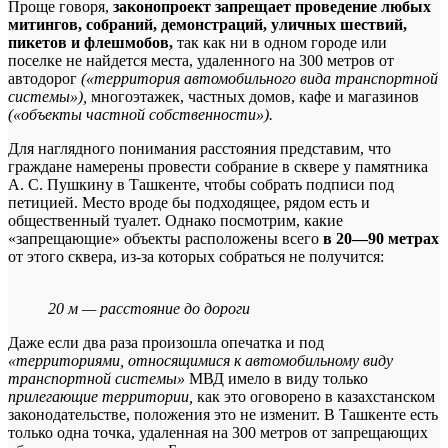
Проще говоря,
законопроект запрещает проведение любых
митингов, собраний, демонстраций, уличных шествий,
пикетов и флешмобов,
так как ни в одном городе или
поселке не найдется места, удаленного на 300 метров от
автодорог
(«территория автомобильного вида транспортной
системы»),
многоэтажек, частных домов, кафе и магазинов
(«объекты частной собственности»).
Для наглядного понимания расстояния представим, что
граждане намерены провести собрание в сквере у памятника
А. С. Пушкину в Ташкенте, чтобы собрать подписи под
петицией. Место вроде бы подходящее, рядом есть и
общественный туалет. Однако посмотрим, какие
«запрещающие» объекты расположены всего
в 20—90 метрах
от этого сквера, из-за которых собраться не получится:
20 м — расстояние до дороги
Даже если два раза произошла опечатка и под
«территориями, относящимися к автомобильному виду
транспортной системы»
МВД имело в виду только
прилегающие территории,
как это оговорено в казахстанском
законодательстве, положения это не изменит. В Ташкенте есть
только одна точка, удаленная на 300 метров от запрещающих