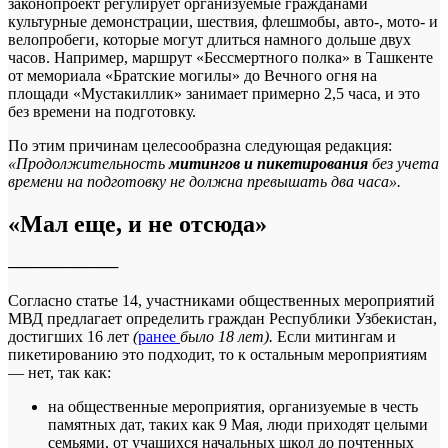
законопроект регулирует организуемые гражданами
культурные демонстрации, шествия, флешмобы, авто-, мото- и
велопробеги, которые могут длиться намного дольше двух
часов. Например, маршрут «Бессмертного полка» в Ташкенте
от мемориала «Братские могилы» до Вечного огня на
площади «Мустакиллик» занимает примерно 2,5 часа, и это
без времени на подготовку.
По этим причинам целесообразна следующая редакция:
«Продолжительность
митингов и пикетирования
без учета
времени на подготовку не должна превышать два часа».
«Мал еще, и не отсюда»
──────────
Согласно статье 14, участниками общественных мероприятий
МВД предлагает определить граждан Республики Узбекистан,
достигших 16 лет
(
ранее
было 18 лет).
Если митингам и
пикетированию это подходит, то к остальным мероприятиям
— нет, так как:
на общественные мероприятия, организуемые в честь
памятных дат, таких как 9 Мая, люди приходят целыми
семьями, от учащихся начальных школ до почтенных