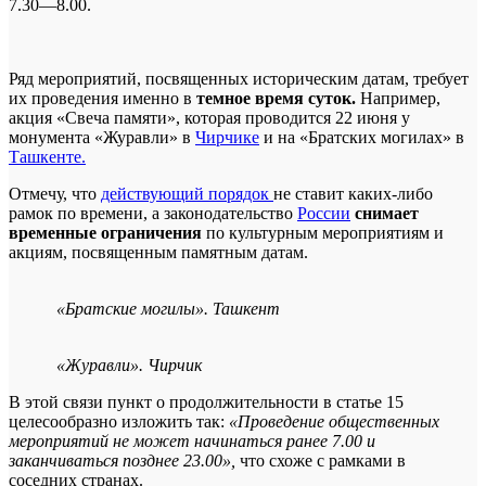
7.30—8.00.
Ряд мероприятий, посвященных историческим датам, требует
их проведения именно в
темное время суток.
Например,
акция «Свеча памяти», которая проводится 22 июня у
монумента «Журавли» в
Чирчике
и на «Братских могилах» в
Ташкенте.
Отмечу, что
действующий порядок
не ставит каких-либо
рамок по времени, а законодательство
России
снимает
временные ограничения
по культурным мероприятиям и
акциям, посвященным памятным датам.
«Братские могилы». Ташкент
«Журавли». Чирчик
В этой связи пункт о продолжительности в статье 15
целесообразно изложить так:
«Проведение общественных
мероприятий не может начинаться ранее 7.00 и
заканчиваться позднее 23.00»,
что схоже с рамками в
соседних странах.