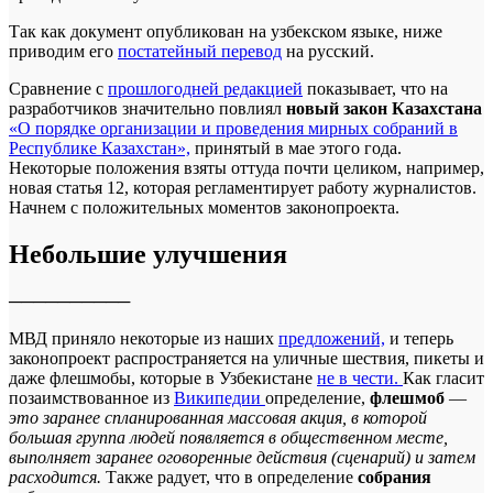
Так как документ опубликован на узбекском языке, ниже
приводим его
постатейный перевод
на русский.
Сравнение с
прошлогодней редакцией
показывает, что на
разработчиков значительно повлиял
новый закон Казахстана
«О порядке организации и проведения мирных собраний в
Республике Казахстан»,
принятый в мае этого года.
Некоторые положения взяты оттуда почти целиком, например,
новая статья 12, которая регламентирует работу журналистов.
Начнем с положительных моментов законопроекта.
Небольшие улучшения
──────────
МВД приняло некоторые из наших
предложений,
и теперь
законопроект распространяется на уличные шествия, пикеты и
даже флешмобы, которые в Узбекистане
не в чести.
Как гласит
позаимствованное из
Википедии
определение,
флешмоб
—
это заранее спланированная массовая акция, в которой
большая группа людей появляется в общественном месте,
выполняет заранее оговоренные действия (сценарий) и затем
расходится.
Также радует, что в определение
собрания