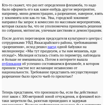
Кто-то скажет, что раз нет определения флешмоба, то надо
было оформить его как какое-нибудь другое мероприятие,
например, мини-демонстрацию, а разрешение, наверное, взять
у хокимията или как-то так. Увы, городской хокимият
направил бы запрос в комиссию по массовым мероприятиям,
которая сказала бы, что не уполномочена принимать решения
по собрания, митингам, уличным шествиям и демонстрациям.
После долгих переговоров председателя культурного центра с
сотрудниками УВД Яккасарайского района, требовавшими
«разрешения», исход решил
наезд
одной бабушки на
милиционера: «Мы тут празднуем, а ты нам мешаешь, иди
отсюда!». Милиция осталась стоять по периметру, наблюдала
и больше не вмешивалась. Потом в интернете вышла
публикация
об успешно состоявшемся флешмобе, в котором
приняли участие все желающие независимо от
национальности. Требование представить несуществующее
разрешение было просто чьей-то прихотью?
Теперь представим, что произошло бы, если бы действовал
этот закон с 300-метровой зоной отчуждения, и флешмоб все-
таки запретили бы, разогнав пришедших и задержав
организатора. Вначале информация оказалась бы в интернете,