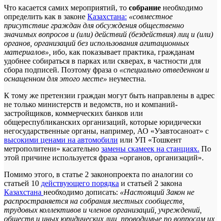
Что касается самих мероприятий, то
собрание
необходимо
определить как в законе
Казахстана:
«совместное
присутствие граждан для обсуждения общественно
значимых вопросов и (или) действий (бездействия) лиц и (или)
органов, организаций без использования агитационных
материалов»,
ибо, как показывает практика, гражданам
удобнее собираться в парках или скверах, в частности для
сбора подписей. Поэтому фраза о
«специально отведенном и
оснащенном для этого месте»
неуместна.
К тому же претензии граждан могут быть направлены в адрес
не только министерств и ведомств, но и компаний-
застройщиков, коммерческих банков или
общереспубликанских организаций, которые юридически
негосударственные органы, например, АО «Узавтосаноат» с
высокими ценами на автомобили
или УП «Тошкент
метрополитени» касательно
замены скамеек на станциях.
По
этой причине используется фраза «органов, организаций».
Помимо этого, в статье 2 законопроекта по аналогии со
статьей 10
действующего порядка
и статьей 2 закона
Казахстана
необходимо дописать:
«Настоящий Закон не
распространяется на собрания местных сообществ,
трудовых коллективов и членов организаций, учреждений,
обществ и иных юридических лиц, проводимые по вопросам их