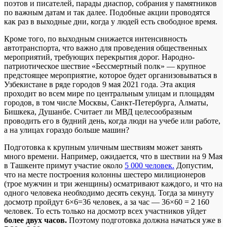
поэтов и писателей, парады диаспор, собрания у памятников
по важным датам и так далее. Подобные акции проводятся
как раз в выходные дни, когда у людей есть свободное время.
Кроме того, по выходным снижается интенсивность
автотранспорта, что важно для проведения общественных
мероприятий, требующих перекрытия дорог. Народно-
патриотическое шествие «Бессмертный полк» — крупное
предстоящее мероприятие, которое будет организовываться в
Узбекистане в ряде городов 9 мая 2021 года. Эта акция
проходит во всем мире по центральным улицам и площадям
городов, в том числе Москвы, Санкт-Петербурга, Алматы,
Бишкека, Душанбе. Считает ли МВД целесообразным
проводить его в будний день, когда люди на учебе или работе,
а на улицах гораздо больше машин?
Подготовка к крупным уличным шествиям может занять
много времени. Например, ожидается, что в шествии на 9 Мая
в Ташкенте примут участие около
5 000 человек.
Допустим,
что на месте построения колонны шестеро милиционеров
(трое мужчин и три женщины) осматривают каждого, и что на
одного человека необходимо десять секунд. Тогда за минуту
досмотр пройдут 6×6=36 человек, а за час — 36×60 = 2 160
человек. То есть только на досмотр всех участников уйдет
более двух часов.
Поэтому подготовка должна начаться уже в