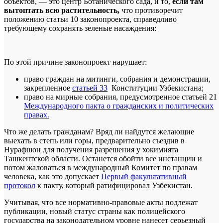
объектов, — это центр Ботанического сада, и то,
если там
вытоптать всю растительность,
что противоречит
положению статьи 10 законопроекта, справедливо
требующему сохранять зеленые насаждения:
По этой причине законопроект нарушает:
право граждан на митинги, собрания и демонстрации,
закрепленное
статьей 33
Конституции Узбекистана;
право на мирные собрания, предусмотренное статьей 21
Международного пакта о гражданских и политических
правах.
Что же делать гражданам? Вряд ли найдутся желающие
выехать в степь или горы, предварительно съездив в
Нурафшон для получения разрешения у хокимията
Ташкентской области. Останется обойти все инстанции и
потом жаловаться в международный Комитет по правам
человека, как это допускает
Первый факультативный
протокол
к пакту, который ратифицировал Узбекистан.
Учитывая, что все нормативно-правовые акты подлежат
публикации, новый статус страны как полицейского
государства на законодательном уровне нанесет серьезный