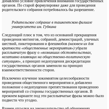
добавлено условие привлечения внимания государственных
органов. По старой формулировке даже для проведения
родительского собрания потребовалось бы разрешение.
Родительское собрание в ташкентском филиале
университета им. Губкина
Следующий плюс в том, что из оснований прекращения
проведения митингов, собраний, демонстраций, уличных
шествий, пикетирования и флешмобов
(назовем их для
краткости «общественные мероприятия»)
убрали
расплывчатую фразу о
«возникших обстоятельствах,
негативно влияющих на общественно-политическую
ситуацию»,
а принцип недопущения дискредитации
государственных органов заменили на принцип
взаимоответственности сторон.
Исключено изучение хокимиятом целесообразности
проведения общественного мероприятия и добавлено
положение о недопущении препятствования проведению
мероприятий со стороны государственных органов. В
прежнем варианте под эти расплывчатые фразы можно было
подвести что угодно.
Взамен отсылки на законодательство об обращениях