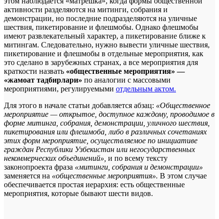
этом наблюдается «матрешка», когда формы общественной
активности разделяются на митинги, собрания и
демонстрации, но последние подразделяются на уличные
шествия, пикетирование и флешмобы. Однако флешмобы
имеют развлекательный характер, а пикетирование ближе к
митингам. Следовательно, нужно вывести уличные шествия,
пикетирование и флешмобы в отдельные мероприятия, как
это сделано в зарубежных странах, а все мероприятия для
краткости назвать
«общественные мероприятия» —
«жамоат тадбирлари»
по аналогии с массовыми
мероприятиями, регулируемыми
отдельным актом.
Для этого в начале статьи добавляется абзац:
«Общественное
мероприятие — открытое, доступное каждому, проводимое в
форме митинга, собрания, демонстрации, уличного шествия,
пикетирования или флешмоба, либо в различных сочетаниях
этих форм мероприятие, осуществляемое по инициативе
граждан Республики Узбекистан или негосударственных
некоммерческих объединений»,
и по всему тексту
законопроекта фраза
«митинги, собрания и демонстрации»
заменяется на
«общественные мероприятия».
В этом случае
обеспечивается простая иерархия: есть общественные
мероприятия, которые бывают шести видов.