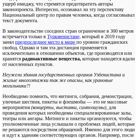
ущерб имиджу, что стремятся предотвратить авторы
законопроекта. Интересно, осознавал ли эту перспективу
Национальный центр по правам человека, когда согласовывал
текст документа.
В законодательстве соседних стран ограничение в 300 метров
встречается только в
Туркменистане,
который в 2019 году
занял
предпоследнее место в мире
по уровню гражданских
свобод. Однако и там эта дистанция применяется
исключительно в отношении объектов, где производятся или
хранятся
радиоактивные вещества,
которые находятся вдали
от населенных пунктов.
Неужели здания государственных органов Узбекистана и
жилые многоэтажки так же опасны, как урановые
могильники?!
Необходимо помнить, что митинги, собрания, демонстрации,
уличные шествия, пикеты и флешмобы — это не массовые
мероприятия
(концерты, выставки, симпозиумы),
для
проведения которых необходимы специализированные залы,
театры или ангары. Митинги и пикеты организуются, чтобы
уполномоченные лица услышали о проблемах людей, которые
не решаются посредством обращений. Именно для этого люди
и идут к зданиям соответствующих органов. Например, после