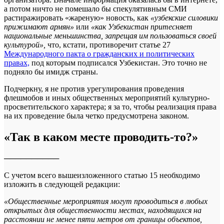
а потом ничто не помешало бы спекулятивным СМИ
растиражировать «жареную» новость, как
«узбекские силовики
прижимают армян»
или
«как Узбекистан притесняет
национальные меньшинства, запрещая им пользоваться своей
культурой»,
что, кстати, противоречит статье 27
Международного пакта о гражданских и политических
правах,
под которым подписался Узбекистан. Это точно не
подняло бы имидж страны.
Подчеркну, я не против урегулирования проведения
флешмобов и иных общественных мероприятий культурно-
просветительского характера; я за то, чтобы реализация права
на их проведение была четко предусмотрена законом.
«Так в каком месте проводить-то?»
──────────
С учетом всего вышеизложенного статью 15 необходимо
изложить в следующей редакции:
«Общественные мероприятия могут проводиться в любых
открытых для общественности местах, находящихся на
расстоянии не менее пяти метров от границы объектов,