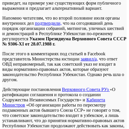
приведет, на примере уже существующих форм публичного
выражения и предлагает альтернативный вариант.
Напомню читателям, что во второй половине июля органы
внутренних дел
подтвердили,
что на сегодняшний день
порядок организации собраний, митингов, уличных шествий
и демонстраций в Республике Узбекистан по-прежнему
регулируется
Указом Президиума Верховного Совета СССР
№ 9306-XI от 28.07.1988 г.
После этого в комментариях под статьей в Facebook
представитель Министерства юстиции
заявил/а,
что ответ
ОВД неправомерный, так как советский указ не входит в
виды нормативно-правовых актов, которые образуют
законодательство Республики Узбекистан. Однако речь шла о
другом.
Действующие постановления
Верховного Совета РУз
«О
ратификации соглашения и протокола о создании
Содружества Независимых Государств» и
Кабинета
Министров
«Об организации работы по пересмотру
подзаконных актов бывшего Союза ССР» не говорят о том,
что советское законодательство входит в узбекское, а лишь
устанавливают, что до принятия нормативно-правовых актов
Республики Узбекистан продолжают действовать как законы,