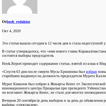
От
bosh_redaktor
Окт 4, 2020
Эта статья вышла сегодня в 12 часов дня и стала недоступной у
В статье утверждалось, что «имя нового главы Каракалпакстана
состоятся выборы председателя.
Hook.Report приводит содержание статьи, взятой из кэша в Bing
«Спустя 63 дня после смерти Мусы Ерниязова был
избран
новый
старейшин выдвинул на должность председателя Мурата Калли
Мурат Камалов был избран в Жокаргы Кенес от Экологической
инновационного центра Приаралья при президенте Узбекистана,
он возглавит Жокаргы Кенес, не стало для многих неожиданно
Вечером 20 сентября (в день выборов и за день до объявления
выборы «спектаклем».