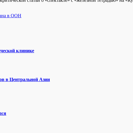
 критической статьи о «спектакле» с «железной тетрадью» на «К
тана в ООН
ической клинике
ов в Центральной Азии
лся