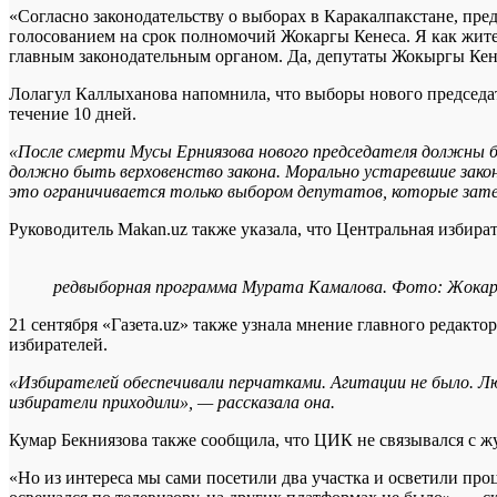
«Согласно законодательству о выборах в Каракалпакстане, пр
голосованием на срок полномочий Жокаргы Кенеса. Я как жите
главным законодательным органом. Да, депутаты Жокыргы Кене
Лолагул Каллыханова напомнила, что выборы нового председа
течение 10 дней.
«После смерти Мусы Ерниязова нового председателя должны бы
должно быть верховенство закона. Морально устаревшие зако
это ограничивается только выбором депутатов, которые зат
Руководитель Makan.uz также указала, что Центральная избир
редвыборная программа Мурата Камалова. Фото: Жокаргы
21 сентября «Газета.uz» также узнала мнение главного редакто
избирателей.
«Избирателей обеспечивали перчатками. Агитации не было. Люд
избиратели приходили», — рассказала она.
Кумар Бекниязова также сообщила, что ЦИК не связывался с ж
«Но из интереса мы сами посетили два участка и осветили про