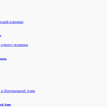
е
овека
ой Азии