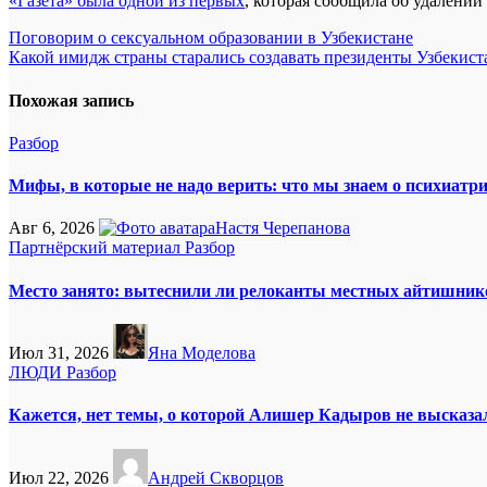
«Газета» была одной из первых
, которая сообщила об удалении
Навигация
Поговорим о сексуальном образовании в Узбекистане
Какой имидж страны старались создавать президенты Узбекис
по
записям
Похожая запись
Разбор
Мифы, в которые не надо верить: что мы знаем о психиатр
Авг 6, 2026
Настя Черепанова
Партнёрский материал
Разбор
Место занято: вытеснили ли релоканты местных айтишник
Июл 31, 2026
Яна Моделова
ЛЮДИ
Разбор
Кажется, нет темы, о которой Алишер Кадыров не высказа
Июл 22, 2026
Андрей Скворцов