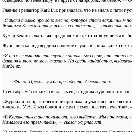
освещался по телевизору, на других платформах не было», — с
Главный редактор Kar24.uz призналась, что не знала о пяти пу
«Я знала только про одно место, которое стало вакантным п
Жокаргы Кенеса затянулись из-за пандемии», — отметила она.
Кумар Бекниязова также предположила, что затянувшиеся выбо
Журналистка подтвердила наличие слухов в социальных сетях
«Я тоже слышала эти слухи в социальных сетях, про этот сце
фактов ничего не могу сказать. Но среди кандидатов, выдвиг
Kar24.uz.
Фото: Пресс-служба президента Узбекистана.
1 сентября «Газета.uz» связалась еще с одним журналистом ча
«Журналисты практически не принимали участия в освещении вы
только на УзА. Из-за болезни я сам не смог посетить участок», 
«В Каракалпакстане понимают, кого выберут. Мы понимаем, 
Камалова его преемником», — сказал журналист.