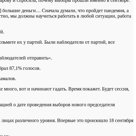
арову и спросила, почему выборы прошли именно в сентябре.
я] большие деньги… Сначала думали, что пройдет пандемия, а
вестно, мы должны научиться работать в любой ситуации, работа
й.
ьмите их у партий. Были наблюдатели от партий, все
наблюдателей отправить».
брал 87,1% голосов.
амалов.
е много, вот и начинают гадать. Время покажет. Будет сессия,
мацией о дате проведения выборов нового председателя
х лицах различного уровня. Впервые это произошло 18 сентября