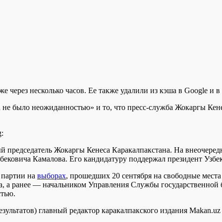
же через несколько часов. Ее также удалили из кэша в Google и 
 не было неожиданностью» и то, что пресс-служба Жокаргы Кенес
:
 председатель Жокаргы Кенеса Каракалпакстана. На внеочередн
бековича Камалова. Его кандидатуру поддержал президент Узбе
 партии на
выборах
, прошедших 20 сентября на свободные мест
 а ранее — начальником Управления Службы государственной без
стью.
 результатов) главный редактор каракалпакского издания Makan.