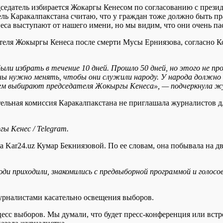
едседатель избирается Жокаргы Кенесом по согласованию с прези
ль Каракалпакстана считаю, что у граждан тоже должно быть пр
са выступают от нашего имени, но мы видим, что они очень пас
теля Жокыргы Кенеса после смерти Мусы Ерниязова, согласно К
ли избрать в течение 10 дней. Прошло 50 дней, но этого не пр
ны нужно менять, чтобы они служили народу. У народа должно
ем выбирают председателя Жокыргы Кенеса», — подчеркнула ж
ательная комиссия Каракалпакстана не приглашала журналистов 
 Кенес / Telegram.
ра Kar24.uz Кумар Бекниязовой. По ее словам, она побывала на д
и приходили, знакомились с предвыборной программой и голосова
урналистами касательно освещения выборов.
цесс выборов. Мы думали, что будет пресс-конференция или вст