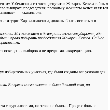
дентом Узбекистана из числа депутатов Жокаргы Кенеса тайным
аво выбирать председателя, поскольку Жокыргы Кенес является
сивные», — сказала она.
онституции Каракалпакстана, должны были состояться в
оизошло. Мы же живем в демократическом государстве, где
 быть право избирать председателя Жокаргы Кенеса. Сейчас
урналистка.
для освещения выборов и не предлагала аккредитацию.
вух избирательных участках, где были созданы все условия для
ли. Во время моего визита не было большой явки, но
реча с журналистами, но этого не было… Процесс больше