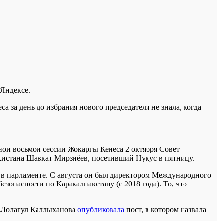
в Яндексе.
а за день до избрания нового председателя не знала, когда
ой восьмой сессии Жокаргы Кенеса 2 октября Совет
кистана Шавкат Мирзиёев, посетивший Нукус в пятницу.
а в парламенте. С августа он был директором Международного
опасности по Каракалпакстану (с 2018 года). То, что
uz Лолагул Каллыханова
опубликовала
пост, в котором назвала