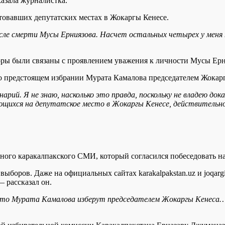
казала журналистка.
стовавших депутатских местах в Жокаргы Кенесе.
осле смерти Мусы Ерниязова. Насчет остальных четырех у меня
ры были связаны с проявлением уважения к личности Мусы Ерни
 о предстоящем избрании Мурата Камалова председателем Жокар
нарий. Я не знаю, насколько это правда, поскольку не владею 
ающихся на депутатское место в Жокаргы Кенесе, действительн
стного каракалпакского СМИ, который согласился побеседовать н
боров. Даже на официальных сайтах karakalpakstan.uz и joqarg
— рассказал он.
что Мурата Камалова изберут председателем Жокаргы Кенеса… 