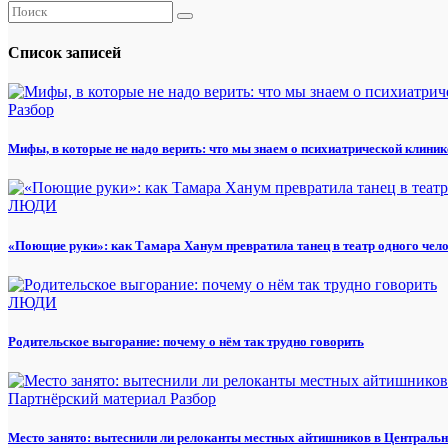
Список записей
Разбор
Мифы, в которые не надо верить: что мы знаем о психиатрической клиник
ЛЮДИ
«Поющие руки»: как Тамара Ханум превратила танец в театр одного чел
ЛЮДИ
Родительское выгорание: почему о нём так трудно говорить
Партнёрский материал
Разбор
Место занято: вытеснили ли релоканты местных айтишников в Центральн