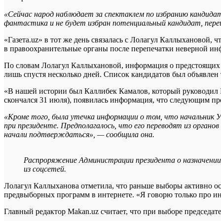
«Сейчас народ наблюдает за спектаклем по избранию кандидат
фантастика и не будет избран потенциальный кандидат, пере
«Газета.uz» в тот же день связалась с Лолагул Каллыхановой,
в правоохранительные органы после перепечатки неверной и
По словам Лолагул Каллыхановой, информация о предстоящих в
лишь спустя несколько дней. Список кандидатов был объявлен т
«В нашей истории был Каллибек Камалов, который руководил К
скончался 31 июля), появилась информация, что следующим пр
«Кроме того, была утечка информации о том, что начальник
при президенте. Предполагалось, что его переводят из орган
начали подтверждаться», — сообщила она.
Распроряжение Администрации президента о назначени
из соцсетей.
Лолагул Каллыханова отметила, что раньше выборы активно ос
предвыборных программ в интернете. «Я говорю только про инт
Главный редактор Makan.uz считает, что при выборе председат