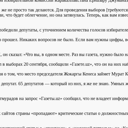
ной избирательной комиссии Каракалпакстана Ерназару Джуманаз
ы же не просто так делаются. Для проведения выборов [требуютс
и, что будет облегчение, но она затянулась. Теперь, как вам из
е победили депутаты, с уточнением количества голосов избирателе
прошел. Никаких вопросов не было. Если вам нужны цифры, воз
он сказал: «Что вы, в одном месте. Раз вы газета, нужно было 
в выборах 20 сентября, сообщили «Газете.uz», что он на них на
 о том, что место председателя Жокаргы Кенеса займет Мурат К
 депутат. 65 депутатов — который из них, я же не знаю. Умных ж
тмурадов на запрос «Газеты.uz» сообщил, что не владеет инфор
ых сайтов страны «пропадают» критические статьи о должностны