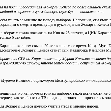
а на пост председателя Жокаргы Кенеса по более длинной схеме
шедший из органов в гражданскую службу», — написала она.
 чтобы узнать ее мнение по поводу выборов. Напомним, она была 
нформации о смерти предыдущего руководителя Жокаргы Кенеса
ыборах сначала появилась на Kun.uz 25 августа, а ЦИК Каракал
олько 6 сентября.
аракалпакстаном свыше 20 лет в советское время. Когда Муса Е
едседателем Жокаргы Кенеса станет сын Каллибека Камалова Му
 Управления СГБ по Каракалпакстану Мурат Камалов назначен 
ов в гражданскую службу, чтобы затем сделать депутатом Жока
и Мурата Камалова директором Международного инновационного
вещались, но на промежуточных выборах такой активности не б
ернет, как это было на ТВ и радио, не знаю», — призналась она
еля Жокаргы Кенеса должно учитываться и мнение народа.