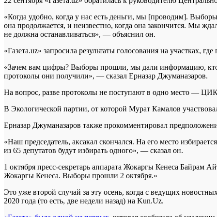
22 сентября «Газета.uz» обратилась к руководителю Централь
«Когда удобно, когда у нас есть деньги, мы [проводим]. Выбор
она продолжается, и неизвестно, когда она закончится. Мы ждал
не должна останавливаться», — объяснил он.
«Газета.uz» запросила результаты голосования на участках, гд
«Зачем вам цифры? Выборы прошли, мы дали информацию, кто 
протоколы они получили», — сказал Ерназар Джуманазаров.
На вопрос, разве протоколы не поступают в одно место — ЦИК, 
В Экологической партии, от которой Мурат Камалов участвовал 
Ерназар Джуманазаров также прокомментировал предположения
«Наш председатель, аксакал скончался. На его место избирается
из 65 депутатов будут избирать одного», — сказал он.
1 октября пресс-секретарь аппарата Жокаргы Кенеса Байрам Ай
Жокаргы Кенеса. Выборы прошли 2 октября.»
Это уже второй случай за эту осень, когда с ведущих новостн
2020 года (то есть, две недели назад) на Kun.Uz.