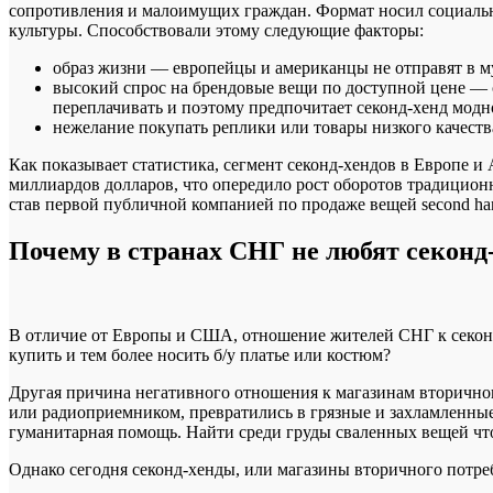
сопротивления и малоимущих граждан. Формат носил социальны
культуры. Способствовали этому следующие факторы:
образ жизни — европейцы и американцы не отправят в му
высокий спрос на брендовые вещи по доступной цене — с
переплачивать и поэтому предпочитает секонд-хенд модн
нежелание покупать реплики или товары низкого качеств
Как показывает статистика, сегмент секонд-хендов в Европе и
миллиардов долларов, что опередило рост оборотов традиционн
став первой публичной компанией по продаже вещей second ha
Почему в странах СНГ не любят секонд
В отличие от Европы и США, отношение жителей СНГ к секонд-
купить и тем более носить б/у платье или костюм?
Другая причина негативного отношения к магазинам вторично
или радиоприемником, превратились в грязные и захламленные
гуманитарная помощь. Найти среди груды сваленных вещей чт
Однако сегодня секонд-хенды, или магазины вторичного потре