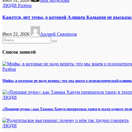
Июл 31, 2026
Яна Моделова
ЛЮДИ
Разбор
Кажется, нет темы, о которой Алишер Кадыров не высказа
Июл 22, 2026
Андрей Скворцов
Список записей
Разбор
Мифы, в которые не надо верить: что мы знаем о психиатрической клиник
ЛЮДИ
«Поющие руки»: как Тамара Ханум превратила танец в театр одного чел
ЛЮДИ