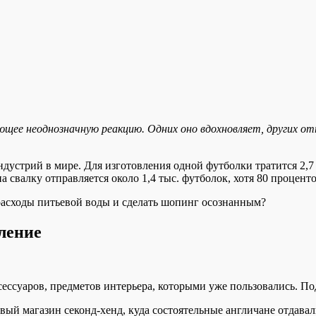
ее неоднозначную реакцию. Одних оно вдохновляет, других отп
устрий в мире. Для изготовления одной футболки тратится 2,7 
а свалку отправляется около 1,4 тыс. футболок, хотя 80 процен
 расходы питьевой воды и сделать шопинг осознанным?
ление
ссуаров, предметов интерьера, которыми уже пользовались. Под
рвый магазин секонд-хенд, куда состоятельные англичане отдава