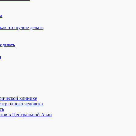
ка
е делать
трической клинике
атр одного человека
ть
иков в Центральной Азии