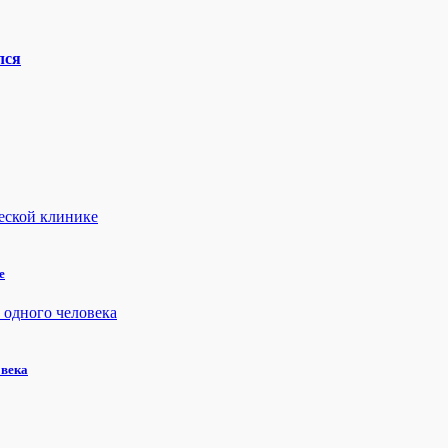
лся
е
овека