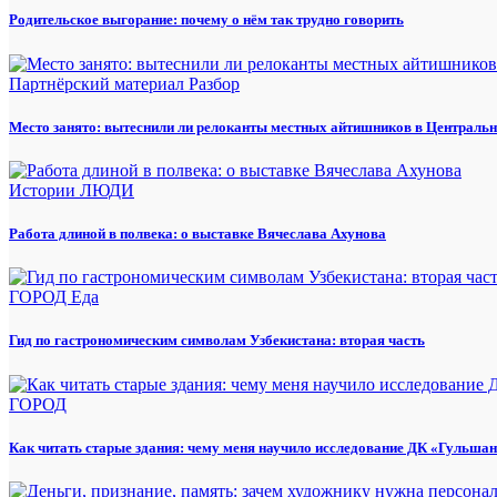
Родительское выгорание: почему о нём так трудно говорить
Партнёрский материал
Разбор
Место занято: вытеснили ли релоканты местных айтишников в Центральн
Истории
ЛЮДИ
Работа длиной в полвека: о выставке Вячеслава Ахунова
ГОРОД
Еда
Гид по гастрономическим символам Узбекистана: вторая часть
ГОРОД
Как читать старые здания: чему меня научило исследование ДК «Гульша