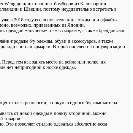
der Wang до принтованных бомберов из Калифорнии.
лландии и Швеции, поэтому неудивительно встретить в
 а уже в 2018 году его основательницы открыли и офлайн-
моно, возможно, привезенных из Японии.
ами: одеждой «ноунейм» и «массмаркет», а также брендовыми
лайн-продаже б/у одежды, обуви и аксессуаров, а также
и проводит поп-ап ярмарки. Второй нацелен на популяризацию
еред тем как занять место на рейле или полке, их
нде нет непригодной к носке одежды.
цента электроэнергии, а покупка одного б/у компьютера
ываясь от новой одежды в пользу вторичной, можно
й товаров.
ю. Это позволяет стильно одеваться абсолютно всем