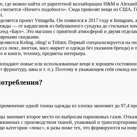
re, где можно найти от раритетной коллаборации H&M и Alexan
считается «Ничего подобного». Сюда привозят вещи из США, Го
п.
яется проект Vintagella. Он появился в 2017 году в Instagram,
дежды — от кардиганов из бабушкиного сундука до стильных ки
хенд «Баул». Это магазин с приятной атмосферой и двумя отдел
улярными скидками.
яются Keling, oling! и Trifstor. Первый специализируется на он
сса люкс, винтаж, масс-маркет и одежда без указания бренда) 
о и книги, технику, предметы интерьера.
опадают новые или использованные вещи в хорошем состоянии. П
 фурнитуру, швы и т. п.). Поэтому в уважающем себя секонд-хе
потребления?
применение одной тонны одежды из хлопка экономит до 97,4 про
ды занимает второе место по выбросам парниковых газов. Отказ
связанных с производством тканей, упаковкой и транспортировко
щи категории «люкс», в разы ниже тех, что формируются на нову