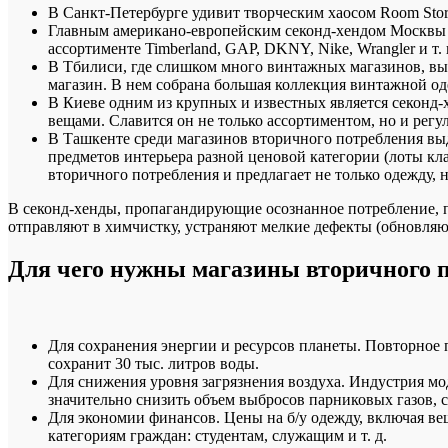
В Санкт-Петербурге удивит творческим хаосом Room Sto
Главным американо-европейским секонд-хендом Москвы 
ассортименте Timberland, GAP, DKNY, Nike, Wrangler и т. 
В Тбилиси, где слишком много винтажных магазинов, выдел
магазин. В нем собрана большая коллекция винтажной о
В Киеве одним из крупных и известных является секонд-
вещами. Славится он не только ассортиментом, но и рег
В Ташкенте среди магазинов вторичного потребления выдел
предметов интерьера разной ценовой категории (лоты кла
вторичного потребления и предлагает не только одежду, н
В секонд-хенды, пропагандирующие осознанное потребление, п
отправляют в химчистку, устраняют мелкие дефекты (обновляют
Для чего нужны магазины вторичного 
Для сохранения энергии и ресурсов планеты. Повторное 
сохранит 30 тыс. литров воды.
Для снижения уровня загрязнения воздуха. Индустрия мо
значительно снизить объем выбросов парниковых газов, 
Для экономии финансов. Цены на б/у одежду, включая ве
категориям граждан: студентам, служащим и т. д.