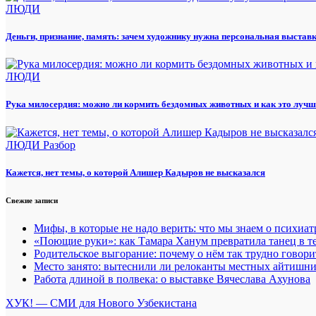
ЛЮДИ
Деньги, признание, память: зачем художнику нужна персональная выстав
ЛЮДИ
Рука милосердия: можно ли кормить бездомных животных и как это лучш
ЛЮДИ
Разбор
Кажется, нет темы, о которой Алишер Кадыров не высказался
Свежие записи
Мифы, в которые не надо верить: что мы знаем о психиа
«Поющие руки»: как Тамара Ханум превратила танец в те
Родительское выгорание: почему о нём так трудно говори
Место занято: вытеснили ли релоканты местных айтишн
Работа длиной в полвека: о выставке Вячеслава Ахунова
ХУК! — СМИ для Нового Узбекистана