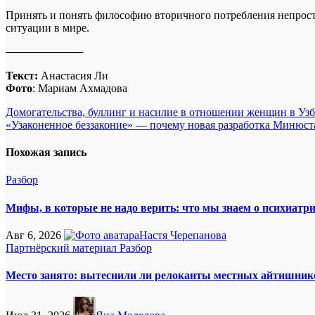
Принять и понять философию вторичного потребления непросто
ситуации в мире.
──────────
Текст:
Анастасия Ли
Фото
: Мариам Ахмадова
Навигация
Домогательства, буллинг и насилие в отношении женщин в Уз
«Узаконенное беззаконие» — почему новая разработка Минюста
по
записям
Похожая запись
Разбор
Мифы, в которые не надо верить: что мы знаем о психиатр
Авг 6, 2026
Настя Черепанова
Партнёрский материал
Разбор
Место занято: вытеснили ли релоканты местных айтишник