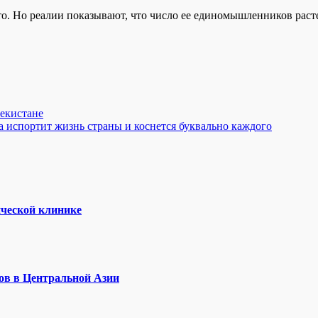
. Но реалии показывают, что число ее единомышленников расте
бекистане
 испортит жизнь страны и коснется буквально каждого
ической клинике
ов в Центральной Азии