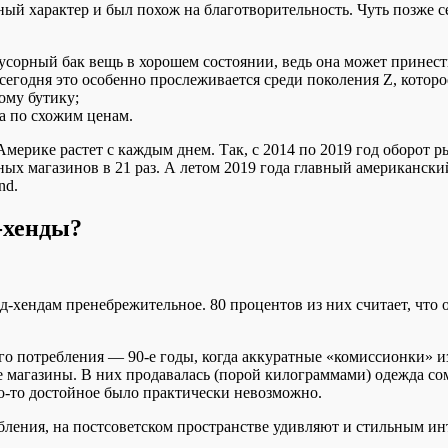
й характер и был похож на благотворительность. Чуть позже се
сорный бак вещь в хорошем состоянии, ведь она может принести
егодня это особенно прослеживается среди поколения Z, которое
ому бутику;
а по схожим ценам.
 Америке растет с каждым днем. Так, с 2014 по 2019 год оборот
ых магазинов в 21 раз. А летом 2019 года главный американский
nd.
-хенды?
хендам пренебрежительное. 80 процентов из них считает, что 
го потребления — 90-е годы, когда аккуратные «комиссионки»
 магазины. В них продавалась (порой килограммами) одежда сом
о-то достойное было практически невозможно.
бления, на постсоветском пространстве удивляют и стильным ин