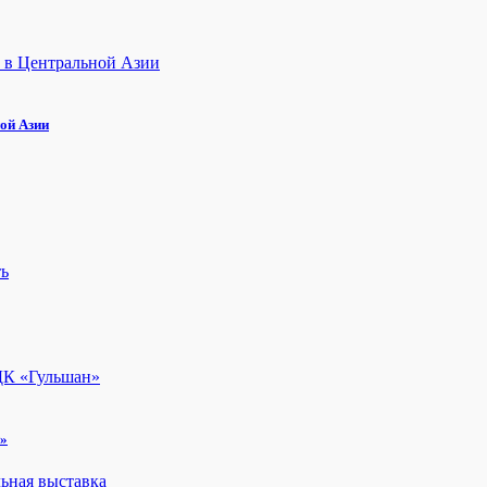
ой Азии
н»