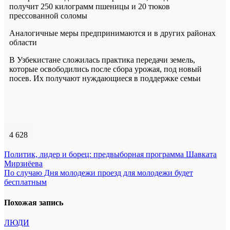
получит 250 килограмм пшеницы и 20 тюков
прессованной соломы
Аналогичные меры предпринимаются и в других районах
области
В Узбекистане сложилась практика передачи земель,
которые освободились после сбора урожая, под новый
посев. Их получают нуждающиеся в поддержке семьи
4 628
Навигация
Политик, лидер и борец: предвыборная программа Шавката
Мирзиёева
по
По случаю Дня молодежи проезд для молодежи будет
записям
бесплатным
Похожая запись
ЛЮДИ