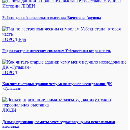
Истории
ЛЮДИ
Работа длиной в полвека: о выставке Вячеслава Ахунова
ГОРОД
Еда
Гид по гастрономическим символам Узбекистана: вторая часть
ГОРОД
Как читать старые здания: чему меня научило исследование ДК
«Гульшан»
ЛЮДИ
Деньги, признание, память: зачем художнику нужна персональная
выставка