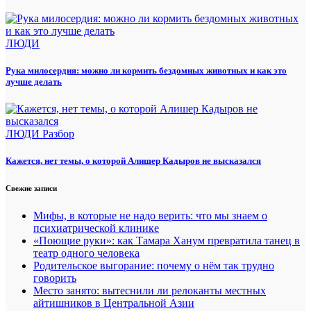
ЛЮДИ
Рука милосердия: можно ли кормить бездомных животных и как это
лучше делать
ЛЮДИ
Разбор
Кажется, нет темы, о которой Алишер Кадыров не высказался
Свежие записи
Мифы, в которые не надо верить: что мы знаем о
психиатрической клинике
«Поющие руки»: как Тамара Ханум превратила танец в
театр одного человека
Родительское выгорание: почему о нём так трудно
говорить
Место занято: вытеснили ли релоканты местных
айтишников в Центральной Азии