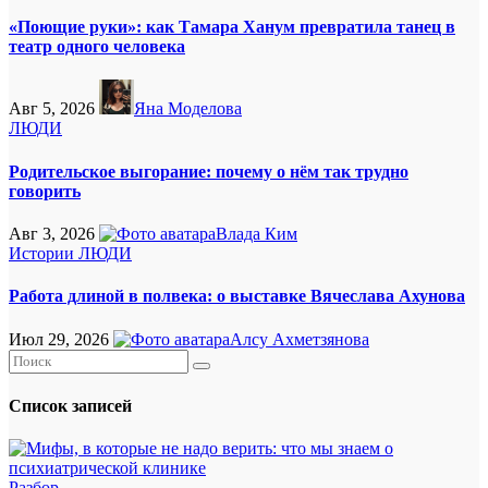
«Поющие руки»: как Тамара Ханум превратила танец в
театр одного человека
Авг 5, 2026
Яна Моделова
ЛЮДИ
Родительское выгорание: почему о нём так трудно
говорить
Авг 3, 2026
Влада Ким
Истории
ЛЮДИ
Работа длиной в полвека: о выставке Вячеслава Ахунова
Июл 29, 2026
Алсу Ахметзянова
Список записей
Разбор