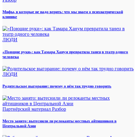
Мифы, в которые не надо верить: что мы знаем о психиатрической
клинике
ЛЮДИ
«Поющие руки»: как Тамара Ханум превратила танец в театр одного
человека
ЛЮДИ
Родительское выгорание: почему о нём так трудно говорить
Партнёрский материал
Разбор
Место занято: вытеснили ли релоканты местных айтишников в
Центральной Азии