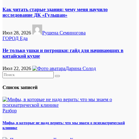
Как читать старые здания: чему меня научило
исследование ДК «Гульшан»
Июл 28, 2026
Рушена Семиногова
ГОРОД
Еда
Не только ушки и потрошки: гайд для начинающих в
китайской кухне
Июл 22, 2026
Дарина Солод
Список записей
Разбор
Мифы, в которые не надо верить: что мы знаем о психиатрической
клинике