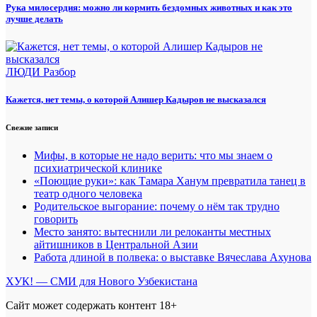
Рука милосердия: можно ли кормить бездомных животных и как это
лучше делать
ЛЮДИ
Разбор
Кажется, нет темы, о которой Алишер Кадыров не высказался
Свежие записи
Мифы, в которые не надо верить: что мы знаем о
психиатрической клинике
«Поющие руки»: как Тамара Ханум превратила танец в
театр одного человека
Родительское выгорание: почему о нём так трудно
говорить
Место занято: вытеснили ли релоканты местных
айтишников в Центральной Азии
Работа длиной в полвека: о выставке Вячеслава Ахунова
ХУК! — СМИ для Нового Узбекистана
Сайт может содержать контент 18+