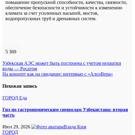
повышение пропускной способности, качества, связности,
обеспечение безопасности и устойчивости к изменению
климата за счет усиленных насыпей, мостов,
водопропускных труб и дренажных систем.
5 369
Навигация
Узбекская АЭС может быть построена с учетом нехватки
воды — Росатом
по
На концерт как на свидание: интервью с «АлоэВера»
записям
Похожая запись
ГОРОД
Еда
Гид по гастрономическим символам Узбекистана: вторая
часть
Июл 29, 2026
Влада Ким
ГОРОД