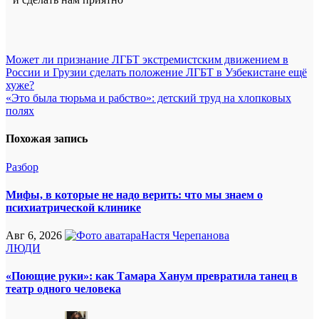
Навигация
Может ли признание ЛГБТ экстремистским движением в
России и Грузии сделать положение ЛГБТ в Узбекистане ещё
по
хуже?
записям
«Это была тюрьма и рабство»: детский труд на хлопковых
полях
Похожая запись
Разбор
Мифы, в которые не надо верить: что мы знаем о
психиатрической клинике
Авг 6, 2026
Настя Черепанова
ЛЮДИ
«Поющие руки»: как Тамара Ханум превратила танец в
театр одного человека