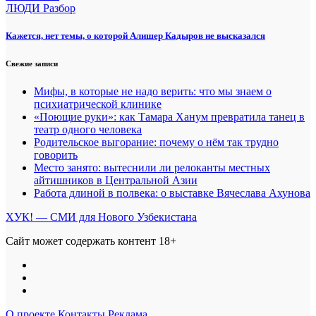
ЛЮДИ
Разбор
Кажется, нет темы, о которой Алишер Кадыров не высказался
Свежие записи
Мифы, в которые не надо верить: что мы знаем о
психиатрической клинике
«Поющие руки»: как Тамара Ханум превратила танец в
театр одного человека
Родительское выгорание: почему о нём так трудно
говорить
Место занято: вытеснили ли релоканты местных
айтишников в Центральной Азии
Работа длиной в полвека: о выставке Вячеслава Ахунова
ХУК! — СМИ для Нового Узбекистана
Сайт может содержать контент 18+
О проекте
Контакты
Реклама