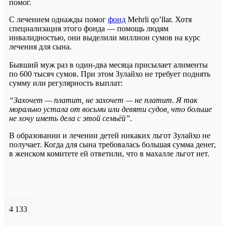
помог.
С лечением однажды помог
фонд
Mehrli qo’llar. Хотя
специализация этого фонда — помощь людям
инвалидностью, они выделили миллион сумов на курс
лечения для сына.
Бывший муж раз в один-два месяца присылает алименты
по 600 тысяч сумов. При этом Зулайхо не требует поднять
сумму или регулярность выплат:
“
Захочет — платит, не захочет — не платит. Я так
морально устала от восьми или девяти судов, что больше
не хочу иметь дела с этой семьёй
”.
В образовании и лечении детей никаких льгот Зулайхо не
получает. Когда для сына требовалась большая сумма денег,
в женском комитете ей ответили, что в махалле льгот нет.
4 133