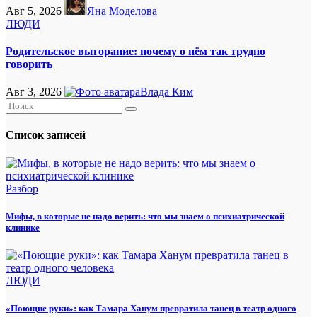
Авг 5, 2026
Яна Моделова
ЛЮДИ
Родительское выгорание: почему о нём так трудно
говорить
Авг 3, 2026
Влада Ким
Список записей
Разбор
Мифы, в которые не надо верить: что мы знаем о психиатрической
клинике
ЛЮДИ
«Поющие руки»: как Тамара Ханум превратила танец в театр одного