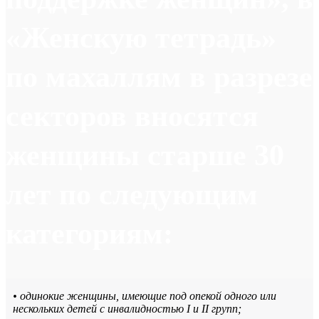
«Женскую тетрадь»
по махаллям в разрезе
секторов вносятся
женщины старше 30
лет по следующим
категориям:
• одинокие женщины, имеющие под опекой одного или
нескольких детей с инвалидностью I и II групп;