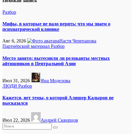
Похожая запись
Разбор
Мифы, в которые не надо верить: что мы знаем о
психиатрической клинике
Авг 6, 2026
Настя Черепанова
Партнёрский материал
Разбор
Место занято: вытеснили ли релоканты местных
айтишников в Центральной Азии
Июл 31, 2026
Яна Моделова
ЛЮДИ
Разбор
Кажется, нет темы, о которой Алишер Кадыров не
высказался
Июл 22, 2026
Андрей Скворцов