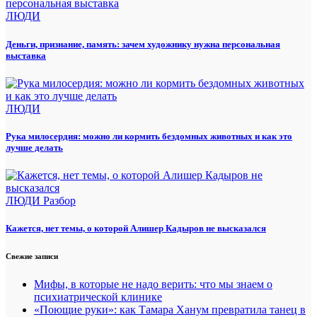
ЛЮДИ
Деньги, признание, память: зачем художнику нужна персональная
выставка
ЛЮДИ
Рука милосердия: можно ли кормить бездомных животных и как это
лучше делать
ЛЮДИ
Разбор
Кажется, нет темы, о которой Алишер Кадыров не высказался
Свежие записи
Мифы, в которые не надо верить: что мы знаем о
психиатрической клинике
«Поющие руки»: как Тамара Ханум превратила танец в