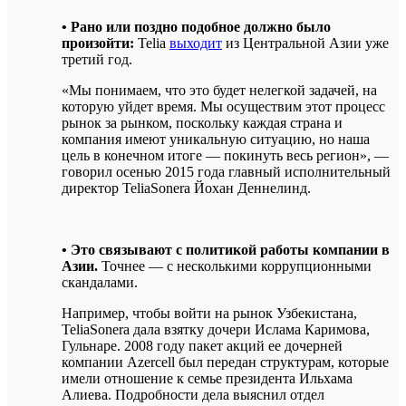
• Рано или поздно подобное должно было
произойти:
Telia
выходит
из Центральной Азии уже
третий год.
«Мы понимаем, что это будет нелегкой задачей, на
которую уйдет время. Мы осуществим этот процесс
рынок за рынком, поскольку каждая страна и
компания имеют уникальную ситуацию, но наша
цель в конечном итоге — покинуть весь регион», —
говорил осенью 2015 года главный исполнительный
директор TeliaSonera Йохан Деннелинд.
• Это связывают с политикой работы компании в
Азии.
Точнее — с несколькими коррупционными
скандалами.
Например, чтобы войти на рынок Узбекистана,
TeliaSonera дала взятку дочери Ислама Каримова,
Гульнаре. 2008 году пакет акций ее дочерней
компании Azercell был передан структурам, которые
имели отношение к семье президента Ильхама
Алиева. Подробности дела выяснил отдел