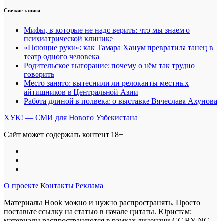
Свежие записи
Мифы, в которые не надо верить: что мы знаем о
психиатрической клинике
«Поющие руки»: как Тамара Ханум превратила танец в
театр одного человека
Родительское выгорание: почему о нём так трудно
говорить
Место занято: вытеснили ли релоканты местных
айтишников в Центральной Азии
Работа длиной в полвека: о выставке Вячеслава Ахунова
ХУК! — СМИ для Нового Узбекистана
Сайт может содержать контент 18+
О проекте
Контакты
Реклама
Материалы Hook можно и нужно распространять. Просто
поставьте ссылку на статью в начале цитаты. Юристам:
материалы распространяются в рамках лицензии
CC BY-NC-