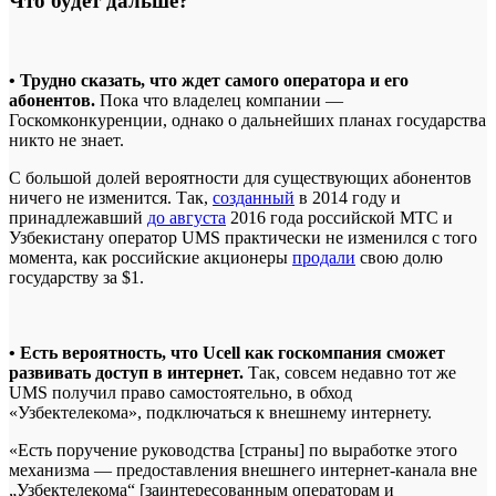
Что будет дальше?
• Трудно сказать, что ждет самого оператора и его
абонентов.
Пока что владелец компании —
Госкомконкуренции, однако о дальнейших планах государства
никто не знает.
С большой долей вероятности для существующих абонентов
ничего не изменится. Так,
созданный
в 2014 году и
принадлежавший
до августа
2016 года российской МТС и
Узбекистану оператор UMS практически не изменился с того
момента, как российские акционеры
продали
свою долю
государству за $1.
• Есть вероятность, что Ucell как госкомпания сможет
развивать доступ в интернет.
Так, совсем недавно тот же
UMS получил право самостоятельно, в обход
«Узбектелекома», подключаться к внешнему интернету.
«Есть поручение руководства [страны] по выработке этого
механизма — предоставления внешнего интернет-канала вне
„Узбектелекома“ [заинтересованным операторам и