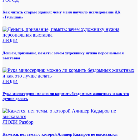
Как читать старые здания: чему меня научило исследование ДК
«Гульшан»
ЛЮДИ
Деньги, признание, память: зачем художнику нужна персональная
выставка
ЛЮДИ
Рука милосердия: можно ли кормить бездомных животных и как это
лучше делать
ЛЮДИ
Разбор
Кажется, нет темы, о которой Алишер Кадыров не высказался