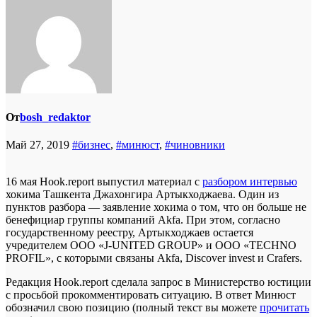
От
bosh_redaktor
Май 27, 2019
#бизнес
,
#минюст
,
#чиновники
16 мая Hook.report выпустил материал с
разбором интервью
хокима Ташкента Джахонгира Артыкходжаева. Один из
пунктов разбора — заявление хокима о том, что он больше не
бенефициар группы компаний Akfa. При этом, согласно
государственному реестру, Артыкходжаев остается
учредителем ООО «J-UNITED GROUP» и OOO «TECHNO
PROFIL», с которыми связаны Akfa, Discover invest и Crafers.
Редакция Hook.report сделала запрос в Министерство юстиции
с просьбой прокомментировать ситуацию. В ответ Минюст
обозначил свою позицию (полный текст вы можете
прочитать