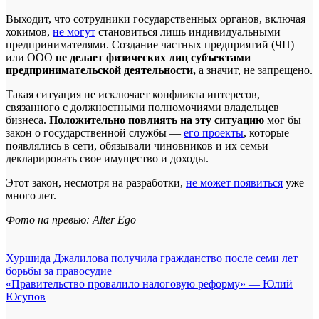
Выходит, что сотрудники государственных органов, включая
хокимов,
не могут
становиться лишь индивидуальными
предпринимателями. Создание частных предприятий (ЧП)
или ООО
не делает физических лиц субъектами
предпринимательской деятельности,
а значит, не запрещено.
Такая ситуация не исключает конфликта интересов,
связанного с должностными полномочиями владельцев
бизнеса.
Положительно повлиять на эту ситуацию
мог бы
закон о государственной службы —
его проекты
, которые
появлялись в сети, обязывали чиновников и их семьи
декларировать свое имущество и доходы.
Этот закон, несмотря на разработки,
не может появиться
уже
много лет.
Фото на превью: Alter Ego
Навигация
Хуршида Джалилова получила гражданство после семи лет
борьбы за правосудие
по
«Правительство провалило налоговую реформу» — Юлий
записям
Юсупов