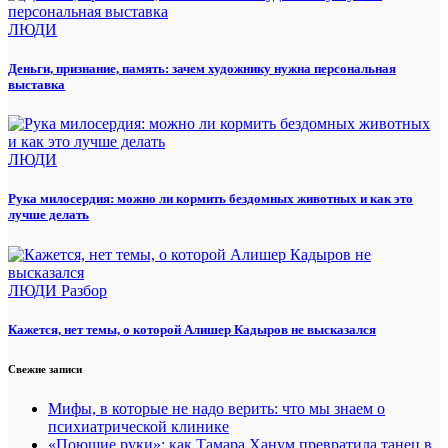
ЛЮДИ
Деньги, признание, память: зачем художнику нужна персональная
выставка
ЛЮДИ
Рука милосердия: можно ли кормить бездомных животных и как это
лучше делать
ЛЮДИ
Разбор
Кажется, нет темы, о которой Алишер Кадыров не высказался
Свежие записи
Мифы, в которые не надо верить: что мы знаем о
психиатрической клинике
«Поющие руки»: как Тамара Ханум превратила танец в