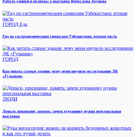
Работа длиной в полвека: о выставке Вячеслава Ахунова
ГОРОД
Еда
Гид по гастрономическим символам Узбекистана: вторая часть
ГОРОД
Как читать старые здания: чему меня научило исследование ДК
«Гульшан»
ЛЮДИ
Деньги, признание, память: зачем художнику нужна персональная
выставка