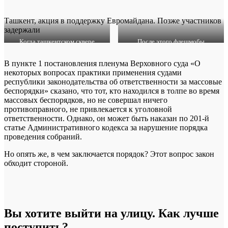
Ташкент, акция в поддержку Евромайдана. Позже участников
задержали
Когда ташкентском сквере
После этого флешмобы
срубили большинство деревьев,
оказались под неформальным
активисты устроили флешмоб
запретом
В пункте 1 постановления пленума Верховного суда «О
некоторых вопросах практики применения судами
республики законодательства об ответственности за массовые
беспорядки» сказано, что тот, кто находился в толпе во время
массовых беспорядков, но не совершал ничего
противоправного, не привлекается к уголовной
ответственности. Однако, он может быть наказан по 201-й
статье Административного кодекса за нарушение порядка
проведения собраний.
Но опять же, в чем заключается порядок? Этот вопрос закон
обходит стороной.
Вы хотите выйти на улицу. Как лучше
поступить?