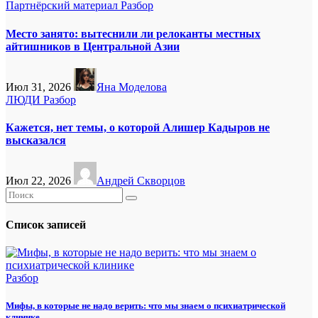
Партнёрский материал
Разбор
Место занято: вытеснили ли релоканты местных
айтишников в Центральной Азии
Июл 31, 2026
Яна Моделова
ЛЮДИ
Разбор
Кажется, нет темы, о которой Алишер Кадыров не
высказался
Июл 22, 2026
Андрей Скворцов
Список записей
Разбор
Мифы, в которые не надо верить: что мы знаем о психиатрической
клинике