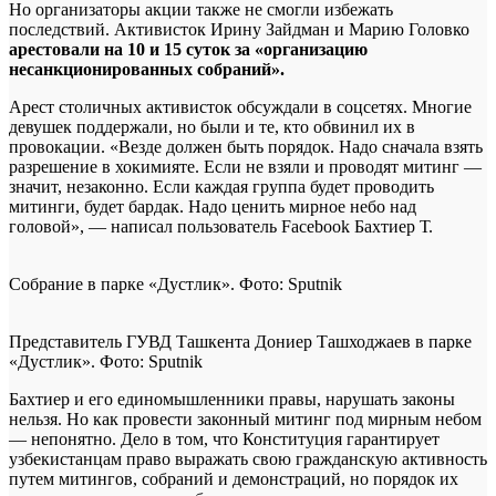
Но организаторы акции также не смогли избежать
последствий. Активисток Ирину Зайдман и Марию Головко
арестовали на 10 и 15 суток за «организацию
несанкционированных собраний».
Арест столичных активисток обсуждали в соцсетях. Многие
девушек поддержали, но были и те, кто обвинил их в
провокации. «Везде должен быть порядок. Надо сначала взять
разрешение в хокимияте. Если не взяли и проводят митинг —
значит, незаконно. Если каждая группа будет проводить
митинги, будет бардак. Надо ценить мирное небо над
головой», — написал пользователь Facebook Бахтиер Т.
Собрание в парке «Дустлик». Фото: Sputnik
Представитель ГУВД Ташкента Дониер Ташходжаев в парке
«Дустлик». Фото: Sputnik
Бахтиер и его единомышленники правы, нарушать законы
нельзя. Но как провести законный митинг под мирным небом
— непонятно. Дело в том, что Конституция гарантирует
узбекистанцам право выражать свою гражданскую активность
путем митингов, собраний и демонстраций, но порядок их