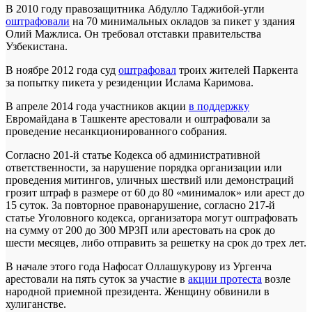
В 2010 году правозащитника Абдулло Таджибой-угли
оштрафовали
на 70 минимальных окладов за пикет у здания
Олий Мажлиса. Он требовал отставки правительства
Узбекистана.
В ноябре 2012 года суд
оштрафовал
троих жителей Паркента
за попытку пикета у резиденции Ислама Каримова.
В апреле 2014 года участников акции
в поддержку
Евромайдана в Ташкенте арестовали и оштрафовали за
проведение несанкционированного собрания.
Согласно 201-й статье Кодекса об административной
ответственности, за нарушение порядка организации или
проведения митингов, уличных шествий или демонстраций
грозит штраф в размере от 60 до 80 «минималок» или арест до
15 суток. За повторное правонарушение, согласно 217-й
статье Уголовного кодекса, организатора могут оштрафовать
на сумму от 200 до 300 МРЗП или арестовать на срок до
шести месяцев, либо отправить за решетку на срок до трех лет.
В начале этого года Нафосат Оллашукурову из Ургенча
арестовали на пять суток за участие в
акции протеста
возле
народной приемной президента. Женщину обвинили в
хулиганстве.