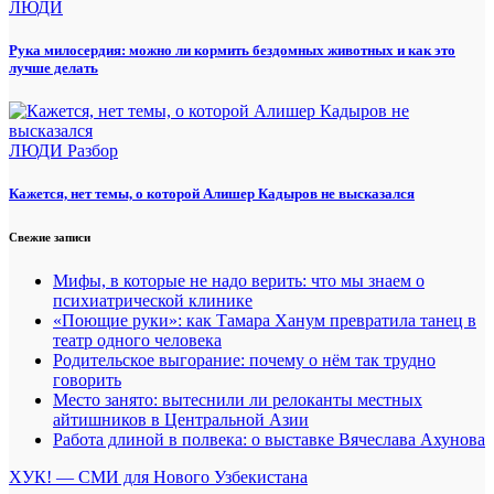
ЛЮДИ
Рука милосердия: можно ли кормить бездомных животных и как это
лучше делать
ЛЮДИ
Разбор
Кажется, нет темы, о которой Алишер Кадыров не высказался
Свежие записи
Мифы, в которые не надо верить: что мы знаем о
психиатрической клинике
«Поющие руки»: как Тамара Ханум превратила танец в
театр одного человека
Родительское выгорание: почему о нём так трудно
говорить
Место занято: вытеснили ли релоканты местных
айтишников в Центральной Азии
Работа длиной в полвека: о выставке Вячеслава Ахунова
ХУК! — СМИ для Нового Узбекистана