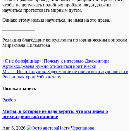
чтобы не допускать подобных проблем, люди должны
научиться протестовать мирным путем.
Однако этому нельзя научиться, не имея на это права.
──────────
Редакция благодарит консультанта по юридическим вопросам
Миракмала Ниязматова
Навигация
«Я не бенефициар»: Почему к интервью Джахонгира
Артыкходжаева нужно относиться критически
по
Мы — Иван Голунов. Задержание независимого журналиста в
записям
России как урок Узбекистану
Похожая запись
Разбор
Мифы, в которые не надо верить: что мы знаем о
психиатрической клинике
Авг 6, 2026
Настя Черепанова