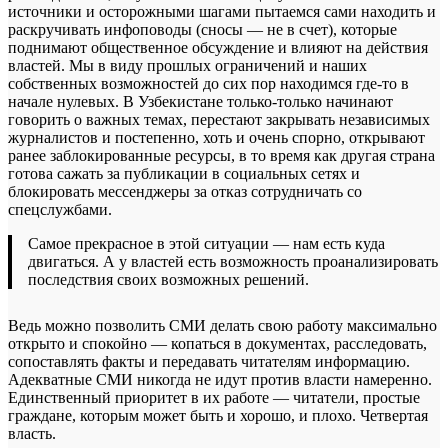
источники и осторожными шагами пытаемся сами находить и
раскручивать инфоповоды (сносы — не в счет), которые
поднимают общественное обсуждение и влияют на действия
властей. Мы в виду прошлых ограничений и наших
собственных возможностей до сих пор находимся где-то в
начале нулевых. В Узбекистане только-только начинают
говорить о важных темах, перестают закрывать независимых
журналистов и постепенно, хоть и очень спорно, открывают
ранее заблокированные ресурсы, в то время как другая страна
готова сажать за публикации в социальных сетях и
блокировать мессенджеры за отказ сотрудничать со
спецслужбами.
Самое прекрасное в этой ситуации — нам есть куда
двигаться. А у властей есть возможность проанализировать
последствия своих возможных решений.
Ведь можно позволить СМИ делать свою работу максимально
открыто и спокойно — копаться в документах, расследовать,
сопоставлять факты и передавать читателям информацию.
Адекватные СМИ никогда не идут против власти намеренно.
Единственный приоритет в их работе — читатели, простые
граждане, которым может быть и хорошо, и плохо. Четвертая
власть.