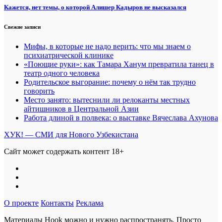
Кажется, нет темы, о которой Алишер Кадыров не высказался
Свежие записи
Мифы, в которые не надо верить: что мы знаем о
психиатрической клинике
«Поющие руки»: как Тамара Ханум превратила танец в
театр одного человека
Родительское выгорание: почему о нём так трудно
говорить
Место занято: вытеснили ли релоканты местных
айтишников в Центральной Азии
Работа длиной в полвека: о выставке Вячеслава Ахунова
ХУК! — СМИ для Нового Узбекистана
Сайт может содержать контент 18+
О проекте
Контакты
Реклама
Материалы Hook можно и нужно распространять. Просто