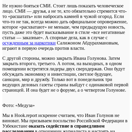
Не нужно бояться СМИ. Стоит лишь показать человеческое
лицо. СМИ — друзья, а не те, кто обязательно стремится что-
то «расшатать» или набросать камней в чужой огород. Если
что-то не так, всегда можно дать официальное опровержение,
которое «расхватают» не меньше, чем предыдущую новость,
пусть даже это будет высказывание в стиле «все негативные
статьи — заказные». А спорные дела, как в случае с
осужденным за наркотики
Салижоном Абдурахмановым,
играют в первую очередь против власти.
С другой стороны, можно закрыть Ивана Голунова. Затем
закрыть второго, третьего. А потом, на выходных, в одном
помещении встретятся лидеры двух сверхдержав. Они будут
обсуждать экономику и инвестиции, светлое будущее,
санкции, мир и дружбу. Только вот в понедельник три
ведущих деловых газеты страны выйдут с одинаковой первой
страницей. И она будет не о форуме, а о четвертом Голунове.
Фото: «Медуза»
Мы в Hook.report искренне считаем, что Иван Голунов не
виноват. Мы призываем посольство Российской Федерации в
Узбекистане
оказать содействие в справедливом
расследовании
в отношении журналиста и настоять на