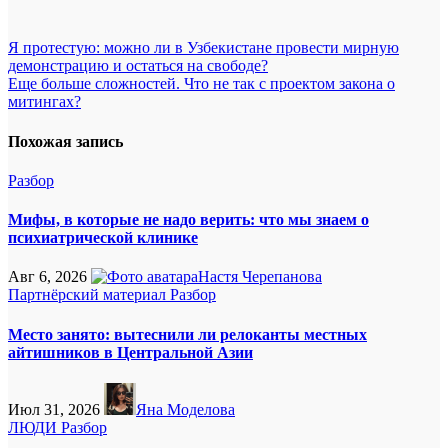
Навигация
Я протестую: можно ли в Узбекистане провести мирную
демонстрацию и остаться на свободе?
по
Еще больше сложностей. Что не так с проектом закона о
записям
митингах?
Похожая запись
Разбор
Мифы, в которые не надо верить: что мы знаем о
психиатрической клинике
Авг 6, 2026
Настя Черепанова
Партнёрский материал
Разбор
Место занято: вытеснили ли релоканты местных
айтишников в Центральной Азии
Июл 31, 2026
Яна Моделова
ЛЮДИ
Разбор