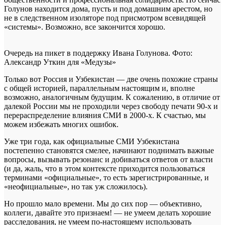
Голунов находится дома, пусть и под домашним арестом, но
не в следственном изоляторе под присмотром всевидящей
«системы». Возможно, все закончится хорошо.
Очередь на пикет в поддержку Ивана Голунова. Фото:
Александр Уткин для «Медузы»
Только вот Россия и Узбекистан — две очень похожие страны
с общей историей, параллельным настоящим и, вполне
возможно, аналогичным будущим. К сожалению, в отличие от
далекой России мы не проходили через свободу печати 90-х и
перераспределение влияния СМИ в 2000-х. К счастью, мы
можем избежать многих ошибок.
Уже три года, как официальные СМИ Узбекистана
постепенно становятся смелее, начинают поднимать важные
вопросы, вызывать резонанс и добиваться ответов от власти
(и да, жаль, что в этом контексте приходится пользоваться
терминами «официальные», то есть зарегистрированные, и
«неофициальные», но так уж сложилось).
Но прошло мало времени. Мы до сих пор — объективно,
коллеги, давайте это признаем! — не умеем делать хорошие
расследования, не умеем по-настоящему использовать