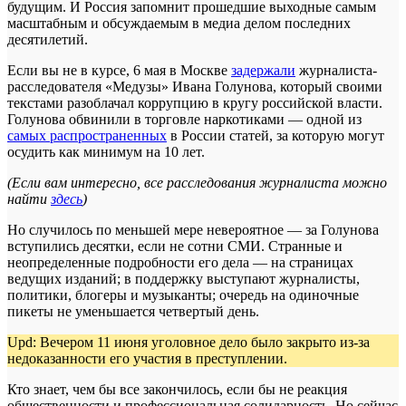
будущим. И Россия запомнит прошедшие выходные самым
масштабным и обсуждаемым в медиа делом последних
десятилетий.
Если вы не в курсе, 6 мая в Москве
задержали
журналиста-
расследователя «Медузы» Ивана Голунова, который своими
текстами разоблачал коррупцию в кругу российской власти.
Голунова обвинили в торговле наркотиками — одной из
самых распространенных
в России статей, за которую могут
осудить как минимум на 10 лет.
(Если вам интересно, все расследования журналиста можно
найти
здесь
)
Но случилось по меньшей мере невероятное — за Голунова
вступились десятки, если не сотни СМИ. Странные и
неопределенные подробности его дела — на страницах
ведущих изданий; в поддержку выступают журналисты,
политики, блогеры и музыканты; очередь на одиночные
пикеты не уменьшается четвертый день.
Upd: Вечером 11 июня уголовное дело было закрыто из-за
недоказанности его участия в преступлении.
Кто знает, чем бы все закончилось, если бы не реакция
общественности и профессиональная солидарность. Но сейчас