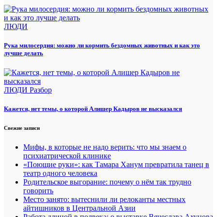
ЛЮДИ
Рука милосердия: можно ли кормить бездомных животных и как это
лучше делать
ЛЮДИ
Разбор
Кажется, нет темы, о которой Алишер Кадыров не высказался
Свежие записи
Мифы, в которые не надо верить: что мы знаем о
психиатрической клинике
«Поющие руки»: как Тамара Ханум превратила танец в
театр одного человека
Родительское выгорание: почему о нём так трудно
говорить
Место занято: вытеснили ли релоканты местных
айтишников в Центральной Азии
Работа длиной в полвека: о выставке Вячеслава Ахунова