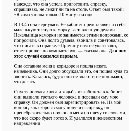
надежде, что она успела приготовить справку,
спрашиваю, не лежит ли та на столе. Ответ был такой:
«Я сама узнала только 10 минут назад».
В 13:45 она вернулась. Ее кабинет представляет из себя
маленькую тесную каморку, заставленную делами.
Начальница каморки не занимается этими вопросами, ее
попросили. Она долго думала, звонила и советовалась,
что писать в справке. «Причину нам не указывают,
ответ пришел по компьютеру», — сказала она.
Для них
этот случай оказался первым.
Она оставила меня в коридоре и пошла искать
начальника. Они долго обсуждали это, он пошел куда-то
звонить. Казалось, будто они не знают и не понимают,
что делать.
Спустя полчаса хаоса и ходьбы из кабинета в кабинет
они вызвали третьего человека и передали ему мою
справку. Он должен был зарегистрировать ее. На мой
вопрос, как скоро я смогу получить справку, он
пренебрежительно похлопал меня по плечу со словами,
что все скоро будет готово. И удалился в неизвестном
направлении.