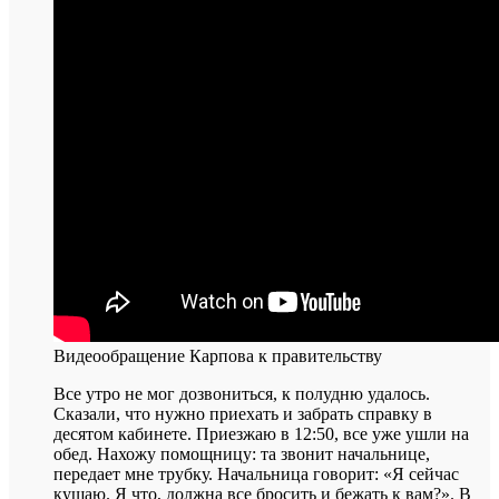
Видеообращение Карпова к правительству
Все утро не мог дозвониться, к полудню удалось.
Сказали, что нужно приехать и забрать справку в
десятом кабинете. Приезжаю в 12:50, все уже ушли на
обед. Нахожу помощницу: та звонит начальнице,
передает мне трубку. Начальница говорит: «Я сейчас
кушаю. Я что, должна все бросить и бежать к вам?». В