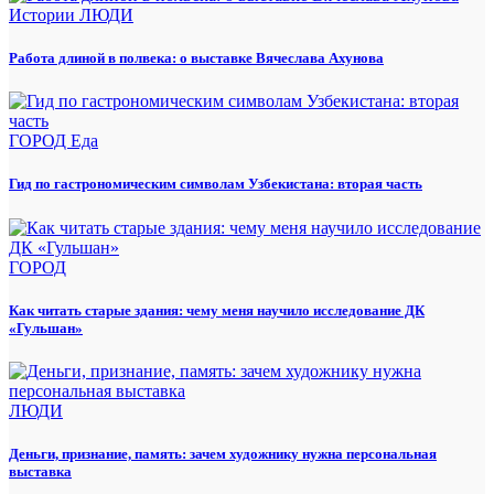
Истории
ЛЮДИ
Работа длиной в полвека: о выставке Вячеслава Ахунова
ГОРОД
Еда
Гид по гастрономическим символам Узбекистана: вторая часть
ГОРОД
Как читать старые здания: чему меня научило исследование ДК
«Гульшан»
ЛЮДИ
Деньги, признание, память: зачем художнику нужна персональная
выставка