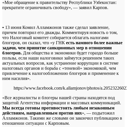
«Мое обращение к правительству Республики Узбекистан:
прекратите ограничивать свободу», — заявил Карпов.
•
13 июня Комил Алламжонов также сделал заявление,
причем повторил его дважды. Комментируя новость о том,
что Налоговый комитет собирается облагать налогами
блогеров, он сказал, что «у ГНК
есть намного более важные
задачи, чем принятие санкционных мер в отношении
блогеров.
Для общества и экономики будет гораздо больше
пользы, если наши налоговики займутся решением таких
актуальных вопросов, как устранение коррупции в системе
налоговых органов и борьба с «теневой» экономикой, чем
привлечение к налогообложению блогеров и применение к
ним насилия».
https://www.facebook.com/k.allamjonov/photos/a.20523226
«Все журналисты и блогеры нашей страны находятся под
защитой Агентства информации и массовых коммуникаций.
Мы всегда готовы противостоять любым незаконным
действиям, направленным против них
», — подытожил
Алламжонов. Такими же словами он закончил публикацию в
отношении ситуации с Карповым.