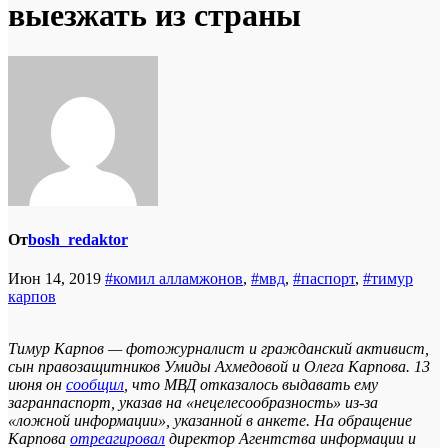
выезжать из страны
От
bosh_redaktor
Июн 14, 2019
#комил алламжонов
,
#мвд
,
#паспорт
,
#тимур
карпов
Тимур Карпов — фотожурналист и гражданский активист,
сын правозащитников Умиды Ахмедовой и Олега Карпова. 13
июня он
сообщил
, что МВД отказалось выдавать ему
загранпаспорт, указав на «нецелесообразность» из-за
«ложной информации», указанной в анкете. На обращение
Карпова
отреагировал
директор Агентства информации и