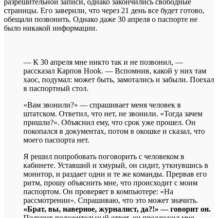
разрешительной записи, однако закончились свободные
страницы. Его заверили, что через 21 день все будет готово,
обещали позвонить. Однако даже 30 апреля о паспорте не
было никакой информации.
— К 30 апреля мне никто так и не позвонил, —
рассказал Карпов Hook. — Вспомнив, какой у них там
хаос, подумал: может быть, замотались и забыли. Поехал
в паспортный стол.
«Вам звонили?» — спрашивает меня человек в
штатском. Ответил, что нет, не звонили. «Тогда зачем
пришли?». Объяснил ему, что срок уже прошел. Он
покопался в документах, потом в окошке и сказал, что
моего паспорта нет.
Я решил попробовать поговорить с человеком в
кабинете. Уставший и хмурый, он сидит, уткнувшись в
монитор, и раздает одни и те же команды. Прервав его
ритм, прошу объяснить мне, что происходит с моим
паспортом. Он проверяет в компьютере: «На
рассмотрении». Спрашиваю, что это может значить.
«Брат, вы, наверное, журналист, да?!» — говорит он.
Получив положительный ответ, он предложил мне