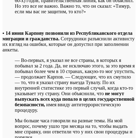
60-х) годов, правительственная линия, как он объяснил.
Но это все не важно. Важно то, что он сказал: «Тимур,
если мы вас не защитим, то кто?»
• 14 июня Карпову позвонили из
Республиканского отдела
миграции и гражданства.
Сотрудники разъяснили активисту
их взгляд на ошибки, которые он допустил при заполнении
анкеты.
— Во-первых, я указал не все страны, в которых я
побывал за 2 года. Да, не исключаю этого, за это время я
побывал более чем в 10 странах, какую-то мог упустить,
— продолжает Карпов. — Следующее, что их смутило
— то, что я указал страну выезда Тувалу. По их
внутренней статистике это первый случай, когда кто-то
указывает эту страну. Они объяснили, что
не могут
выпускать всех куда попало в целях государственной
безопасности,
имея ввиду антитеррористическую
процедуру.
Мы больше часа говорили на разные темы. На мой
вопрос, почему ушло три месяца на то, чтобы выдать
мне справку, они ответили что у них свои процедуры и
порядки.