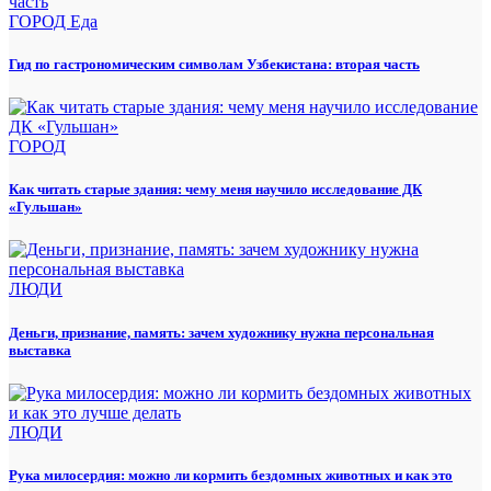
ГОРОД
Еда
Гид по гастрономическим символам Узбекистана: вторая часть
ГОРОД
Как читать старые здания: чему меня научило исследование ДК
«Гульшан»
ЛЮДИ
Деньги, признание, память: зачем художнику нужна персональная
выставка
ЛЮДИ
Рука милосердия: можно ли кормить бездомных животных и как это