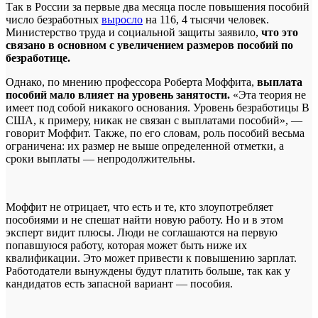
Так в России за первые два месяца после повышения пособий
число безработных
выросло
на 116, 4 тысячи человек.
Министерство труда и социальной защиты заявило,
что это
связано в основном с увеличением размеров пособий по
безработице.
Однако, по мнению профессора Роберта Моффита,
выплата
пособий мало влияет на уровень занятости.
«Эта теория не
имеет под собой никакого основания. Уровень безработицы В
США, к примеру, никак не связан с выплатами пособий», —
говорит Моффит. Также, по его словам, роль пособий весьма
ограничена: их размер не выше определенной отметки, а
сроки выплаты — непродолжительны.
Моффит не отрицает, что есть и те, кто злоупотребляет
пособиями и не спешат найти новую работу. Но и в этом
эксперт видит плюсы. Люди не соглашаются на первую
попавшуюся работу, которая может быть ниже их
квалификации. Это может привести к повышению зарплат.
Работодатели вынуждены будут платить больше, так как у
кандидатов есть запасной вариант — пособия.