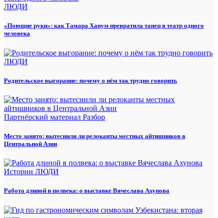
ЛЮДИ
«Поющие руки»: как Тамара Ханум превратила танец в театр одного
человека
ЛЮДИ
Родительское выгорание: почему о нём так трудно говорить
Партнёрский материал
Разбор
Место занято: вытеснили ли релоканты местных айтишников в
Центральной Азии
Истории
ЛЮДИ
Работа длиной в полвека: о выставке Вячеслава Ахунова