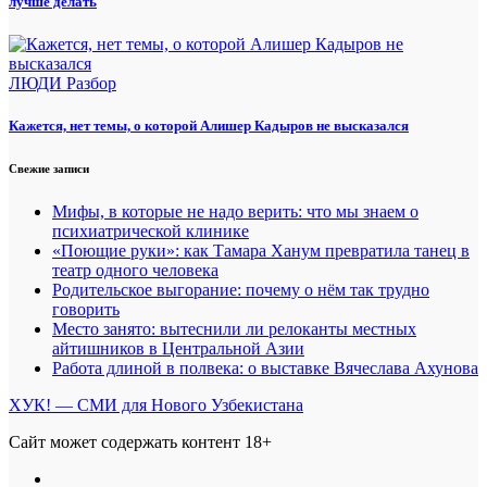
лучше делать
ЛЮДИ
Разбор
Кажется, нет темы, о которой Алишер Кадыров не высказался
Свежие записи
Мифы, в которые не надо верить: что мы знаем о
психиатрической клинике
«Поющие руки»: как Тамара Ханум превратила танец в
театр одного человека
Родительское выгорание: почему о нём так трудно
говорить
Место занято: вытеснили ли релоканты местных
айтишников в Центральной Азии
Работа длиной в полвека: о выставке Вячеслава Ахунова
ХУК! — СМИ для Нового Узбекистана
Сайт может содержать контент 18+