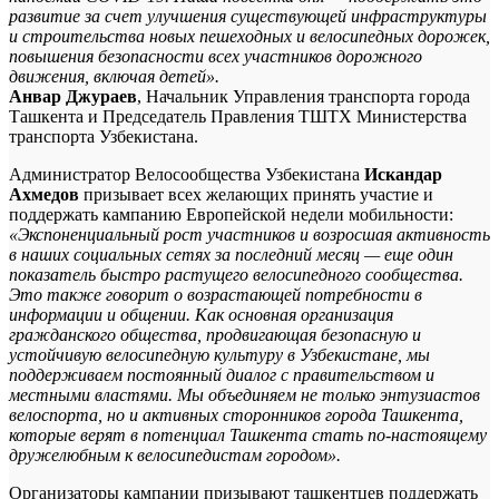
развитие за счет улучшения существующей инфраструктуры
и строительства новых пешеходных и велосипедных дорожек,
повышения безопасности всех участников дорожного
движения, включая детей».
Анвар Джураев
, Начальник Управления транспорта города
Ташкента и Председатель Правления ТШТХ Министерства
транспорта Узбекистана.
Администратор Велосообщества Узбекистана
Искандар
Ахмедов
призывает всех желающих принять участие и
поддержать кампанию Европейской недели мобильности:
«Экспоненциальный рост участников и возросшая активность
в наших социальных сетях за последний месяц — еще один
показатель быстро растущего велосипедного сообщества.
Это также говорит о возрастающей потребности в
информации и общении. Как основная организация
гражданского общества, продвигающая безопасную и
устойчивую велосипедную культуру в Узбекистане, мы
поддерживаем постоянный диалог с правительством и
местными властями. Мы объединяем не только энтузиастов
велоспорта, но и активных сторонников города Ташкента,
которые верят в потенциал Ташкента стать по-настоящему
дружелюбным к велосипедистам городом».
Организаторы кампании призывают ташкентцев поддержать