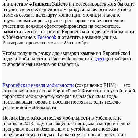
инициативу
#ТашкентЗаВело
и протестировать хотя бы одну
из улиц своего ежедневного маршрута на велосипеде, чтобы
помочь создать велокарту концепции столицы и заодно
поучаствовать в розыгрыше трех городских велосипедов:
участники должны сфотографироваться на велосипеде,
разместить его на странице Европейской недели мобильности
в Узбекистане в
Facebook
и отметить название улицы.
Розыгрыш призов состоится 23 сентября.
Чтобы получить рамку для аватарки кампании Европейской
недели мобильности в Facebook, щелкните
здесь
(и выберите
#ЕвропейскаяНеделяМобильности).
Европейская неделя мобильности
(сокращенно EНМ) — это
ежегодная инициатива Европейской Комиссии по устойчивой
городской мобильности, которая началась с 2002 года,
призывающая города и поселки посвятить одну неделю
устойчивой мобильности.
Первая Европейская неделя мобильности в Узбекистане
прошла в 2019 году, посвященная поездкам в метро и пеших
прогулкам как на безопасным и устойчивым способам
передвижения в городах. Ташкент участвовал в кампании