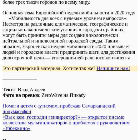
более трех тысяч городов по всему миру.
Основная тема Европейской недели мобильности в 2020 году
— «Мобильность для всех с нулевым уровнем выбросов».
Несмотря на различные климатические, географические и
социально-экономические условия в городских районах,
могут быть приняты меры для создания экологически
нейтральной и инклюзивной городской среды. Таким
образом, Европейская неделя мобильности-2020 призывает
людей и городские власти предпринять шаги для достижения
долгосрочной цели — углеродно-нейтрального континента.
Это партнерский материал. Хотите так же?
Напишите нам!
──────────
Текст
: Влад Авдеев
Фото на превью
: ZeroWave на Пикабу
Навигация
Помоги детям с аутизмом, пробежав Самаркандский
полумарафон
по
«Вы с кем, господин гендиректор?» — открытое письмо
записям
коллектива мультипликаторов о проблемах с руководством
«Узбеккино»