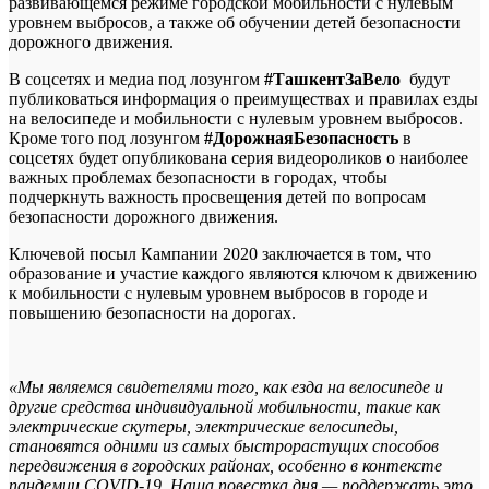
развивающемся режиме городской мобильности с нулевым
уровнем выбросов, а также об обучении детей безопасности
дорожного движения.
В соцсетях и медиа под лозунгом
#ТашкентЗаВело
будут
публиковаться информация о преимуществах и правилах езды
на велосипеде и мобильности с нулевым уровнем выбросов.
Кроме того под лозунгом
#ДорожнаяБезопасность
в
соцсетях будет опубликована серия видеороликов о наиболее
важных проблемах безопасности в городах, чтобы
подчеркнуть важность просвещения детей по вопросам
безопасности дорожного движения.
Ключевой посыл Кампании 2020 заключается в том, что
образование и участие каждого являются ключом к движению
к мобильности с нулевым уровнем выбросов в городе и
повышению безопасности на дорогах.
«Мы являемся свидетелями того, как езда на велосипеде и
другие средства индивидуальной мобильности, такие как
электрические скутеры, электрические велосипеды,
становятся одними из самых быстрорастущих способов
передвижения в городских районах, особенно в контексте
пандемии
COVID
-19. Наша повестка дня — поддержать это