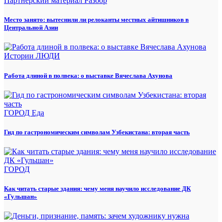
Партнёрский материал
Разбор
Место занято: вытеснили ли релоканты местных айтишников в
Центральной Азии
Истории
ЛЮДИ
Работа длиной в полвека: о выставке Вячеслава Ахунова
ГОРОД
Еда
Гид по гастрономическим символам Узбекистана: вторая часть
ГОРОД
Как читать старые здания: чему меня научило исследование ДК
«Гульшан»