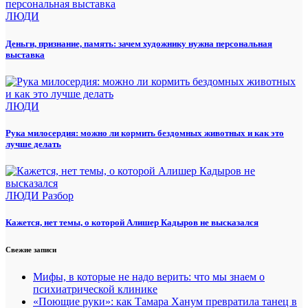
ЛЮДИ
Деньги, признание, память: зачем художнику нужна персональная
выставка
ЛЮДИ
Рука милосердия: можно ли кормить бездомных животных и как это
лучше делать
ЛЮДИ
Разбор
Кажется, нет темы, о которой Алишер Кадыров не высказался
Свежие записи
Мифы, в которые не надо верить: что мы знаем о
психиатрической клинике
«Поющие руки»: как Тамара Ханум превратила танец в