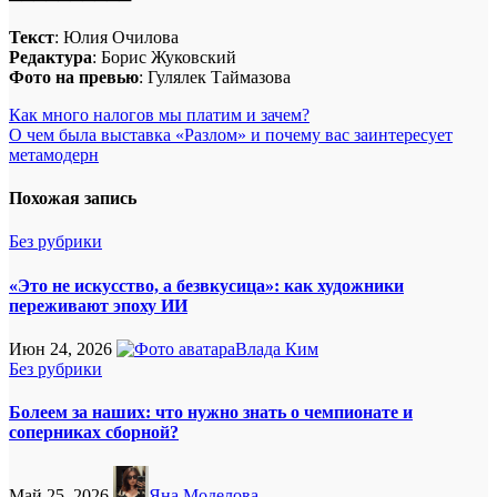
Текст
: Юлия Очилова
Редактура
: Борис Жуковский
Фото на превью
: Гулялек Таймазова
Навигация
Как много налогов мы платим и зачем?
О чем была выставка «Разлом» и почему вас заинтересует
по
метамодерн
записям
Похожая запись
Без рубрики
«Это не искусство, а безвкусица»: как художники
переживают эпоху ИИ
Июн 24, 2026
Влада Ким
Без рубрики
Болеем за наших: что нужно знать о чемпионате и
соперниках сборной?
Май 25, 2026
Яна Моделова