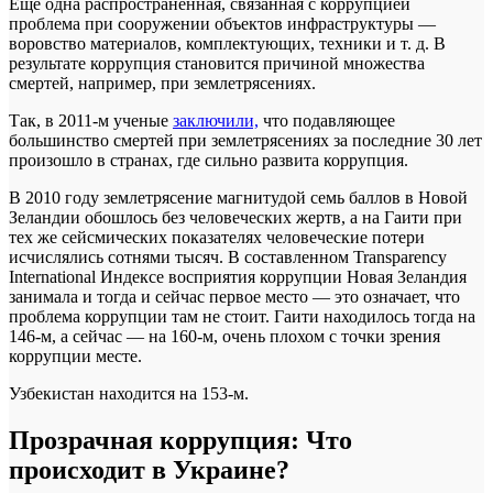
Еще одна распространенная, связанная с коррупцией
проблема при сооружении объектов инфраструктуры —
воровство материалов, комплектующих, техники и т. д. В
результате коррупция становится причиной множества
смертей, например, при землетрясениях.
Так, в 2011-м ученые
заключили,
что подавляющее
большинство смертей при землетрясениях за последние 30 лет
произошло в странах, где сильно развита коррупция.
В 2010 году землетрясение магнитудой семь баллов в Новой
Зеландии обошлось без человеческих жертв, а на Гаити при
тех же сейсмических показателях человеческие потери
исчислялись сотнями тысяч. В составленном Transparency
International Индексе восприятия коррупции Новая Зеландия
занимала и тогда и сейчас первое место — это означает, что
проблема коррупции там не стоит. Гаити находилось тогда на
146-м, а сейчас — на 160-м, очень плохом с точки зрения
коррупции месте.
Узбекистан находится на 153-м.
Прозрачная коррупция: Что
происходит в Украине?