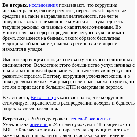
Во-вторых,
исследования
показывают, что коррупция
искажает распределение ресурсов, переключая бюджетные
средства на такие направления деятельности, где легче
получить взятки и незаконные комиссии — туда, где есть
текущие расходы, связанные с капиталовложениями. Во
многих случаях перераспределение ресурсов увеличивает
бремя, ложащееся на бедных, таким образом бесплатная
медицина, образование, школы в регионах или дороги
находятся в упадке.
Именно коррупция породила нехватку конкурентоспособных
специалистов. Вследствие этого большинство услуг, начиная с
такси и заканчивая образованием, по качеству явно уступают
развитым странам. Поэтому коррупция усложняет жизнь и в
повседневных вещах. Например, если права можно купить, то
это явно приведет к большим ДТП и смертям на дорогах.
В частности,
Вито Танци
указывает на то, что коррупция
стимулирует неравенство в распределении доходов и бедность
широких слоев населения.
В-третьих,
в 2020 году уровень
теневой экономики
Узбекистана
оценили
в 245 трлн сумов, или 48 процентов от
ВВП. «Теневая экономика опирается на коррупцию, в то же
время коррупция является главной составляющей теневой