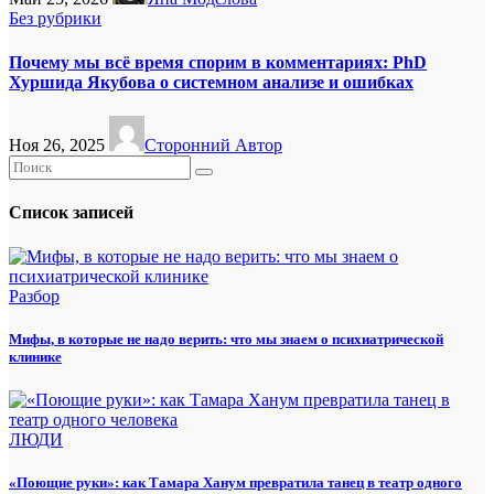
Без рубрики
Почему мы всё время спорим в комментариях: PhD
Хуршида Якубова о системном анализе и ошибках
Ноя 26, 2025
Сторонний Автор
Список записей
Разбор
Мифы, в которые не надо верить: что мы знаем о психиатрической
клинике
ЛЮДИ
«Поющие руки»: как Тамара Ханум превратила танец в театр одного