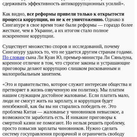
сдерживать эффективность антикоррупционных усилий».
Как видно,
все реформы привели только к открытости
процесса коррупции, но не к ее уничтожению.
Однако в
Сингапуре в свое время тоже были реформы — гораздо более
жесткие, чем в Украине, а их итогом стало полное
искоренение коррупции.
Существует множество споров и исследований, почему
Сингапуру удалось то, что не удается другим странам годами.
По словам
сына Ли Куан Ю, премьер-министра Ли Сяньлуна,
коренное отличие в том, что строгие законы и устрашающие
приговоры делают коррупцию слишком рискованным и
малоприбыльным занятием.
«Это и правительство, которое служит интересам общества и
претворяет в жизнь озвученную им политику. Мы платим
нашим служащим достойное жалованье. Если платить мало,
люди не смогут жить на зарплату, и коррупция будет
неизбежной, как бы вы ни старались победить ее. Это
проблема Китая — жалованье у чиновников невысокое, а
возможности заработать есть. И никакие приговоры к
смертной казни не помогают. Но нельзя решить проблему,
просто повысив зарплаты чиновников. Нужно сделать
систему госуправления прозрачной и ограничить свободу