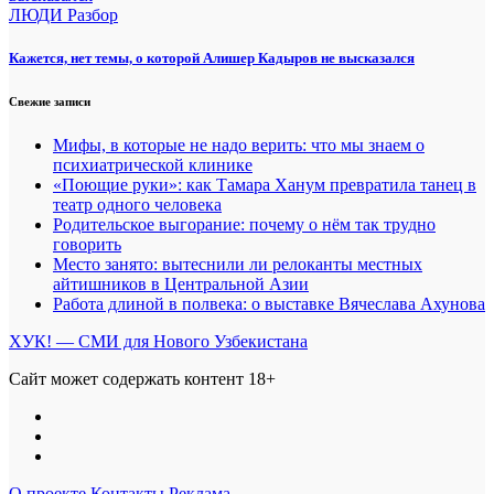
ЛЮДИ
Разбор
Кажется, нет темы, о которой Алишер Кадыров не высказался
Свежие записи
Мифы, в которые не надо верить: что мы знаем о
психиатрической клинике
«Поющие руки»: как Тамара Ханум превратила танец в
театр одного человека
Родительское выгорание: почему о нём так трудно
говорить
Место занято: вытеснили ли релоканты местных
айтишников в Центральной Азии
Работа длиной в полвека: о выставке Вячеслава Ахунова
ХУК! — СМИ для Нового Узбекистана
Сайт может содержать контент 18+
О проекте
Контакты
Реклама