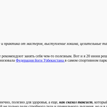
я и практика от мастеров, выступление хокима, целительные т
ые рекомендуют занять себя чем-то полезным. Вот и я 20 июня р
анизовала
Федерация йоги Узбекистана
в самом спортивном парк
онечно, полезно для здоровья, а еще,
как сказал таксист
, которы
й не только ради стройного тела и правильного дыхания, но и 