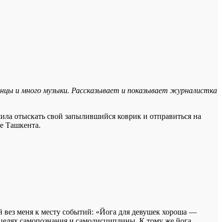
анцы и много музыки. Рассказывает и показывает журналистка
ешила отыскать свой запылившийся коврик и отправиться на
е Ташкента.
й вез меня к месту событий: «Йога для девушек хороша —
в целях самопознания и самодисциплины. К тому же йога