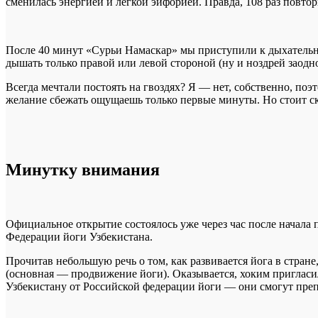
сменилась энергией и легкой эйфорией. Правда, 108 раз повтор
После 40 минут «Сурьи Намаскар» мы приступили к дыхательно
дышать только правой или левой стороной (ну и ноздрей заодн
Всегда мечтали постоять на гвоздях? Я — нет, собственно, по
желание сбежать ощущаешь только первые минуты. Но стоит ско
Минутку внимания
Официальное открытие состоялось уже через час после начал
Федерации йоги Узбекистана.
Прочитав небольшую речь о том, как развивается йога в стран
(основная — продвижение йоги). Оказывается, хоким пригласил
Узбекистану от Российской федерации йоги — они смогут препо