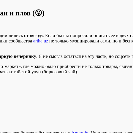
и и плов (
😮
)
дии лились отовсюду. Если бы вы попросили описать ее в двух с
ники сообщества
artha.uz
не только музицировали сами, но и беспл
аркую вечеринку
. Я не смогла остаться на эту часть, но соцсет
-маркет», где можно было приобрести не только товары, связан
ать китайский улун (бирюзовый чай).
чешского бисера я бы отправила к
Amoryfe
. Не могу сказать, чт