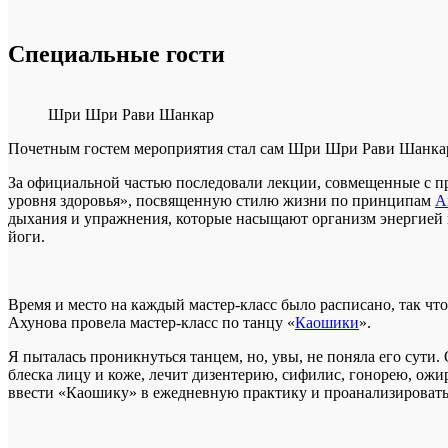
Специальные гости
Шри Шри Рави Шанкар
Почетным гостем мероприятия стал сам Шри Шри Рави Шанкар, 
За официальной частью последовали лекции, совмещенные с п
уровня здоровья», посвященную стилю жизни по принципам
А
дыхания и упражнения, которые насыщают организм энергией 
йоги.
Время и место на каждый мастер-класс было расписано, так чт
Ахунова провела мастер-класс по танцу «
Каошики
».
Я пыталась проникнуться танцем, но, увы, не поняла его сути
блеска лицу и коже, лечит
дизентерию, сифилис, гонорею, ожир
ввести «Каошику» в ежедневную практику и проанализировать ш