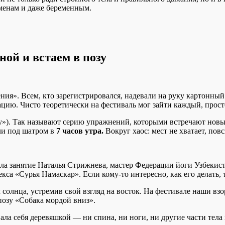
менам и даже беременным.
ой и встаем в позу
ния». Всем, кто зарегистрировался, надевали на руку картонный
цию. Чисто теоретически на фестиваль мог зайти каждый, просто
у»). Так называют серию упражнений, которыми встречают новы
али под шатром в
7 часов утра.
Вокруг хаос: мест не хватает, пов
ела занятие Наталья Стрижнева, мастер Федерации йоги Узбекист
кса «Сурья Намаскар». Если кому-то интересно, как его делать,
 солнца, устремив свой взгляд на восток. На фестивале наши вз
позу «Собака мордой вниз».
ала себя деревяшкой — ни спина, ни ноги, ни другие части тела 