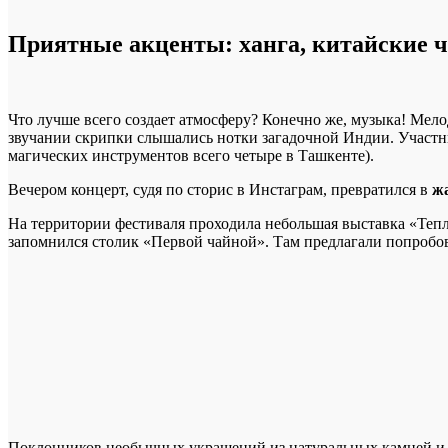
Приятные акценты: ханга, китайские ча
Что лучше всего создает атмосферу? Конечно же, музыка! Мело
звучании скрипки слышались нотки загадочной Индии. Участ
магических инструментов всего четыре в Ташкенте).
Вечером концерт, судя по сторис в Инстаграм, превратился в
ж
На территории фестиваля проходила небольшая выставка «Тепло
запомнился столик «Первой чайной». Там предлагали попробов
Поклонников необычных украшений из натуральных камней и 