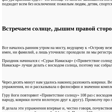
подходит всем без исключения: пожилым людям, детям, спортс
Встречаем солнце, дышим правой сторон
Все началось ранним утром на мосту, ведущему к «Острову везе
имен, ни фамилий, а лишь уточняли: проходили ли мы регистра
Праздник начинался с «Сурьи Намаскар» («Приветствие солнц
Намаскар» лучше делать с восходом солнца, поэтому нас собр
Через десять минут нам удалось наконец разложить коврики. В
упражнения, но и рассказывала о философии и значении компле
Гуру йоги повторяют «Приветствие солнцу» 108 раз с восходом
народу, коврики почти вплотную друг к другу). Промолчу про 
Я делала эти упражнения впервые и, честно говоря, почувствов