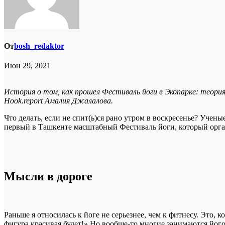
От
bosh_redaktor
Июн 29, 2021
История о том, как прошел Фестиваль йоги в Экопарке: теори
Hook.report Амалия Джалалова.
Что делать, если не спит(ь)ся рано утром в воскресенье? Учен
первый в Ташкенте масштабный Фестиваль йоги, который орг
Мысли в дороге
Раньше я относилась к йоге не серьезнее, чем к фитнесу. Это, к
фигура красивая будет!» Но вообще-то многие занимаются його