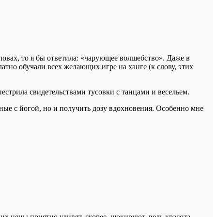
ловах, то я бы ответила: «чарующее волшебство». Даже в
атно обучали всех желающих игре на ханге (к слову, этих
ь пестрила свидетельствами тусовки с танцами и весельем.
ные с йогой, но и получить дозу вдохновения. Особенно мне
о их цены приятно удивят, скорее, шокируют, ведь красота