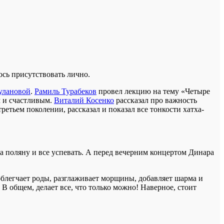
сь присутствовать лично.
улановой
.
Рамиль Турабеков
провел лекцию на тему «Четыре
м и счастливым.
Виталий Косенко
рассказал про важность
 третьем поколении, рассказал и показал все тонкости хатха-
а поляну и все успевать. А перед вечерним концертом Динара
 облегчает роды, разглаживает морщины, добавляет шарма и
. В общем, делает все, что только можно! Наверное, стоит