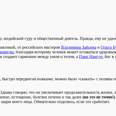
индийский гуру и общественный деятель. Правда, ему не удало
рактикой, от российских мастеров
Владимира Зайцева
и
Ольги Б
юрведы
, благодаря которому человек может оставаться здоровы
и создают гармонию между умом и телом, а
Пави Нангур
, йог в
о, быстро передвигая ножками, можно было «скакать» с поляны н
. Однако говорят, что он увеличивает продолжительность жизни,
ение, истощение, болезни печени и так далее
(но это не точно!)
арм моего лица. Обязательно поделюсь, если это сработает.