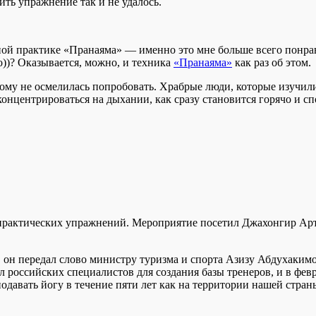
ить упражнение так и не удалось.
й практике «Пранаяма» — именно это мне больше всего понрави
о))? Оказывается, можно, и техника
«Пранаяма»
как раз об этом.
этому не осмелилась попробовать. Храбрые люди, которые изучи
нцентрироваться на дыхании, как сразу становится горячо и сп
а практических упражнений. Мероприятие посетил Джахонгир Ар
е, он передал слово министру туризма и спорта Азизу Абдухаким
 российских специалистов для создания базы тренеров, и в февр
давать йогу в течение пяти лет как на территории нашей страны