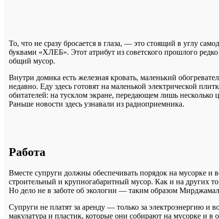
То, что не сразу бросается в глаза, — это стоящий в углу с
буквами «ХЛЕБ». Этот атрибут из советского прошлого редко
общий мусор.
Внутри домика есть железная кровать, маленький обогревате
недавно. Еду здесь готовят на маленькой электрической плит
обитателей: на тусклом экране, передающем лишь несколько ц
Раньше новости здесь узнавали из радиоприемника.
Работа
Вместе супруги должны обеспечивать порядок на мусорке и в
строительный и крупногабаритный мусор. Как и на других точ
Но дело не в заботе об экологии — таким образом Мирджамал-
Супруги не платят за аренду — только за электроэнергию и во
макулатура и пластик, которые они собирают на мусорке и в о