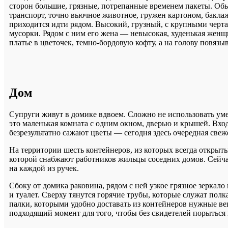
сторон большие, грязные, потрепанные временем пакеты. Обыч
транспорт, точно вьючное животное, гружен картоном, баклажк
приходится идти рядом. Высокий, грузный, с крупными черт
мусорки. Рядом с ним его жена — невысокая, худенькая женщи
платье в цветочек, темно-бордовую кофту, а на голову повязы
Дом
Супруги живут в домике вдвоем. Сложно не использовать уме
это маленькая комната с одним окном, дверью и крышей. Вход
безрезультатно сажают цветы — сегодня здесь очередная свеж
На территории шесть контейнеров, из которых всегда открыты
которой снабжают работников жильцы соседних домов. Сейча
на каждой из ручек.
Сбоку от домика раковина, рядом с ней узкое грязное зеркал
и туалет. Сверху тянутся горячие трубы, которые служат по
палки, которыми удобно доставать из контейнеров нужные в
подходящий момент для того, чтобы без свидетелей порыться в