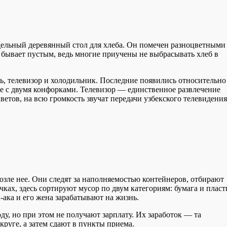
амодельный деревянный стол для хлеба. Он помечен разноцветными
 бывает пустым, ведь многие приучены не выбрасывать хлеб в
ль, телевизор и холодильник. Последние появились относительно
ке с двумя конфорками. Телевизор — единственное развлечение
ветов, на всю громкость звучат передачи узбекского телевидения
озле нее. Они следят за наполняемостью контейнеров, отбирают
ках, здесь сортируют мусор по двум категориям: бумага и пласт
ака и его жена зарабатывают на жизнь.
ду, но при этом не получают зарплату. Их заработок — та
круге, а затем сдают в пункты приема.