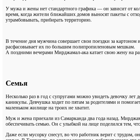
У мужа и жены нет стандартного графика — он зависит от ко
время, когда жители ближайших домов выносят пакеты с отхо
утрамбовывать, прибирать территорию.
В течение дня мужчина совершает свои поездки за картоном 
расфасовывает их по большим полипропиленовым мешкам.
А поздними вечерами Мирджамал-ака катает свою жену на ра
Семья
Несколько раз в год с супругами можно увидеть девочку лет д
каникулы. Девчушка ходит по пятам за родителями и помогает 
маленьком жилище на троих не хватит.
Муж и жена приехали из Самарканда два года назад. Мирджама
обеспечивать семью. Он с улыбкой на лице поделился тем, чт
Даже если мусорку снесут, во что работник верит с трудом, о