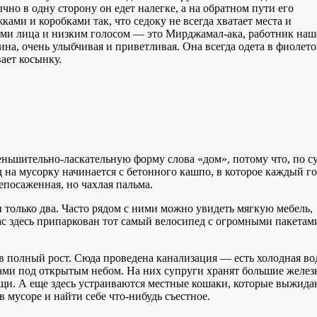
но в одну сторону он едет налегке, а на обратном пути его
ами и коробками так, что седоку не всегда хватает места и
ами лица и низким голосом — это Мирджамал-ака, работник наш
на, очень улыбчивая и приветливая. Она всегда одета в фиолето
вает косынку.
ньшительно-ласкательную форму слова «дом», потому что, по су
 на мусорку начинается с бетонного кашпо, в которое каждый г
епосаженная, но чахлая пальма.
 только два. Часто рядом с ними можно увидеть мягкую мебель,
с здесь припаркован тот самый велосипед с огромными пакетам
о в полный рост. Сюда проведена канализация — есть холодная во
лками под открытым небом. На них супруги хранят большие желе
ещи. А еще здесь устраиваются местные кошаки, которые выжида
 мусоре и найти себе что-нибудь съестное.