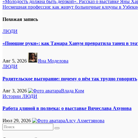
Навигация
«Молодость должна быть дерзкой». Рассказ о выставке Яны
Несмешная профессия: как живут больничные клоуны в Узбеки
по
записям
Похожая запись
ЛЮДИ
«Поющие руки»: как Тамара Ханум превратила танец в теат
Авг 5, 2026
Яна Моделова
ЛЮДИ
Родительское выгорание: почему о нём так трудно говорить
Авг 3, 2026
Влада Ким
Истории
ЛЮДИ
Работа длиной в полвека: о выставке Вячеслава Ахунова
Июл 29, 2026
Алсу Ахметзянова