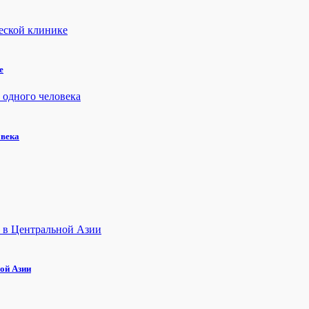
е
овека
ой Азии