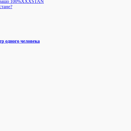
 Харашо 100%XXXSTAN
стане?
р одного человека