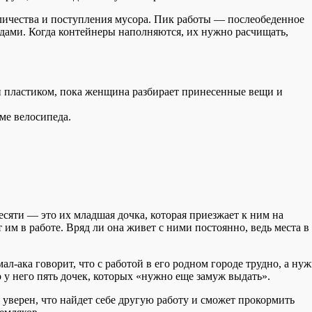
личества и поступления мусора. Пик работы — послеобеденное
дами. Когда контейнеры наполняются, их нужно расчищать,
и пластиком, пока женщина разбирает принесенные вещи и
ме велосипеда.
есяти — это их младшая дочка, которая приезжает к ним на
им в работе. Вряд ли она живет с ними постоянно, ведь места в
л-ака говорит, что с работой в его родном городе трудно, а ну
о у него пять дочек, которых «нужно еще замуж выдать».
н уверен, что найдет себе другую работу и сможет прокормить