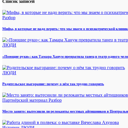
Список записей
Разбор
Мифы, в которые не надо верить: что мы знаем о психиатрической клиник
ЛЮДИ
«Поющие руки»: как Тамара Ханум превратила танец в театр одного чел
ЛЮДИ
Родительское выгорание: почему о нём так трудно говорить
Партнёрский материал
Разбор
Место занято: вытеснили ли релоканты местных айтишников в Центральн
Истории
ЛЮДИ