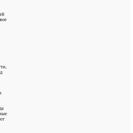
ей
вое
ти,
од
и
да
зные
ют