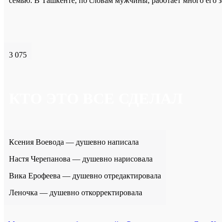
семью. В Ташкенте, по словам мужчины, работает много его з
3 075
КТО ЭТО ВСЕ СДЕЛАЛ
Ксения Воевода — душевно написала
Настя Черепанова — душевно нарисовала
Вика Ерофеева — душевно отредактировала
Леночка — душевно откорректировала