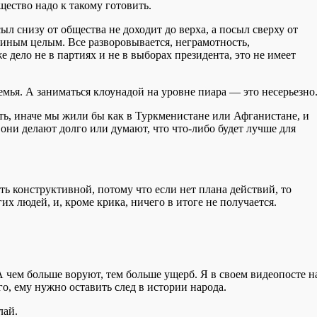
ество надо к такому готовить.
ыл снизу от общества не доходит до верха, а посыл сверху от
диным целым. Все разворовывается, неграмотность,
е дело не в партиях и не в выборах президента, это не имеет
емья. А заниматься клоунадой на уровне пиара — это несерьезно
ть, иначе мы жили бы как в Туркменистане или Афганистане, и
о они делают долго или думают, что что-либо будет лучше для
ть конструктивной, потому что если нет плана действий, то
х людей, и, кроме крика, ничего в итоге не получается.
 А чем больше воруют, тем больше ущерб. Я в своем видеопосте н
о, ему нужно оставить след в истории народа.
лай.