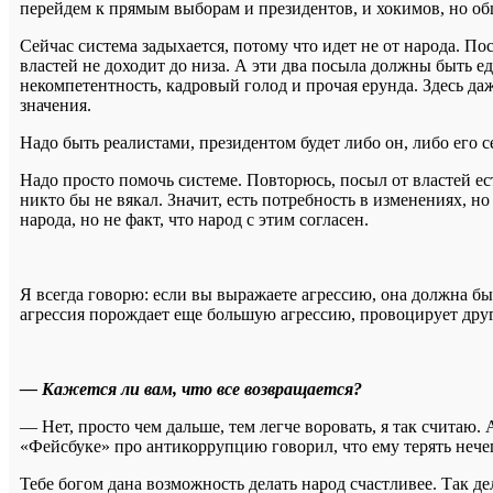
перейдем к прямым выборам и президентов, и хокимов, но общ
Сейчас система задыхается, потому что идет не от народа. Пос
властей не доходит до низа. А эти два посыла должны быть е
некомпетентность, кадровый голод и прочая ерунда. Здесь даж
значения.
Надо быть реалистами, президентом будет либо он, либо его с
Надо просто помочь системе. Повторюсь, посыл от властей ес
никто бы не вякал. Значит, есть потребность в изменениях, н
народа, но не факт, что народ с этим согласен.
Я всегда говорю: если вы выражаете агрессию, она должна бы
агрессия порождает еще большую агрессию, провоцирует други
— Кажется ли вам, что все возвращается?
— Нет, просто чем дальше, тем легче воровать, я так считаю.
«Фейсбуке» про антикоррупцию говорил, что ему терять нечег
Тебе богом дана возможность делать народ счастливее. Так де