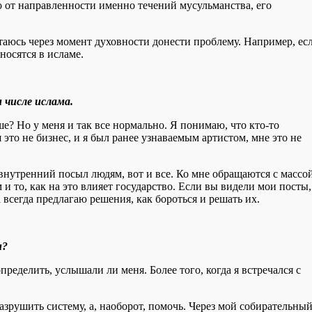
о от направленности именно течений мусульманства, его
таюсь через момент духовности донести проблему. Например, ес
тносятся в исламе.
 числе ислама.
е? Но у меня и так все нормально. Я понимаю, что кто-то
 это не бизнес, и я был ранее узнаваемым артистом, мне это не
й внутренний посыл людям, вот и все. Ко мне обращаются с массо
 и то, как на это влияет государство. Если вы видели мои посты,
 всегда предлагаю решения, как бороться и решать их.
м?
ределить, услышали ли меня. Более того, когда я встречался с
азрушить систему, а, наоборот, помочь. Через мой собирательны