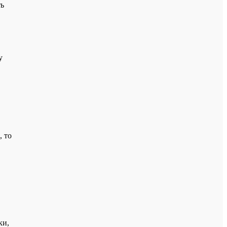
ть
у
, то
ки,