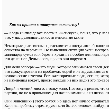
— Как вы пришли к интернет-активизму?
— Когда я начал делать посты в «Фейсбуке», понял, что у нас
что, у нас духовные ценности непонятно какие.
Некоторые религиозные представители поступают абсолютно не
общества на перемены. Но нынешняя ситуация очень несправе
миллиарда сумов или берет в кредит, а пособие для инвалидов
что денег нет. Деньги есть, просто они воруются.
Для меня блогеры — это люди, которые занимаются своей де
что сфокусированы на проблемах людей и не задумываются о
человеческие качества. Есть категоричные люди, есть те, кот
на изменения вокруг, просто каждый из них видит это по-свое
Людей и мнений много, а толку мало. Поэтому я решил, что с
партию, но не в привычном для нас понимании, а из низов, от 
Они (чиновники) этого боятся, но здесь нет ничего отрицател
Если на проблему отреагируют хотя бы 200 человек, выйдут и 