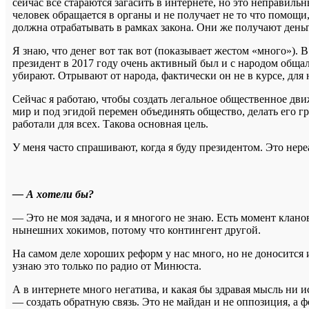
сейчас все стараются загасить в интернете, но это неправильн
человек обращается в органы и не получает не то что помощи,
должна отрабатывать в рамках закона. Они же получают деньг
Я знаю, что денег вот так вот (показывает жестом «много»).
президент в 2017 году очень активный был и с народом общалс
убирают. Отрывают от народа, фактически он не в курсе, для 
Сейчас я работаю, чтобы создать легальное общественное дв
мир и под эгидой перемен объединять общество, делать его 
работали для всех. Такова основная цель.
У меня часто спрашивают, когда я буду президентом. Это нере
— А хотели бы?
— Это не моя задача, и я многого не знаю. Есть момент кланов
нынешних хокимов, потому что контингент другой.
На самом деле хороших реформ у нас много, но не доносится и
узнаю это только по радио от Минюста.
А в интернете много негатива, и какая бы здравая мысль ни и
— создать обратную связь. Это не майдан и не оппозиция, а