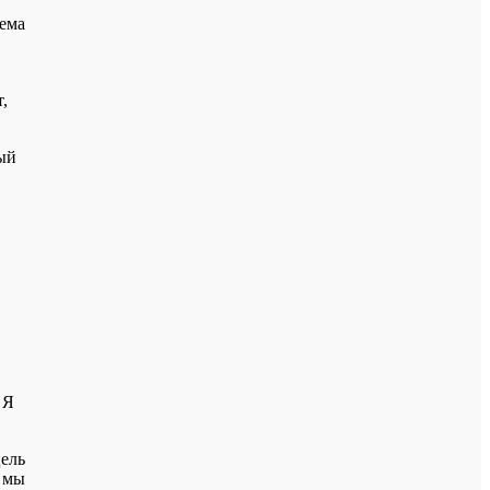
тема
,
ный
 Я
цель
о мы