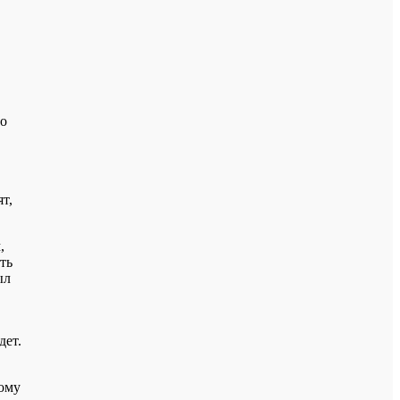
но
т,
,
ть
ыл
дет.
тому