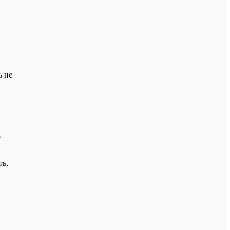
ь не
о
ть,