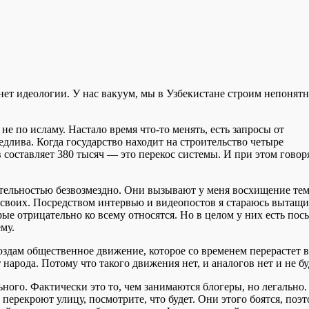
 нет идеологии. У нас вакуум, мы в Узбекистане строим непонят
 по исламу. Настало время что-то менять, есть запросы от
длива. Когда государство находит на строительство четыре
 составляет 380 тысяч — это перекос системы. И при этом говоря
ятельностью безвозмездно. Они вызывают у меня восхищение тем
 своих. Посредством интервью и видеопостов я стараюсь вытащи
орые отрицательно ко всему относятся. Но в целом у них есть пос
му.
оздам общественное движение, которое со временем перерастет в
народа. Потому что такого движения нет, и аналогов нет и не бу
ьного. Фактически это то, чем занимаются блогеры, но легально.
перекроют улицу, посмотрите, что будет. Они этого боятся, поэ