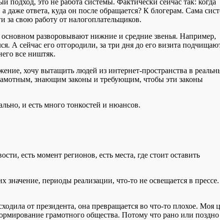
ый подход, это не работа системы. Фактически сейчас так: когда
 а даже ответа, куда он после обращается? К блогерам. Сама сис
и за свою работу от налогоплательщиков.
 В основном разворовывают нижние и средние звенья. Например,
я. А сейчас его отгородили, за три дня до его визита подчищают
него все ништяк.
ижение, хочу вытащить людей из интернет-пространства в реаль
грамотным, знающим законы и требующим, чтобы эти законы
ально, и есть много тонкостей и нюансов.
ости, есть момент регионов, есть места, где стоит оставить
х значение, периоды реализации, что-то не освещается в прессе.
сходила от президента, она превращается во что-то плохое. Моя 
 формирование грамотного общества. Потому что рано или поздн