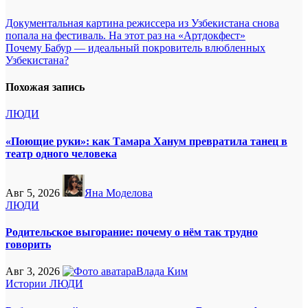
Навигация
Документальная картина режиссера из Узбекистана снова
попала на фестиваль. На этот раз на «Артдокфест»
по
Почему Бабур — идеальный покровитель влюбленных
записям
Узбекистана?
Похожая запись
ЛЮДИ
«Поющие руки»: как Тамара Ханум превратила танец в
театр одного человека
Авг 5, 2026
Яна Моделова
ЛЮДИ
Родительское выгорание: почему о нём так трудно
говорить
Авг 3, 2026
Влада Ким
Истории
ЛЮДИ