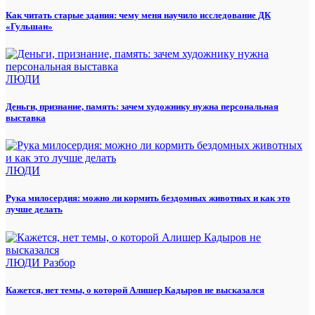
Как читать старые здания: чему меня научило исследование ДК
«Гульшан»
ЛЮДИ
Деньги, признание, память: зачем художнику нужна персональная
выставка
ЛЮДИ
Рука милосердия: можно ли кормить бездомных животных и как это
лучше делать
ЛЮДИ
Разбор
Кажется, нет темы, о которой Алишер Кадыров не высказался