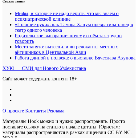
Свежие записи
Мифы, в которые не надо верить: что мы знаем о
психиатрической клинике
«Поющие руки»: как Тамара Ханум превратила танец в
театр одного человека
Родительское выгорание: почему о нём так трудно
говорить
Место занято: вытеснили ли релоканты местных
айтишников в Центральной Азии
Работа длиной в полвека: о выставке Вячеслава Ахунова
ХУК! — СМИ для Нового Узбекистана
Сайт может содержать контент 18+
О проекте
Контакты
Реклама
Материалы Hook можно и нужно распространять. Просто
поставьте ссылку на статью в начале цитаты. Юристам:
материалы распространяются в рамках лицензии
CC BY-NC-
ND 3.0