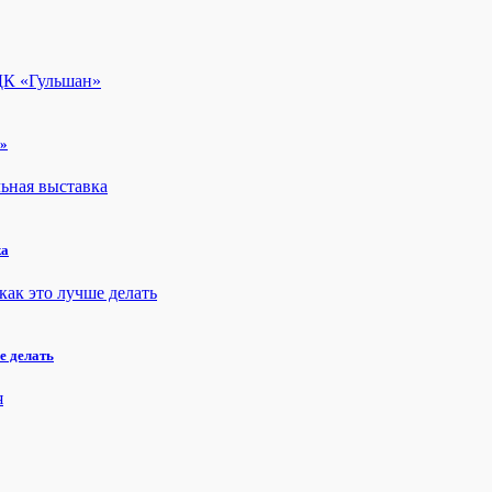
н»
ка
е делать