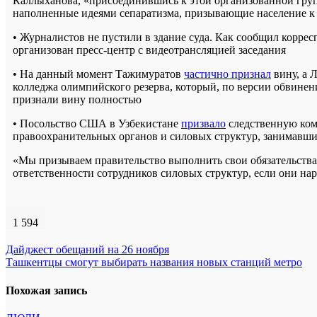
Каллыханова, «присоединившись к этой организованной груп
наполненные идеями сепаратизма, призывающие население к
• Журналистов не пустили в здание суда. Как сообщил коррес
организован пресс-центр с видеотрансляцией заседания
• На данный момент Тажимуратов
частично признал
вину, а 
колледжа олимпийского резерва, который, по версии обвинен
признали вину полностью
• Посольство США в Узбекистане
призвало
следственную ком
правоохранительных органов и силовых структур, занимавших
«Мы призываем правительство выполнить свои обязательства
ответственности сотрудников силовых структур, если они на
1 594
Навигация
Дайджест обещаний на 26 ноября
Ташкентцы смогут выбирать названия новых станций метро
по
записям
Похожая запись