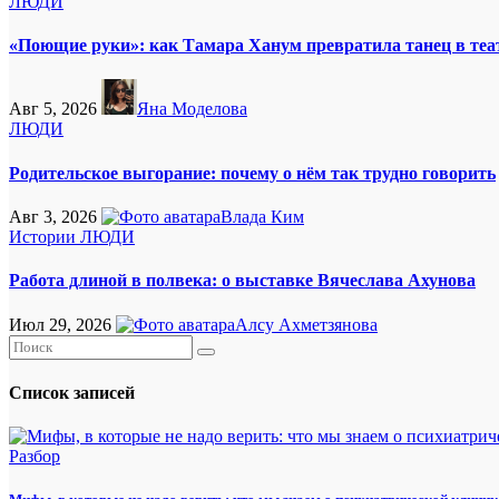
ЛЮДИ
«Поющие руки»: как Тамара Ханум превратила танец в теат
Авг 5, 2026
Яна Моделова
ЛЮДИ
Родительское выгорание: почему о нём так трудно говорить
Авг 3, 2026
Влада Ким
Истории
ЛЮДИ
Работа длиной в полвека: о выставке Вячеслава Ахунова
Июл 29, 2026
Алсу Ахметзянова
Список записей
Разбор