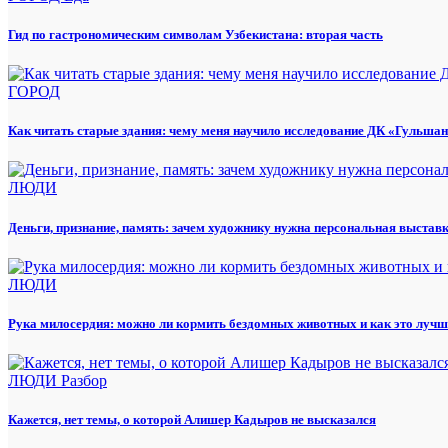
Гид по гастрономическим символам Узбекистана: вторая часть
ГОРОД
Как читать старые здания: чему меня научило исследование ДК «Гульша
ЛЮДИ
Деньги, признание, память: зачем художнику нужна персональная выстав
ЛЮДИ
Рука милосердия: можно ли кормить бездомных животных и как это лучш
ЛЮДИ
Разбор
Кажется, нет темы, о которой Алишер Кадыров не высказался