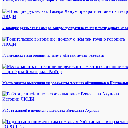
Мифы, в которые не надо верить: что мы знаем о психиатрической клиник
ЛЮДИ
«Поющие руки»: как Тамара Ханум превратила танец в театр одного чел
ЛЮДИ
Родительское выгорание: почему о нём так трудно говорить
Партнёрский материал
Разбор
Место занято: вытеснили ли релоканты местных айтишников в Центральн
Истории
ЛЮДИ
Работа длиной в полвека: о выставке Вячеслава Ахунова
ГОРОД
Еда