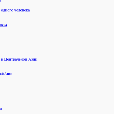
е
овека
ой Азии