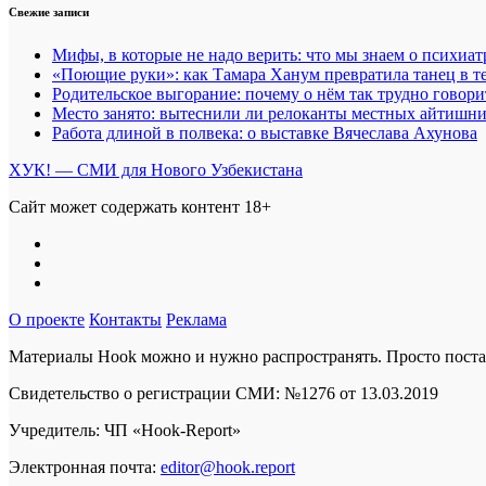
Свежие записи
Мифы, в которые не надо верить: что мы знаем о психиа
«Поющие руки»: как Тамара Ханум превратила танец в те
Родительское выгорание: почему о нём так трудно говори
Место занято: вытеснили ли релоканты местных айтишн
Работа длиной в полвека: о выставке Вячеслава Ахунова
ХУК! — СМИ для Нового Узбекистана
Сайт может содержать контент 18+
О проекте
Контакты
Реклама
Материалы Hook можно и нужно распространять. Просто постав
Свидетельство о регистрации СМИ: №1276 от 13.03.2019
Учредитель: ЧП «Hook-Report»
Электронная почта:
editor@hook.report