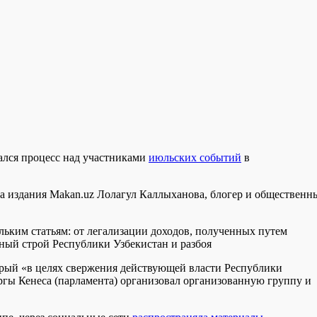
ался процесс над участниками
июльских событий
в
а издания Makan.uz Лолагул Каллыханова, блогер и общественн
льким статьям: от легализации доходов, полученных путем
нный строй Республики Узбекистан и разбоя
рый «в целях свержения действующей власти Республики
аргы Кенеса (парламента) организовал организованную группу и