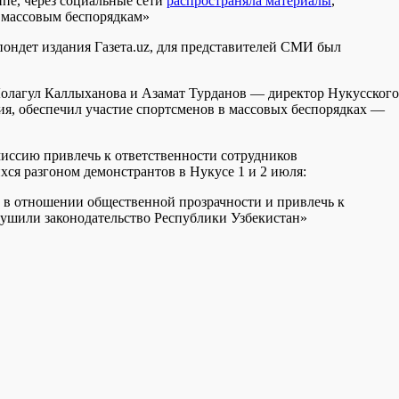
пе, через социальные сети
распространяла материалы
,
 массовым беспорядкам»
пондет издания Газета.uz, для представителей СМИ был
Лолагул Каллыханова и Азамат Турданов — директор Нукусского
ия, обеспечил участие спортсменов в массовых беспорядках —
иссию привлечь к ответственности сотрудников
ся разгоном демонстрантов в Нукусе 1 и 2 июля:
 в отношении общественной прозрачности и привлечь к
рушили законодательство Республики Узбекистан»