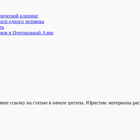
трической клинике
атр одного человека
ть
иков в Центральной Азии
ьте ссылку на статью в начале цитаты. Юристам: материалы ра