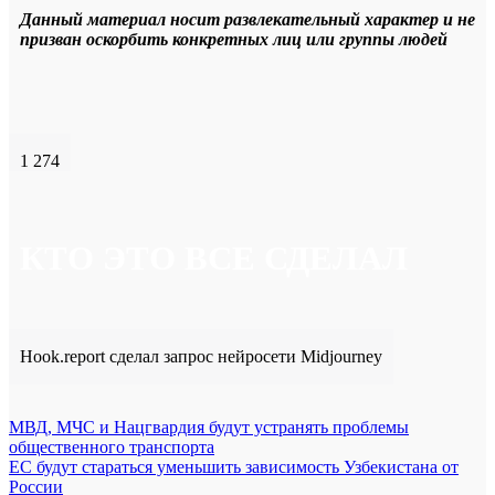
Данный материал носит развлекательный характер и не
призван оскорбить конкретных лиц или группы людей
1 274
КТО ЭТО ВСЕ СДЕЛАЛ
Hook.report сделал запрос нейросети Midjourney
Навигация
МВД, МЧС и Нацгвардия будут устранять проблемы
общественного транспорта
по
ЕС будут стараться уменьшить зависимость Узбекистана от
записям
России