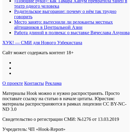
«Поющие руки»: как Тамара Ханум превратила танец в
театр одного человека
Родительское выгорание: почему о нём так трудно
говорить
Место занято: вытеснили ли релоканты местных
айтишников в Центральной Азии
Работа длиной в полвека: о выставке Вячеслава Ахунова
ХУК! — СМИ для Нового Узбекистана
Сайт может содержать контент 18+
О проекте
Контакты
Реклама
Материалы Hook можно и нужно распространять. Просто
поставьте ссылку на статью в начале цитаты. Юристам:
материалы распространяются в рамках лицензии
CC BY-NC-
ND 3.0
Свидетельство о регистрации СМИ: №1276 от 13.03.2019
Учредитель: ЧП «Hook-Report»