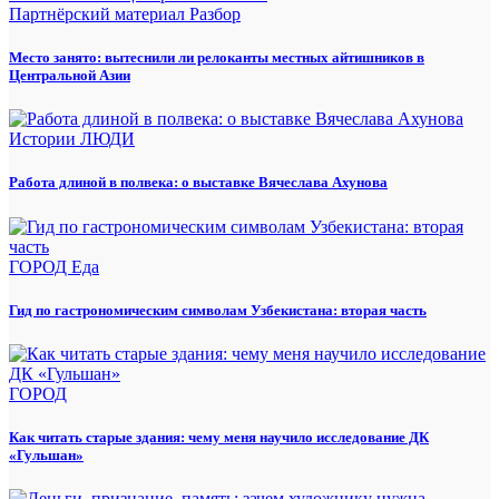
Партнёрский материал
Разбор
Место занято: вытеснили ли релоканты местных айтишников в
Центральной Азии
Истории
ЛЮДИ
Работа длиной в полвека: о выставке Вячеслава Ахунова
ГОРОД
Еда
Гид по гастрономическим символам Узбекистана: вторая часть
ГОРОД
Как читать старые здания: чему меня научило исследование ДК
«Гульшан»