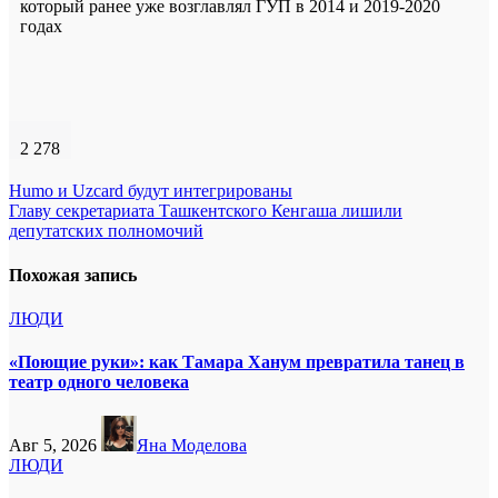
который ранее уже возглавлял ГУП в 2014 и 2019-2020
годах
2 278
Навигация
Humo и Uzcard будут интегрированы
Главу секретариата Ташкентского Кенгаша лишили
по
депутатских полномочий
записям
Похожая запись
ЛЮДИ
«Поющие руки»: как Тамара Ханум превратила танец в
театр одного человека
Авг 5, 2026
Яна Моделова
ЛЮДИ