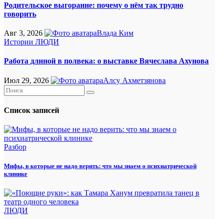
Родительское выгорание: почему о нём так трудно
говорить
Авг 3, 2026
Влада Ким
Истории
ЛЮДИ
Работа длиной в полвека: о выставке Вячеслава Ахунова
Июл 29, 2026
Алсу Ахметзянова
Список записей
Разбор
Мифы, в которые не надо верить: что мы знаем о психиатрической
клинике
ЛЮДИ