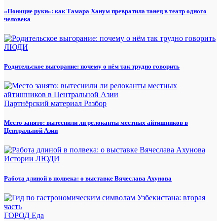
«Поющие руки»: как Тамара Ханум превратила танец в театр одного
человека
ЛЮДИ
Родительское выгорание: почему о нём так трудно говорить
Партнёрский материал
Разбор
Место занято: вытеснили ли релоканты местных айтишников в
Центральной Азии
Истории
ЛЮДИ
Работа длиной в полвека: о выставке Вячеслава Ахунова
ГОРОД
Еда