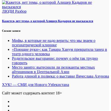
ЛЮДИ
Разбор
Кажется, нет темы, о которой Алишер Кадыров не высказался
Свежие записи
Мифы, в которые не надо верить: что мы знаем о
психиатрической клинике
«Поющие руки»: как Тамара Ханум превратила танец в
театр одного человека
Родительское выгорание: почему о нём так трудно
говорить
Место занято: вытеснили ли релоканты местных
айтишников в Центральной Азии
Работа длиной в полвека: о выставке Вячеслава Ахунова
ХУК! — СМИ для Нового Узбекистана
Сайт может содержать контент 18+