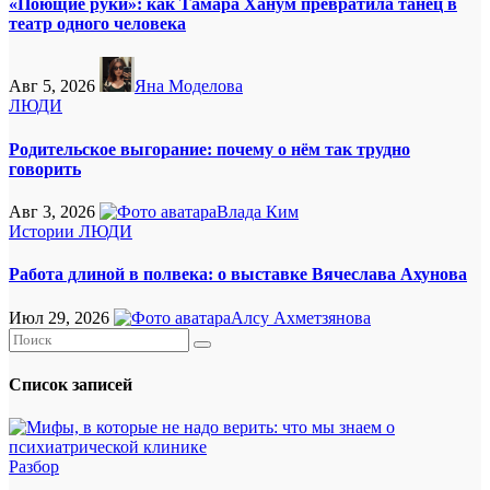
«Поющие руки»: как Тамара Ханум превратила танец в
театр одного человека
Авг 5, 2026
Яна Моделова
ЛЮДИ
Родительское выгорание: почему о нём так трудно
говорить
Авг 3, 2026
Влада Ким
Истории
ЛЮДИ
Работа длиной в полвека: о выставке Вячеслава Ахунова
Июл 29, 2026
Алсу Ахметзянова
Список записей
Разбор