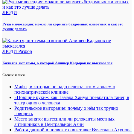
ЛЮДИ
Рука милосердия: можно ли кормить бездомных животных и как это
лучше делать
ЛЮДИ
Разбор
Кажется, нет темы, о которой Алишер Кадыров не высказался
Свежие записи
Мифы, в которые не надо верить: что мы знаем о
психиатрической клинике
«Поющие руки»: как Тамара Ханум превратила танец в
театр одного человека
Родительское выгорание: почему о нём так трудно
говорить
Место занято: вытеснили ли релоканты местных
айтишников в Центральной Азии
Работа длиной в полвека: о выставке Вячеслава Ахунова