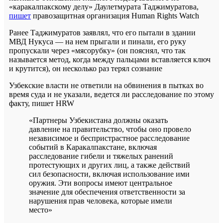
«каракалпакскому делу» Даулетмурата Таджимуратова,
пишет
правозащитная организация Human Rights Watch
Ранее Таджимуратов заявлял, что его пытали в здании
МВД Нукуса — на нем прыгали и пинали, его руку
пропускали через «мясорубку» (он пояснял, что так
называется метод, когда между пальцами вставляется ключ
и крутится), он несколько раз терял сознание
Узбекские власти не ответили на обвинения в пытках во
время суда и не указали, ведется ли расследование по этому
факту, пишет HRW
«Партнеры Узбекистана должны оказать
давление на правительство, чтобы оно провело
независимое и беспристрастное расследование
событий в Каракалпакстане, включая
расследование гибели и тяжелых ранений
протестующих и других лиц, а также действий
сил безопасности, включая использование ими
оружия. Эти вопросы имеют центральное
значение для обеспечения ответственности за
нарушения прав человека, которые имели
место»