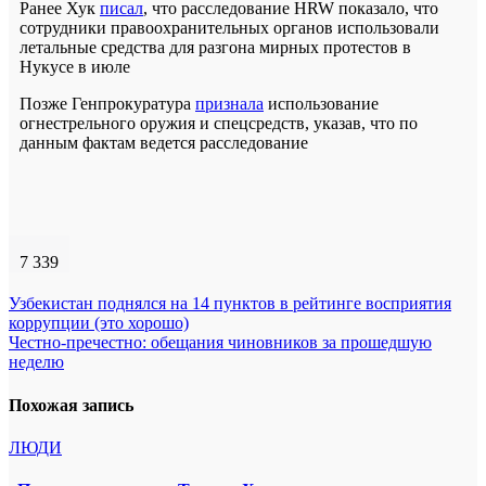
Ранее Хук
писал
, что расследование HRW показало, что
сотрудники правоохранительных органов использовали
летальные средства для разгона мирных протестов в
Нукусе в июле
Позже Генпрокуратура
признала
использование
огнестрельного оружия и спецсредств, указав, что по
данным фактам ведется расследование
7 339
Навигация
Узбекистан поднялся на 14 пунктов в рейтинге восприятия
коррупции (это хорошо)
по
Честно-пречестно: обещания чиновников за прошедшую
записям
неделю
Похожая запись
ЛЮДИ