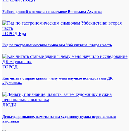
Работа длиной в полвека: о выставке Вячеслава Ахунова
ГОРОД
Еда
Гид по гастрономическим символам Узбекистана: вторая часть
ГОРОД
Как читать старые здания: чему меня научило исследование ДК
«Гульшан»
ЛЮДИ
Деньги, признание, память: зачем художнику нужна персональная
выставка