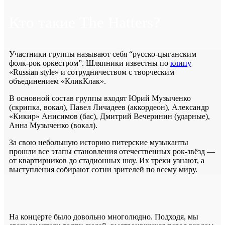
Кто такие The Hatters?
Участники группы называют себя “русско-цыганским
фолк-рок оркестром”. Шляпники известны по
клипу
«Russian style» и сотрудничеством с творческим
объединением «КликКлак».
В основной состав группы входят Юрий Музыченко
(скрипка, вокал), Павел Личадеев (аккордеон), Александр
«Кикир» Анисимов (бас), Дмитрий Вечеринин (ударные),
Анна Музыченко (вокал).
За свою небольшую историю питерские музыканты
прошли все этапы становления отечественных рок-звёзд —
от квартирников до стадионных шоу. Их треки узнают, а
выступления собирают сотни зрителей по всему миру.
На концерте было довольно многолюдно. Подходя, мы