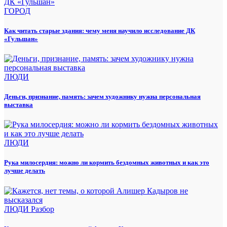
ГОРОД
Как читать старые здания: чему меня научило исследование ДК
«Гульшан»
ЛЮДИ
Деньги, признание, память: зачем художнику нужна персональная
выставка
ЛЮДИ
Рука милосердия: можно ли кормить бездомных животных и как это
лучше делать
ЛЮДИ
Разбор