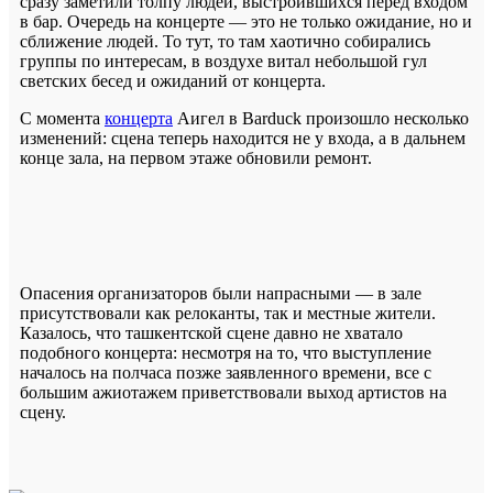
сразу заметили толпу людей, выстроившихся перед входом
в бар. Очередь на концерте — это не только ожидание, но и
сближение людей. То тут, то там хаотично собирались
группы по интересам, в воздухе витал небольшой гул
светских бесед и ожиданий от концерта.
С момента
концерта
Аигел в Barduck произошло несколько
изменений: сцена теперь находится не у входа, а в дальнем
конце зала, на первом этаже обновили ремонт.
Опасения организаторов были напрасными — в зале
присутствовали как релоканты, так и местные жители.
Казалось, что ташкентской сцене давно не хватало
подобного концерта: несмотря на то, что выступление
началось на полчаса позже заявленного времени, все с
большим ажиотажем приветствовали выход артистов на
сцену.