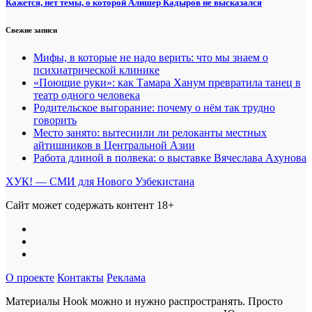
Кажется, нет темы, о которой Алишер Кадыров не высказался
Свежие записи
Мифы, в которые не надо верить: что мы знаем о
психиатрической клинике
«Поющие руки»: как Тамара Ханум превратила танец в
театр одного человека
Родительское выгорание: почему о нём так трудно
говорить
Место занято: вытеснили ли релоканты местных
айтишников в Центральной Азии
Работа длиной в полвека: о выставке Вячеслава Ахунова
ХУК! — СМИ для Нового Узбекистана
Сайт может содержать контент 18+
О проекте
Контакты
Реклама
Материалы Hook можно и нужно распространять. Просто