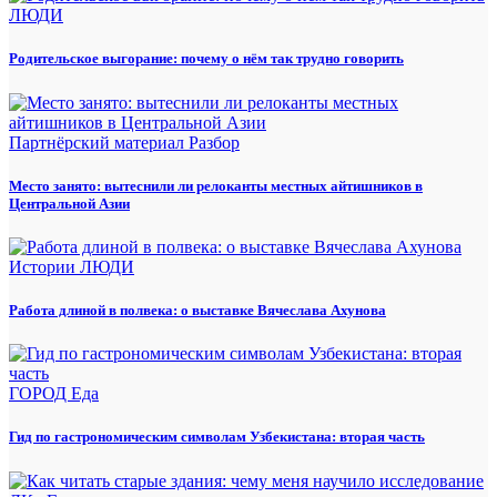
ЛЮДИ
Родительское выгорание: почему о нём так трудно говорить
Партнёрский материал
Разбор
Место занято: вытеснили ли релоканты местных айтишников в
Центральной Азии
Истории
ЛЮДИ
Работа длиной в полвека: о выставке Вячеслава Ахунова
ГОРОД
Еда
Гид по гастрономическим символам Узбекистана: вторая часть