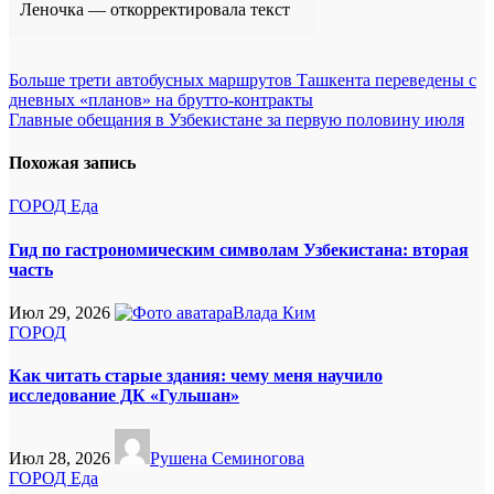
Леночка — откорректировала текст
Навигация
Больше трети автобусных маршрутов Ташкента переведены с
дневных «планов» на брутто-контракты
по
Главные обещания в Узбекистане за первую половину июля
записям
Похожая запись
ГОРОД
Еда
Гид по гастрономическим символам Узбекистана: вторая
часть
Июл 29, 2026
Влада Ким
ГОРОД
Как читать старые здания: чему меня научило
исследование ДК «Гульшан»
Июл 28, 2026
Рушена Семиногова
ГОРОД
Еда