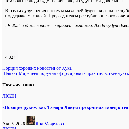
тем больше люди будут верить, люди будут нами довольны».
В рамках улучшения системы махаллей будут введены респуб
поддержке махаллей. Председателем республиканского совета
«В 2024 год мы войдём с хорошей системой. Люди будут дов
4 324
Навигация
Порция хороших новостей от Хука
Шавкат Мирзиеев поручил сформировать правительственную к
по
записям
Похожая запись
ЛЮДИ
«Поющие руки»: как Тамара Ханум превратила танец в теат
Авг 5, 2026
Яна Моделова
ЛЮДИ