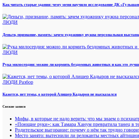
Как читать старые здания: чему меня научило исследование ДК «Гульша
ЛЮДИ
Деньги, признание, память: зачем художнику нужна персональная выстав
ЛЮДИ
Рука милосердия: можно ли кормить бездомных животных и как это лучш
ЛЮДИ
Разбор
Кажется, нет темы, о которой Алишер Кадыров не высказался
Свежие записи
Мифы, в которые не надо верить: что мы знаем о психиа
«Поющие руки»: как Тамара Ханум превратила танец в те
Родительское выгорание: почему о нём так трудно говори
Место занято: вытеснили ли релоканты местных айтишн