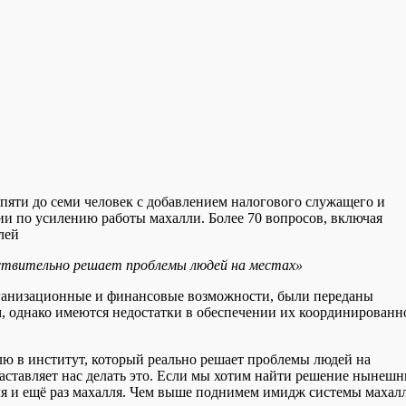
пяти до семи человек с добавлением налогового служащего и
и по усилению работы махалли. Более 70 вопросов, включая
лей
твительно решает проблемы людей на местах»
организационные и финансовые возможности, были переданы
, однако имеются недостатки в обеспечении их координированн
лю в институт, который реально решает проблемы людей на
заставляет нас делать это. Если мы хотим найти решение нынеш
ля и ещё раз махалля. Чем выше поднимем имидж системы махал