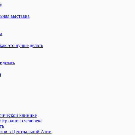
н»
ка
е делать
трической клинике
атр одного человека
ть
иков в Центральной Азии