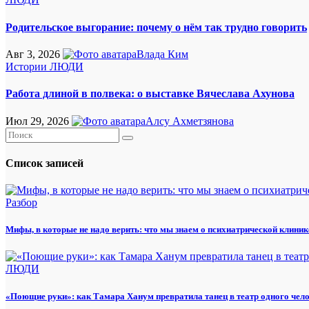
Родительское выгорание: почему о нём так трудно говорить
Авг 3, 2026
Влада Ким
Истории
ЛЮДИ
Работа длиной в полвека: о выставке Вячеслава Ахунова
Июл 29, 2026
Алсу Ахметзянова
Список записей
Разбор
Мифы, в которые не надо верить: что мы знаем о психиатрической клиник
ЛЮДИ
«Поющие руки»: как Тамара Ханум превратила танец в театр одного чел