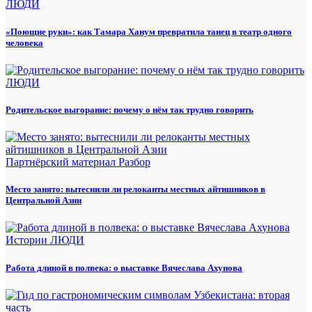
ЛЮДИ
«Поющие руки»: как Тамара Ханум превратила танец в театр одного
человека
ЛЮДИ
Родительское выгорание: почему о нём так трудно говорить
Партнёрский материал
Разбор
Место занято: вытеснили ли релоканты местных айтишников в
Центральной Азии
Истории
ЛЮДИ
Работа длиной в полвека: о выставке Вячеслава Ахунова