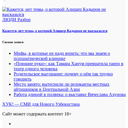
ЛЮДИ
Разбор
Кажется, нет темы, о которой Алишер Кадыров не высказался
Свежие записи
Мифы, в которые не надо верить: что мы знаем о
психиатрической клинике
«Поющие руки»: как Тамара Ханум превратила танец в
театр одного человека
Родительское выгорание: почему о нём так трудно
говорить
Место занято: вытеснили ли релоканты местных
айтишников в Центральной Азии
Работа длиной в полвека: о выставке Вячеслава Ахунова
ХУК! — СМИ для Нового Узбекистана
Сайт может содержать контент 18+