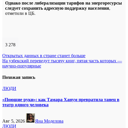
Однако после либерализации тарифов на энергоресурсы
следует сохранить адресную поддержку населения
,
отметили в ЦБ.
3 278
Навигация
Открытых данных в стране станет больше
На узбекский переведут тысячу книг, пятая часть которых —
по
научно-популярные
записям
Похожая запись
ЛЮДИ
«Поющие руки»: как Тамара Ханум превратила танец в
театр одного человека
Авг 5, 2026
Яна Моделова
ЛЮДИ