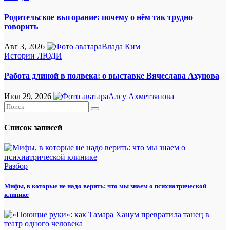
Родительское выгорание: почему о нём так трудно
говорить
Авг 3, 2026
Влада Ким
Истории
ЛЮДИ
Работа длиной в полвека: о выставке Вячеслава Ахунова
Июл 29, 2026
Алсу Ахметзянова
Список записей
Разбор
Мифы, в которые не надо верить: что мы знаем о психиатрической
клинике